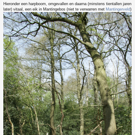
Hieronder een harpboom, omgevallen en daarna (minstens tientallen jaren
later) vitaal, een eik in Mantingebos (niet te verwarren met
Mantingerveld
)