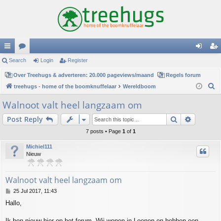
ui
Search
or
Login
Register
og
eg
ck
Over Treehugs & adverteren: 20.000 pageviews/maand
u
Regels forum
in
ist
S
treehugs - home of the boomknuffelaar
Wereldboom
lin
m
er
e
Walnoot valt heel langzaam om
ks
s
a
Search
Advance
Post Reply
r
c
7 posts • Page
1
of
1
h
Michiel111
Nieuw
Walnoot valt heel langzaam om
P
25 Jul 2017, 11:43
o
Hallo,
s
t
Ik ben nieuw hier op het forum. Wij wonen in Loenen en hebben een