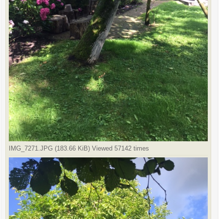
IMG_7271.JPG (183.66 KiB) Viewed 57142 times