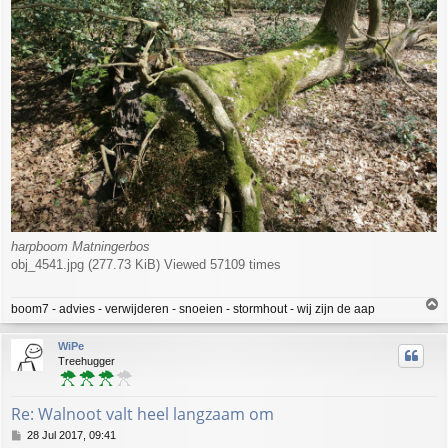
harpboom Matningerbos
obj_4541.jpg (277.73 KiB) Viewed 57109 times
T
boom7 - advies - verwijderen - snoeien - stormhout - wij zijn de aap
o
p
WiPe
Treehugger
Re: Walnoot valt heel langzaam om
P
28 Jul 2017, 09:41