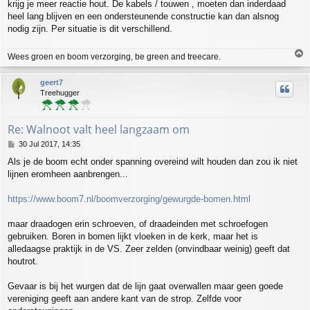
krijg je meer reactie hout. De kabels / touwen , moeten dan inderdaad
heel lang blijven en een ondersteunende constructie kan dan alsnog
nodig zijn. Per situatie is dit verschillend.
T
Wees groen en boom verzorging, be green and treecare.
o
p
geert7
Treehugger
Re: Walnoot valt heel langzaam om
P
30 Jul 2017, 14:35
o
Als je de boom echt onder spanning overeind wilt houden dan zou ik niet
s
lijnen eromheen aanbrengen...
t
https://www.boom7.nl/boomverzorging/gewurgde-bomen.html
maar draadogen erin schroeven, of draadeinden met schroefogen
gebruiken. Boren in bomen lijkt vloeken in de kerk, maar het is
alledaagse praktijk in de VS. Zeer zelden (onvindbaar weinig) geeft dat
houtrot.
Gevaar is bij het wurgen dat de lijn gaat overwallen maar geen goede
vereniging geeft aan andere kant van de strop. Zelfde voor