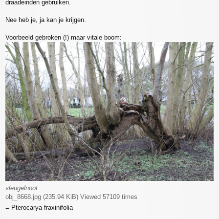
draadeinden gebruiken.
Nee heb je, ja kan je krijgen.
Voorbeeld gebroken (!) maar vitale boom:
vleugelnoot
obj_8668.jpg (235.94 KiB) Viewed 57109 times
= Pterocarya fraxinifolia