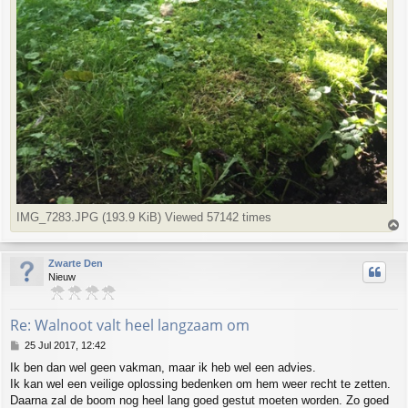
IMG_7283.JPG (193.9 KiB) Viewed 57142 times
T
o
p
Zwarte Den
Nieuw
Re: Walnoot valt heel langzaam om
P
25 Jul 2017, 12:42
o
Ik ben dan wel geen vakman, maar ik heb wel een advies.
s
Ik kan wel een veilige oplossing bedenken om hem weer recht te zetten.
t
Daarna zal de boom nog heel lang goed gestut moeten worden. Zo goed