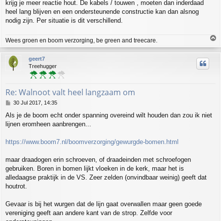
krijg je meer reactie hout. De kabels / touwen , moeten dan inderdaad
heel lang blijven en een ondersteunende constructie kan dan alsnog
nodig zijn. Per situatie is dit verschillend.
T
Wees groen en boom verzorging, be green and treecare.
o
p
geert7
Treehugger
Re: Walnoot valt heel langzaam om
P
30 Jul 2017, 14:35
o
Als je de boom echt onder spanning overeind wilt houden dan zou ik niet
s
lijnen eromheen aanbrengen...
t
https://www.boom7.nl/boomverzorging/gewurgde-bomen.html
maar draadogen erin schroeven, of draadeinden met schroefogen
gebruiken. Boren in bomen lijkt vloeken in de kerk, maar het is
alledaagse praktijk in de VS. Zeer zelden (onvindbaar weinig) geeft dat
houtrot.
Gevaar is bij het wurgen dat de lijn gaat overwallen maar geen goede
vereniging geeft aan andere kant van de strop. Zelfde voor