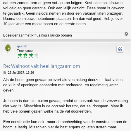
dat een zomerstorm er geen vat op kan krijgen. Kost allemaal klauwen
vol geld en geen garantie. Ook een lelijk gezicht. Deze boom is gewoon
te gevaarlijk. Geen risico's nemen en door een vakman laten omzagen.
Daarna een nieuwe notenboom plaatsen. En dan wel goed. Heb je over
10 jaar weer een mooie boom en de eerste noten.
T
Boseigenaar met Pinus nigra laricio bomen
o
p
geert7
Treehugger
Re: Walnoot valt heel langzaam om
P
26 Jul 2017, 13:26
o
Als de boom geen gevaar oplevert als verzakking doorzet... laat vallen,
s
de kluit of openingen aanaarden met teeltaarde, en regelmatig water
t
geven.
Je boom is dan niet buiten gavaar, omdat de oorzaak van de verzwakking
niet weg is. Misschien is de oorzaak houtrot, dat zal doorgaan. Maar ik
heb vele bomen gezien welke na de val doorleefden.
Een constructie kan ook, maar de aanhechting van de constructie aan de
boom is lastig. Misschien niet de bast ergens op laten rusten maar