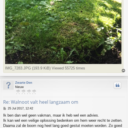
IMG_7283.JPG (193.9 KiB) Viewed 55725 times
T
o
p
Zwarte Den
Nieuw
Re: Walnoot valt heel langzaam om
P
25 Jul 2017, 12:42
o
Ik ben dan wel geen vakman, maar ik heb wel een advies.
s
Ik kan wel een veilige oplossing bedenken om hem weer recht te zetten.
t
Daarna zal de boom nog heel lang goed gestut moeten worden. Zo goed