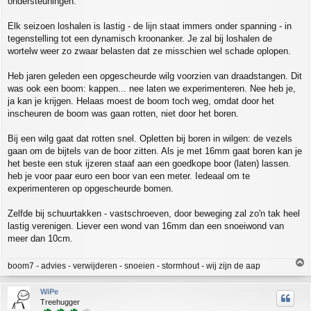
ondersteuningen.
Elk seizoen loshalen is lastig - de lijn staat immers onder spanning - in
tegenstelling tot een dynamisch kroonanker. Je zal bij loshalen de
wortelw weer zo zwaar belasten dat ze misschien wel schade oplopen.
Heb jaren geleden een opgescheurde wilg voorzien van draadstangen. Dit
was ook een boom: kappen... nee laten we experimenteren. Nee heb je,
ja kan je krijgen. Helaas moest de boom toch weg, omdat door het
inscheuren de boom was gaan rotten, niet door het boren.
Bij een wilg gaat dat rotten snel. Opletten bij boren in wilgen: de vezels
gaan om de bijtels van de boor zitten. Als je met 16mm gaat boren kan je
het beste een stuk ijzeren staaf aan een goedkope boor (laten) lassen.
heb je voor paar euro een boor van een meter. Iedeaal om te
experimenteren op opgescheurde bomen.
Zelfde bij schuurtakken - vastschroeven, door beweging zal zo'n tak heel
lastig verenigen. Liever een wond van 16mm dan een snoeiwond van
meer dan 10cm.
T
boom7 - advies - verwijderen - snoeien - stormhout - wij zijn de aap
o
p
WiPe
Treehugger