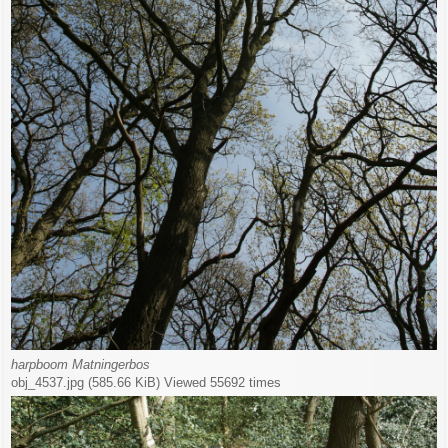
harpboom Matningerbos
obj_4537.jpg (585.66 KiB) Viewed 55692 times