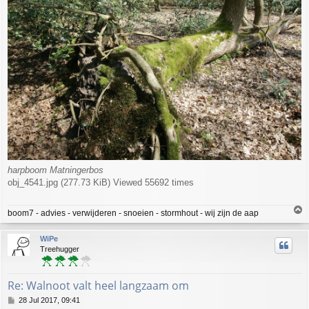
harpboom Matningerbos
obj_4541.jpg (277.73 KiB) Viewed 55692 times
T
boom7 - advies - verwijderen - snoeien - stormhout - wij zijn de aap
o
p
WiPe
Treehugger
Re: Walnoot valt heel langzaam om
P
28 Jul 2017, 09:41