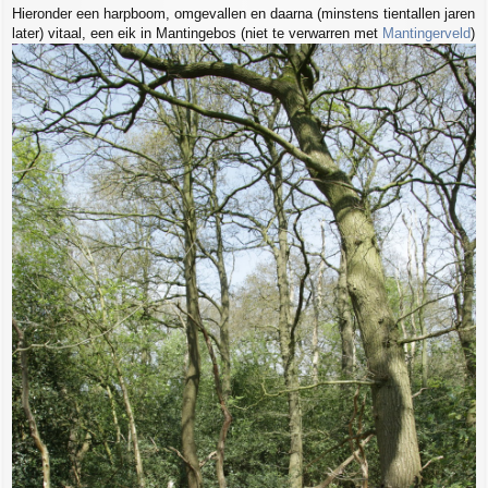
Hieronder een harpboom, omgevallen en daarna (minstens tientallen jaren
later) vitaal, een eik in Mantingebos (niet te verwarren met
Mantingerveld
)