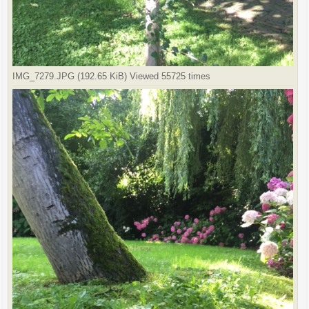
IMG_7279.JPG (192.65 KiB) Viewed 55725 times