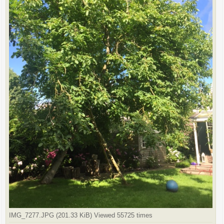
IMG_7277.JPG (201.33 KiB) Viewed 55725 times