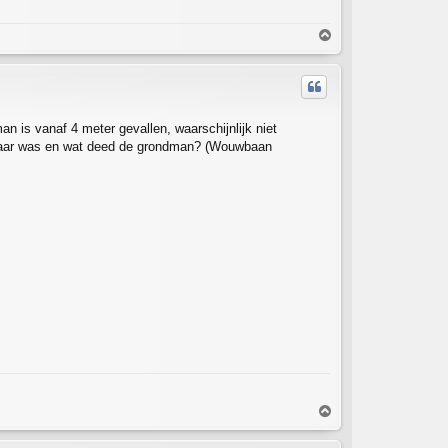
T
o
p
an is vanaf 4 meter gevallen, waarschijnlijk niet
. Waar was en wat deed de grondman? (Wouwbaan
T
o
p