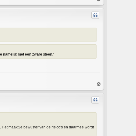
o
p
gde namelijk met een zware steen."
T
o
p
. Het maakt je bewuster van de risico's en daarmee wordt