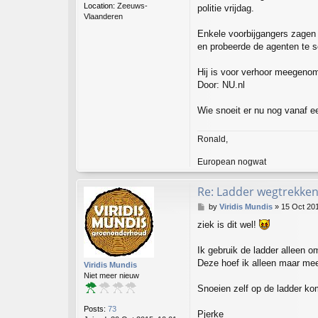
Location:
Zeeuws-
politie vrijdag.
Vlaanderen
Enkele voorbijgangers zagen 
en probeerde de agenten te 
Hij is voor verhoor meegenome
Door: NU.nl
Wie snoeit er nu nog vanaf 
Ronald,
European nogwat
Re: Ladder wegtrekken
P
by
Viridis Mundis
»
15 Oct 201
o
ziek is dit wel!
s
t
Ik gebruik de ladder alleen o
Deze hoef ik alleen maar me
Viridis Mundis
Niet meer nieuw
Snoeien zelf op de ladder kom
Posts:
73
Pjerke