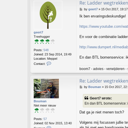
Re: Ladder wegtrekken
P
by
geert7
»
15 Oct 2017, 19:17
o
Ik ben ervaringsdeskundige!
s
t
https://www.youtube.com/w
geert7
En voor de combinatie ladder
Treehugger
http://www.dumpert.nl/media
Posts:
548
Joined:
23 Sep 2014, 19:49
En dan BTL bomenservice: ik
Location:
Meppel
C
Contact:
o
boom7 - advies - verwijderen - 
n
t
Re: Ladder wegtrekken
a
c
P
by
Bouman
»
15 Oct 2017, 22
t
o
g
s
e
Geert7 wrote:
t
Bouman
e
En dan BTL bomenservice: i
Niet meer nieuw
r
t
Dat ga je niet menen toch?
7
Posts:
57
Volgens mij focussen jullie t
Joined:
02 Nov 2015, 13:40
C
als hij met een handzaagje be