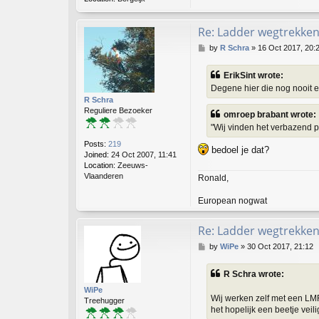
Re: Ladder wegtrekken
P
by
R Schra
»
16 Oct 2017, 20:
o
s
ErikSint wrote:
t
Degene hier die nog nooit e
R Schra
Reguliere Bezoeker
omroep brabant wrote:
"Wij vinden het verbazend po
Posts:
219
bedoel je dat?
Joined:
24 Oct 2007, 11:41
Location:
Zeeuws-
Vlaanderen
Ronald,
European nogwat
Re: Ladder wegtrekken
P
by
WiPe
»
30 Oct 2017, 21:12
o
s
R Schra wrote:
t
WiPe
Wij werken zelf met een LMR
Treehugger
het hopelijk een beetje veili