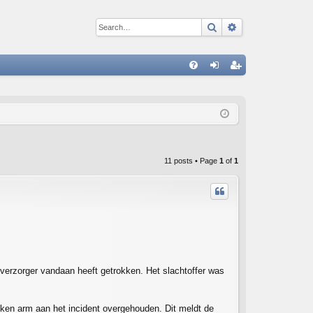
Search
Advanced sear
Q
FA
og
eg
Q
in
ist
er
11 posts • Page
1
of
1
verzorger vandaan heeft getrokken. Het slachtoffer was
oken arm aan het incident overgehouden. Dit meldt de