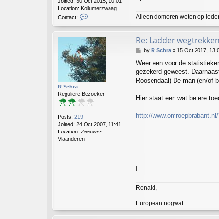
Joined:
30 Oct 2015, 10:01
Location:
Kollumerzwaag
C
Alleen domoren weten op iede
Contact:
o
n
t
Re: Ladder wegtrekken
a
P
by
R Schra
»
15 Oct 2017, 13:
c
o
t
Weer een voor de statistiek
s
V
gezekerd geweest. Daarnaast
t
i
Roosendaal) De man (en/of be
r
R Schra
i
Reguliere Bezoeker
d
Hier staat een wat betere to
i
s
http://www.omroepbrabant.nl
Posts:
219
M
Joined:
24 Oct 2007, 11:41
u
Location:
Zeeuws-
n
Vlaanderen
d
i
s
I
Ronald,
European nogwat