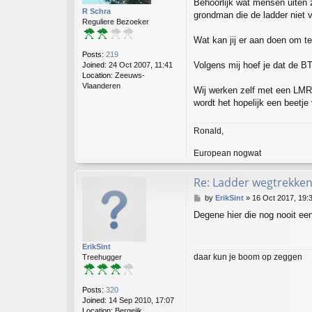
Behoorlijk wat mensen uiten 
t
R Schra
7
grondman die de ladder niet 
Reguliere Bezoeker
Wat kan jij er aan doen om t
Posts:
219
Volgens mij hoef je dat de BT
Joined:
24 Oct 2007, 11:41
Location:
Zeeuws-
Vlaanderen
Wij werken zelf met een LMRA
wordt het hopelijk een beetje v
Ronald,
European nogwat
Re: Ladder wegtrekken
P
by
ErikSint
»
16 Oct 2017, 19:
o
Degene hier die nog nooit ee
s
t
ErikSint
daar kun je boom op zeggen
Treehugger
Posts:
320
Joined:
14 Sep 2010, 17:07
Location:
Bergeijk