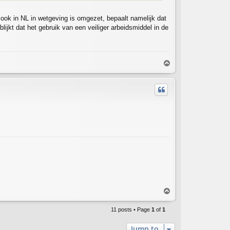
 ook in NL in wetgeving is omgezet, bepaalt namelijk dat
jkt dat het gebruik van een veiliger arbeidsmiddel in de
T
o
p
T
o
p
11 posts • Page
1
of
1
Jump to