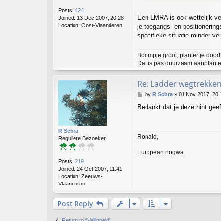
Posts:
424
Een LMRA is ook wettelijk ver
Joined:
13 Dec 2007, 20:28
Location:
Oost-Vlaanderen
je toegangs- en positionerin
specifieke situatie minder vei
Boompje groot, plantertje dood
Dat is pas duurzaam aanplanten
Re: Ladder wegtrekken
P
by
R Schra
»
01 Nov 2017, 20:
o
Bedankt dat je deze hint geeft
s
t
R Schra
Ronald,
Reguliere Bezoeker
European nogwat
Posts:
219
Joined:
24 Oct 2007, 11:41
Location:
Zeeuws-
Vlaanderen
Post Reply
Return to “Veiligheid”