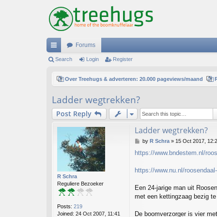
Forums
ui
Search
Login
Register
ck
Over Treehugs & adverteren: 20.000 pageviews/maand
lin
Ladder wegtrekken?
ks
Post Reply
Ladder wegtrekken?
P
by
R Schra
»
15 Oct 2017, 12:
o
https://www.bndestem.nl/roo
s
t
https://www.nu.nl/roosendaal-h
R Schra
Reguliere Bezoeker
Een 24-jarige man uit Roosen
met een kettingzaag bezig te
Posts:
219
De boomverzorger is vier met
Joined:
24 Oct 2007, 11:41