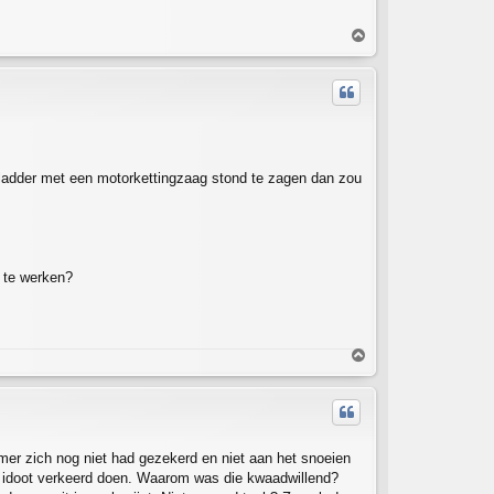
T
o
p
en ladder met een motorkettingzaag stond te zagen dan zou
 te werken?
T
o
p
 klimmer zich nog niet had gezekerd en niet aan het snoeien
e idoot verkeerd doen. Waarom was die kwaadwillend?