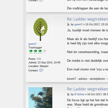
Contact:
o
n
Die mafklapper die aan de la
t
a
c
Re: Ladder wegtrekken
t
P
by
geert7
»
15 Oct 2017, 23:10
B
o
o
Ja, tuurlijk moet meneer de l
s
u
t
m
Maar als ik als bedrijf zou h
a
n
ik heel blij zijn met elke mog
geert7
Treehugger
Niet ter verantwoording, maa
Posts:
548
De media is niet duidelijk o
Joined:
23 Sep 2014, 19:49
Location:
Meppel
Een mail sturen met 'zou u ee
C
Contact:
o
n
boom7 - advies - verwijderen - 
t
a
c
Re: Ladder wegtrekken
t
P
by
R Schra
»
16 Oct 2017, 06:
g
o
e
De focus ligt op het feit dat h
s
e
was. Maar hield de grondman
t
r