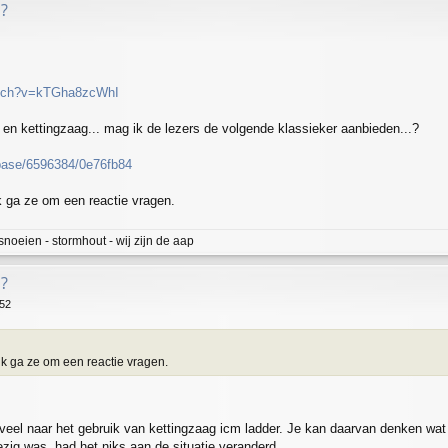
?
atch?v=kTGha8zcWhI
 en kettingzaag... mag ik de lezers de volgende klassieker aanbieden...?
base/6596384/0e76fb84
 ga ze om een reactie vragen.
snoeien - stormhout - wij zijn de aap
?
:52
k ga ze om een reactie vragen.
eveel naar het gebruik van kettingzaag icm ladder. Je kan daarvan denken wat 
zig was, had het niks aan de situatie veranderd.