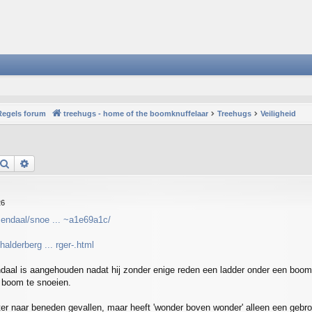
Regels forum
treehugs - home of the boomknuffelaar
Treehugs
Veiligheid
Search
Advanced search
26
sendaal/snoe ... ~a1e69a1c/
alderberg ... rger-.html
daal is aangehouden nadat hij zonder enige reden een ladder onder een boom
 boom te snoeien.
er naar beneden gevallen, maar heeft 'wonder boven wonder' alleen een gebr