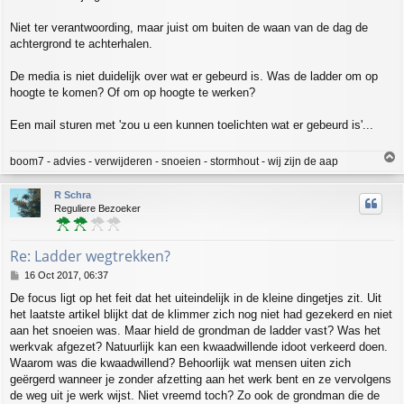
Niet ter verantwoording, maar juist om buiten de waan van de dag de
achtergrond te achterhalen.
De media is niet duidelijk over wat er gebeurd is. Was de ladder om op
hoogte te komen? Of om op hoogte te werken?
Een mail sturen met 'zou u een kunnen toelichten wat er gebeurd is'...
T
boom7 - advies - verwijderen - snoeien - stormhout - wij zijn de aap
o
p
R Schra
Reguliere Bezoeker
Re: Ladder wegtrekken?
P
16 Oct 2017, 06:37
o
De focus ligt op het feit dat het uiteindelijk in de kleine dingetjes zit. Uit
s
het laatste artikel blijkt dat de klimmer zich nog niet had gezekerd en niet
t
aan het snoeien was. Maar hield de grondman de ladder vast? Was het
werkvak afgezet? Natuurlijk kan een kwaadwillende idoot verkeerd doen.
Waarom was die kwaadwillend? Behoorlijk wat mensen uiten zich
geërgerd wanneer je zonder afzetting aan het werk bent en ze vervolgens
de weg uit je werk wijst. Niet vreemd toch? Zo ook de grondman die de