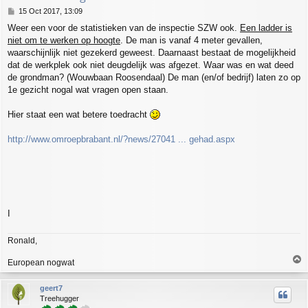
P
15 Oct 2017, 13:09
o
Weer een voor de statistieken van de inspectie SZW ook.
Een ladder is
s
niet om te werken op hoogte
. De man is vanaf 4 meter gevallen,
t
waarschijnlijk niet gezekerd geweest. Daarnaast bestaat de mogelijkheid
dat de werkplek ook niet deugdelijk was afgezet. Waar was en wat deed
de grondman? (Wouwbaan Roosendaal) De man (en/of bedrijf) laten zo op
1e gezicht nogal wat vragen open staan.
Hier staat een wat betere toedracht
http://www.omroepbrabant.nl/?news/27041 ... gehad.aspx
I
Ronald,
T
European nogwat
o
p
geert7
Treehugger