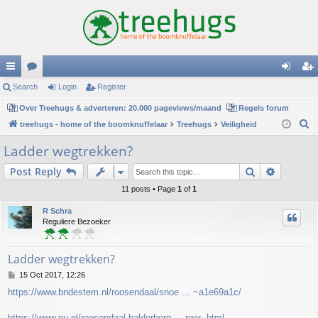
ui
Search
or
Login
Register
og
eg
ck
Over Treehugs & adverteren: 20.000 pageviews/maand
u
Regels forum
in
ist
S
treehugs - home of the boomknuffelaar
Treehugs
Veiligheid
lin
m
er
e
Ladder wegtrekken?
ks
s
a
Search
Advance
Post Reply
r
c
11 posts • Page
1
of
1
h
R Schra
Reguliere Bezoeker
Ladder wegtrekken?
P
15 Oct 2017, 12:26
o
https://www.bndestem.nl/roosendaal/snoe ... ~a1e69a1c/
s
t
https://www.nu.nl/roosendaal-halderberg ... rger-.html