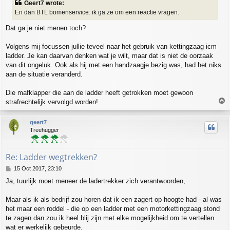
Geert7 wrote:
t
En dan BTL bomenservice: ik ga ze om een reactie vragen.
Dat ga je niet menen toch?
Volgens mij focussen jullie teveel naar het gebruik van kettingzaag icm
ladder. Je kan daarvan denken wat je wilt, maar dat is niet de oorzaak
van dit ongeluk. Ook als hij met een handzaagje bezig was, had het niks
aan de situatie veranderd.
Die mafklapper die aan de ladder heeft getrokken moet gewoon
T
strafrechtelijk vervolgd worden!
o
p
geert7
Treehugger
Re: Ladder wegtrekken?
P
15 Oct 2017, 23:10
o
Ja, tuurlijk moet meneer de ladertrekker zich verantwoorden,
s
t
Maar als ik als bedrijf zou horen dat ik een zagert op hoogte had - al was
het maar een roddel - die op een ladder met een motorkettingzaag stond
te zagen dan zou ik heel blij zijn met elke mogelijkheid om te vertellen
wat er werkelijk gebeurde.