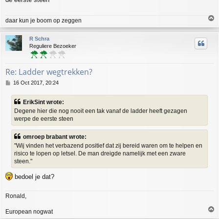
t
T
daar kun je boom op zeggen
o
p
R Schra
Reguliere Bezoeker
Re: Ladder wegtrekken?
P
16 Oct 2017, 20:24
o
s
ErikSint wrote:
t
Degene hier die nog nooit een tak vanaf de ladder heeft gezagen
werpe de eerste steen
omroep brabant wrote:
"Wij vinden het verbazend positief dat zij bereid waren om te helpen en
risico te lopen op letsel. De man dreigde namelijk met een zware
steen."
bedoel je dat?
Ronald,
T
European nogwat
o