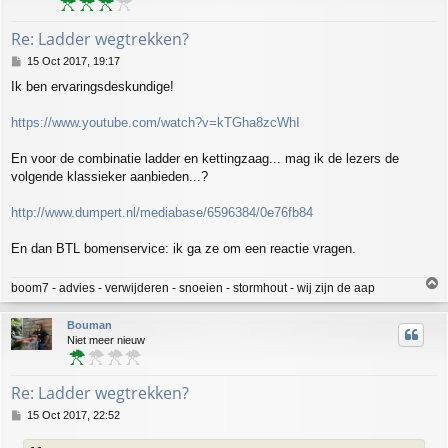
Re: Ladder wegtrekken?
P
15 Oct 2017, 19:17
o
Ik ben ervaringsdeskundige!
s
t
https://www.youtube.com/watch?v=kTGha8zcWhI
En voor de combinatie ladder en kettingzaag... mag ik de lezers de
volgende klassieker aanbieden...?
http://www.dumpert.nl/mediabase/6596384/0e76fb84
En dan BTL bomenservice: ik ga ze om een reactie vragen.
T
boom7 - advies - verwijderen - snoeien - stormhout - wij zijn de aap
o
p
Bouman
Niet meer nieuw
Re: Ladder wegtrekken?
P
15 Oct 2017, 22:52
o
s