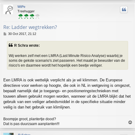
p
WiPe
Treehugger
Re: Ladder wegtrekken?
P
30 Oct 2017, 21:12
o
s
R Schra wrote:
t
Wij werken zelf met een LMRA (Last Minute Risico Analyse) waarbij je
soms de gekste scenario's ziet passeren. Het maakt je bewuster van de
risico's en daarmee wordt het hopelijk een beetje veiliger.
Een LMRA is ook wettelijk verplicht als je wil klimmen. De Europese
directieve voor werken op hoogte, die ook in NL in wetgeving is omgezet,
bepaalt namelijk dat je toegangs- en positioneringstechnieken met
touwen alleen gebruikt mogen worden, wanneer uit de LMRA blijkt dat het
gebruik van een veiliger arbeidsmiddel in de specifieke situatie minder
veilig is dan het gebruik van klimlijnen.
Boompje groot, plantertje dood?
T
Dat is pas duurzaam aanplanten!!!
o
p