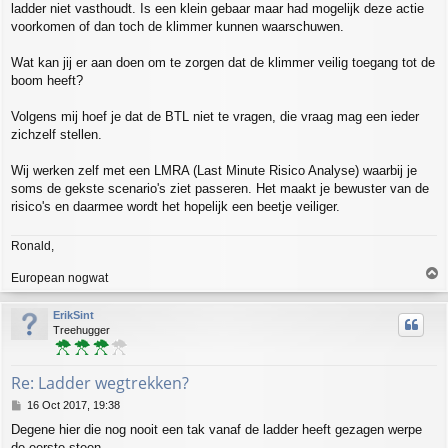
ladder niet vasthoudt. Is een klein gebaar maar had mogelijk deze actie
voorkomen of dan toch de klimmer kunnen waarschuwen.
Wat kan jij er aan doen om te zorgen dat de klimmer veilig toegang tot de
boom heeft?
Volgens mij hoef je dat de BTL niet te vragen, die vraag mag een ieder
zichzelf stellen.
Wij werken zelf met een LMRA (Last Minute Risico Analyse) waarbij je
soms de gekste scenario's ziet passeren. Het maakt je bewuster van de
risico's en daarmee wordt het hopelijk een beetje veiliger.
Ronald,
T
European nogwat
o
p
ErikSint
Treehugger
Re: Ladder wegtrekken?
P
16 Oct 2017, 19:38
o
Degene hier die nog nooit een tak vanaf de ladder heeft gezagen werpe
s
de eerste steen