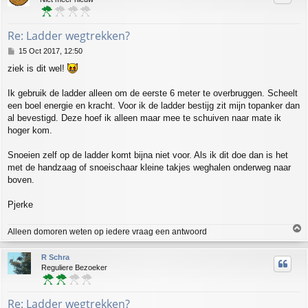
Re: Ladder wegtrekken?
P
15 Oct 2017, 12:50
o
ziek is dit wel!
s
t
Ik gebruik de ladder alleen om de eerste 6 meter te overbruggen. Scheelt
een boel energie en kracht. Voor ik de ladder bestijg zit mijn topanker dan
al bevestigd. Deze hoef ik alleen maar mee te schuiven naar mate ik
hoger kom.
Snoeien zelf op de ladder komt bijna niet voor. Als ik dit doe dan is het
met de handzaag of snoeischaar kleine takjes weghalen onderweg naar
boven.
Pjerke
T
Alleen domoren weten op iedere vraag een antwoord
o
p
R Schra
Reguliere Bezoeker
Re: Ladder wegtrekken?