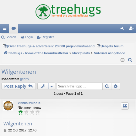
ui
Search
or
Login
Register
og
eg
ck
Over Treehugs & adverteren: 20.000 pageviews/maand
u
Regels forum
in
ist
treehugs - home of the boomknuffelaar
Marktplaats
Materiaal aangeboden/gezocht
lin
m
er
S
ks
s
e
Wilgentenen
a
Moderator:
geert7
r
Search
Advance
Post Reply
c
h
1 post • Page
1
of
1
Viridis Mundis
Niet meer nieuw
Wilgentenen
P
22 Oct 2017, 12:46
o