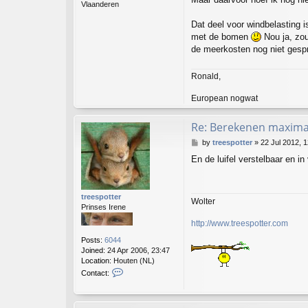
Vlaanderen
Dat deel voor windbelasting 
met de bomen
Nou ja, zou
de meerkosten nog niet gespro
Ronald,
European nogwat
Re: Berekenen maximaa
P
by
treespotter
»
22 Jul 2012, 
o
En de luifel verstelbaar en
s
t
treespotter
Wolter
Prinses Irene
http://www.treespotter.com
Posts:
6044
Joined:
24 Apr 2006, 23:47
Location:
Houten (NL)
C
Contact:
o
n
t