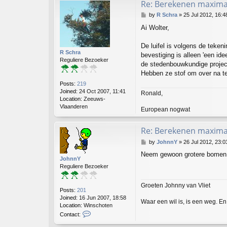
Re: Berekenen maximaa
a
c
P
by
R Schra
»
25 Jul 2012, 16:4
t
o
t
Ai Wolter,
s
r
t
e
De luifel is volgens de teken
e
R Schra
bevestiging is alleen 'een i
s
Reguliere Bezoeker
de stedenbouwkundige projecte
p
o
Hebben ze stof om over na te 
t
Posts:
219
t
Joined:
24 Oct 2007, 11:41
Ronald,
e
Location:
Zeeuws-
r
Vlaanderen
European nogwat
Re: Berekenen maximaa
P
by
JohnnY
»
26 Jul 2012, 23:0
o
Neem gewoon grotere bomen, 
s
JohnnY
t
Reguliere Bezoeker
Groeten Johnny van Vliet
Posts:
201
Joined:
16 Jun 2007, 18:58
Waar een wil is, is een weg. En 
Location:
Winschoten
C
Contact:
o