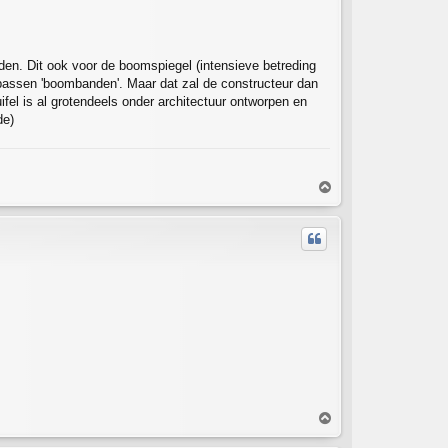
den. Dit ook voor de boomspiegel (intensieve betreding
e passen 'boombanden'. Maar dat zal de constructeur dan
el is al grotendeels onder architectuur ontworpen en
de)
T
o
p
T
o