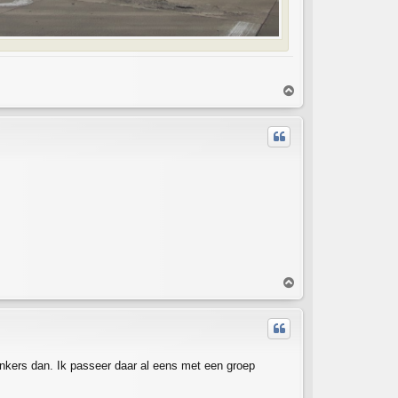
T
o
p
T
o
p
kers dan. Ik passeer daar al eens met een groep