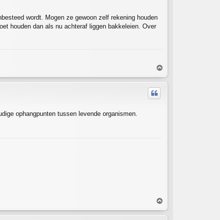
aanbesteed wordt. Mogen ze gewoon zelf rekening houden
oet houden dan als nu achteraf liggen bakkeleien. Over
T
o
p
oudige ophangpunten tussen levende organismen.
T
o
p