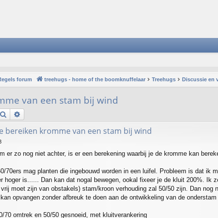
Regels forum
treehugs - home of the boomknuffelaar
Treehugs
Discussie en 
mme van een stam bij wind
Search
Advanced search
e bereiken kromme van een stam bij wind
8
 er zo nog niet achter, is er een berekening waarbij je de kromme kan bere
60/70ers mag planten die ingebouwd worden in een luifel. Probleem is dat i
er hoger is...... Dan kan dat nogal bewegen, ookal fixeer je de kluit 200%. I
 vrij moet zijn van obstakels) stam/kroon verhouding zal 50/50 zijn. Dan nog n
g kan opvangen zonder afbreuk te doen aan de ontwikkeling van de onderstam e
60/70 omtrek en 50/50 gesnoeid, met kluitverankering