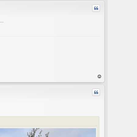
p
...
T
o
p