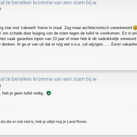
l te bereiken kromme van een stam bij w
8
ing star met 'vakwerk' frame in staal. Zeg maar architectonisch verantwoord
dee' om schade door buiging van de stam tegen de luifel te voorkomen. En in p
n vaak garanties lopen van 10 jaar of meer heb ik dit nadrukkelijk verwoord 
denken. Ik ga er van uit dat er nog wel e.e.a. zal wijzigen.......Eerst vakanti
l te bereiken kromme van een stam bij w
3
heb je geen luifel nodig..
als die er ook niet is, heb je altijd nog je Land Rover.