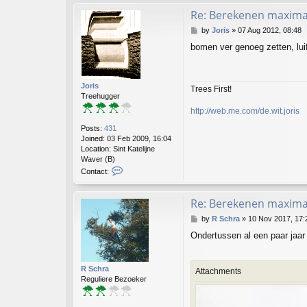
n
t
Re: Berekenen maximaa
a
P
by
Joris
»
07 Aug 2012, 08:48
c
o
t
bomen ver genoeg zetten, luif
s
J
t
o
h
n
Joris
Trees First!
n
Treehugger
Y
http://web.me.com/de.wit.joris
Posts:
431
Joined:
03 Feb 2009, 16:04
Location:
Sint Katelijne
Waver (B)
C
Contact:
o
n
t
Re: Berekenen maximaa
a
P
by
R Schra
»
10 Nov 2017, 17:
c
o
t
Ondertussen al een paar jaar 
s
J
t
o
r
R Schra
Attachments
i
Reguliere Bezoeker
s