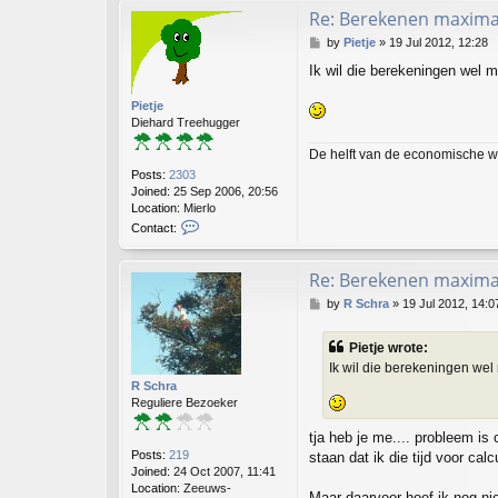
Re: Berekenen maximaa
P
by
Pietje
»
19 Jul 2012, 12:28
o
Ik wil die berekeningen wel m
s
t
Pietje
Diehard Treehugger
De helft van de economische w
Posts:
2303
Joined:
25 Sep 2006, 20:56
Location:
Mierlo
C
Contact:
o
n
t
Re: Berekenen maximaa
a
P
by
R Schra
»
19 Jul 2012, 14:0
c
o
t
s
P
Pietje wrote:
t
i
Ik wil die berekeningen wel 
e
R Schra
t
Reguliere Bezoeker
j
e
tja heb je me.... probleem is
Posts:
219
staan dat ik die tijd voor cal
Joined:
24 Oct 2007, 11:41
Location:
Zeeuws-
Maar daarvoor hoef ik nog ni