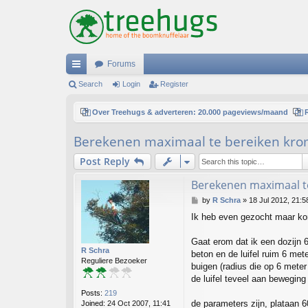
Forums
ui
Search
Login
Register
ck
Over Treehugs & adverteren: 20.000 pageviews/maand
lin
Berekenen maximaal te bereiken kro
ks
Post Reply
Berekenen maximaal t
P
by
R Schra
»
18 Jul 2012, 21:5
o
Ik heb even gezocht maar kom
s
t
Gaat erom dat ik een dozijn 
R Schra
beton en de luifel ruim 6 met
Reguliere Bezoeker
buigen (radius die op 6 meter
de luifel teveel aan bewegin
Posts:
219
de parameters zijn, plataan 
Joined:
24 Oct 2007, 11:41