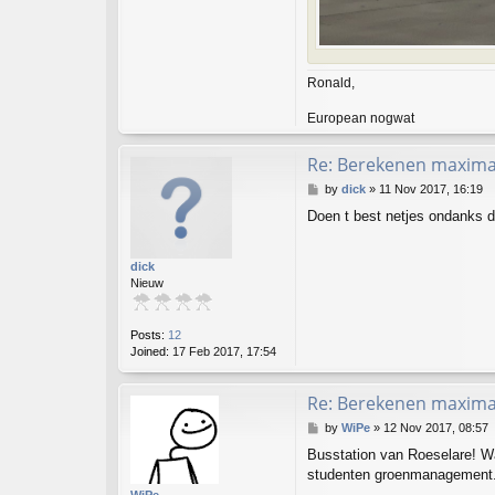
Ronald,
European nogwat
Re: Berekenen maximaa
P
by
dick
»
11 Nov 2017, 16:19
o
Doen t best netjes ondanks da
s
t
dick
Nieuw
Posts:
12
Joined:
17 Feb 2017, 17:54
Re: Berekenen maximaa
P
by
WiPe
»
12 Nov 2017, 08:57
o
Busstation van Roeselare! W
s
studenten groenmanagement. 
t
WiPe