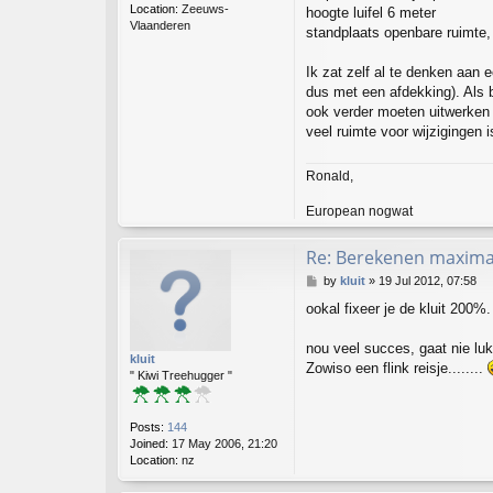
Location:
Zeeuws-
hoogte luifel 6 meter
Vlaanderen
standplaats openbare ruimte,
Ik zat zelf al te denken aan
dus met een afdekking). Als b
ook verder moeten uitwerken 
veel ruimte voor wijzigingen 
Ronald,
European nogwat
Re: Berekenen maximaa
P
by
kluit
»
19 Jul 2012, 07:58
o
ookal fixeer je de kluit 200%.
s
t
nou veel succes, gaat nie lu
kluit
Zowiso een flink reisje........
" Kiwi Treehugger "
Posts:
144
Joined:
17 May 2006, 21:20
Location:
nz