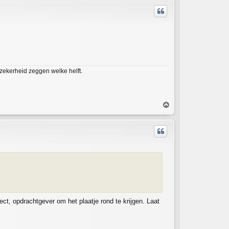
p
ekerheid zeggen welke helft.
T
o
p
ect, opdrachtgever om het plaatje rond te krijgen. Laat