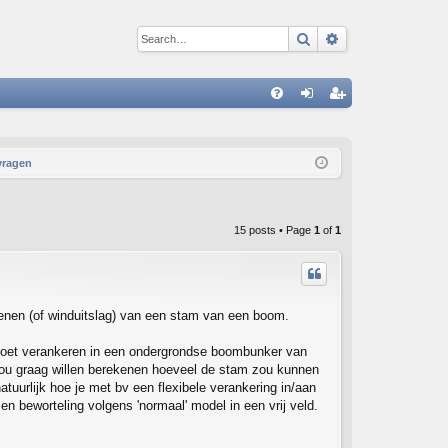
Search
Advanced sear
Q
FA
og
eg
Q
in
ist
vragen
er
15 posts • Page
1
of
1
kenen (of winduitslag) van een stam van een boom.
k moet verankeren in een ondergrondse boombunker van
k zou graag willen berekenen hoeveel de stam zou kunnen
atuurlijk hoe je met bv een flexibele verankering in/aan
n beworteling volgens 'normaal' model in een vrij veld.