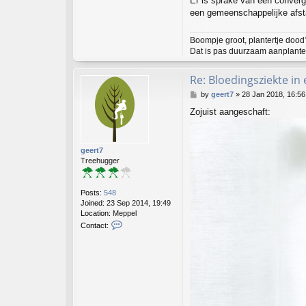
Er is sprake van een converg
een gemeenschappelijke afs
Boompje groot, plantertje dood
Dat is pas duurzaam aanplanten
Re: Bloedingsziekte i
P
by
geert7
»
28 Jan 2018, 16:56
o
Zojuist aangeschaft:
s
t
geert7
Treehugger
Posts:
548
Joined:
23 Sep 2014, 19:49
Location:
Meppel
C
Contact:
o
n
t
a
c
t
g
e