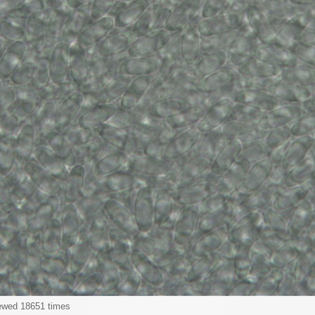
iewed 18651 times