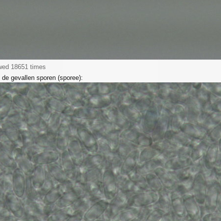
ewed 18651 times
 de gevallen sporen (sporee):