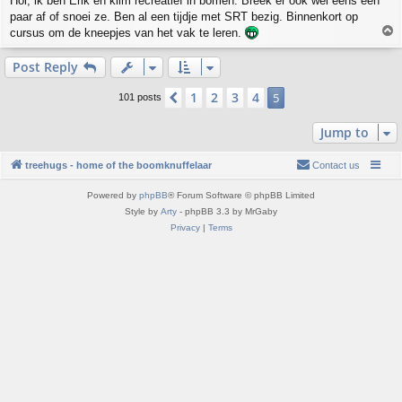
Hoi, ik ben Erik en klim recreatief in bomen. Breek er ook wel eens een
s
paar af of snoei ze. Ben al een tijdje met SRT bezig. Binnenkort op
t
T
cursus om de kneepjes van het vak te leren.
o
p
Post Reply
1
2
3
4
Previous
5
101 posts
Jump to
treehugs - home of the boomknuffelaar
Contact us
Powered by
phpBB
® Forum Software © phpBB Limited
Style by
Arty
- phpBB 3.3 by MrGaby
Privacy
|
Terms