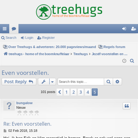
ui
Search
or
Login
Register
og
eg
ck
Over Treehugs & adverteren: 20.000 pageviews/maand
u
Regels forum
in
ist
treehugs - home of the boomknuffelaar
Treehugs
Jezelf voorstellen en persoonlijke mededelingen
lin
m
er
S
ks
s
e
Even voorstellen.
a
Search
Advance
Post Reply
r
c
1
2
3
4
Previous
5
101 posts
h
bungalow
Nieuw
Re: Even voorstellen.
P
02 Feb 2018, 15:18
o