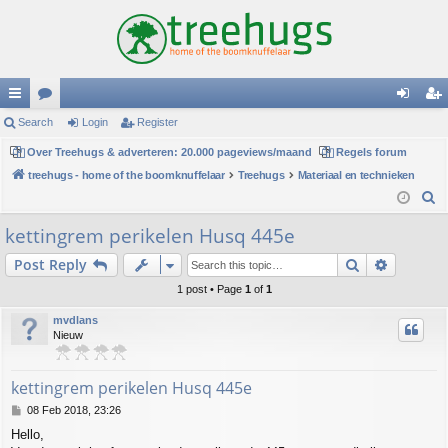
ui
Search
or
Login
Register
og
eg
ck
Over Treehugs & adverteren: 20.000 pageviews/maand
u
Regels forum
in
ist
treehugs - home of the boomknuffelaar
Treehugs
Materiaal en technieken
lin
m
er
S
ks
s
e
kettingrem perikelen Husq 445e
a
Search
Advance
Post Reply
r
c
1 post • Page
1
of
1
h
mvdlans
Nieuw
kettingrem perikelen Husq 445e
P
08 Feb 2018, 23:26
o
Hello,
s