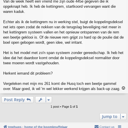
Van de week heeft een vriend me zijn oude 445e gegeven die ik
t
opgeknapt heb. Ik heb de kettingrem, startkoord vervangen want die
waren kaduk.
Echter als ik de kettingrem nu in werking stel, buigt de koppelingsdeksel
net iets open zodat de nokken van de terugslag beveiliging niet meer in
het kettingrem systeem vallen en het opnieuw ontspannen van de rem
een beetje geklooi is. Of de nieuwe rem grijpt zo hard op de poulie dat de
boel open gebogen wordt, geen idee, wel irritant.
Het is het model met zo'n span systeem zonder gereedschap. Ik heb het
idee dat het daardoor komt omdat de koppelingsdeksel normaliter door
twee moeren wordt vastgehouden.
Herkent iemand dit probleem?
Vergeleken met mijn ms 261 komt die Husq toch een beetje gammel
T
over. Maar goed, ik wil 'm wel lekker werkend krijgen als back-up zaag.
o
p
Post Reply
1 post • Page
1
of
1
Jump to
treehugs - home of the boomknuffelaar
Contact us