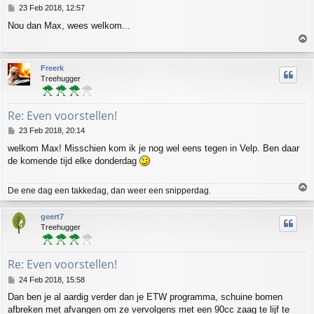
P
23 Feb 2018, 12:57
o
Nou dan Max, wees welkom...
s
T
t
o
p
Freerk
Treehugger
Re: Even voorstellen!
P
23 Feb 2018, 20:14
o
welkom Max! Misschien kom ik je nog wel eens tegen in Velp. Ben daar
s
de komende tijd elke donderdag
t
T
De ene dag een takkedag, dan weer een snipperdag.
o
p
geert7
Treehugger
Re: Even voorstellen!
P
24 Feb 2018, 15:58
o
Dan ben je al aardig verder dan je ETW programma, schuine bomen
s
afbreken met afvangen om ze vervolgens met een 90cc zaag te lijf te
t