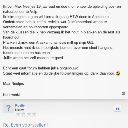
t
Ik ben Max Neefjes 19 jaar oud en doe momenteel de opleiding bos- en
natuurbeheer te Velp.
Ik klim regelmatig en wil hierna ik graag ETW doen in Apeldoorn.
Ondertussen heb ik zelf al redelijk wat (klim)materiaal weten te
verzamelen en houtsoorten opgespaard.
Van de klussen die ik heb verzaag ik het hout in planken en de rest als
haardhout.
Planken d.m.v. een Alaskan chainsaw mill op mijn 661.
Het mooiste vind ik de moeilijkste bomen, over een sloot hangend,
tussen schuren en huizen in.
Jullie weten het zelf maar al te goed.
Echt een gaaf forum hebben jullie opgebouwd.
Staat veel informatie en duidelijke foto's/filmpjes op, dank daarvoor.
Max Neefjes
T
Hout werkt
o
p
Roelie
Nieuw
Re: Even voorstellen!