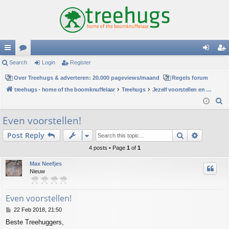
ui
Search
or
Login
Register
og
eg
ck
Over Treehugs & adverteren: 20.000 pageviews/maand
u
Regels forum
in
ist
treehugs - home of the boomknuffelaar
Treehugs
Jezelf voorstellen en persoonlijke mededelingen
lin
m
er
S
ks
s
e
Even voorstellen!
a
Search
Advance
Post Reply
r
c
4 posts • Page
1
of
1
h
Max Neefjes
Nieuw
Even voorstellen!
P
22 Feb 2018, 21:50
o
Beste Treehuggers,
s