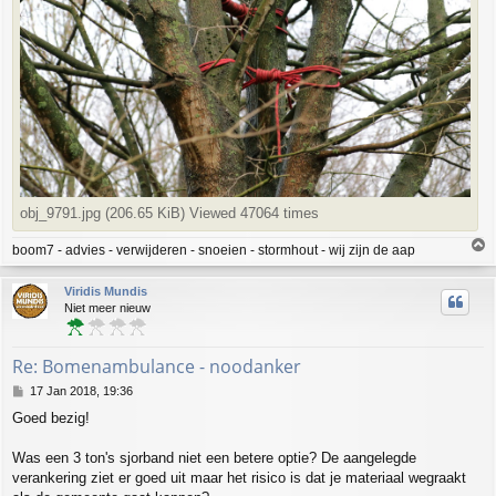
obj_9791.jpg (206.65 KiB) Viewed 47064 times
T
boom7 - advies - verwijderen - snoeien - stormhout - wij zijn de aap
o
p
Viridis Mundis
Niet meer nieuw
Re: Bomenambulance - noodanker
P
17 Jan 2018, 19:36
o
Goed bezig!
s
t
Was een 3 ton's sjorband niet een betere optie? De aangelegde
verankering ziet er goed uit maar het risico is dat je materiaal wegraakt