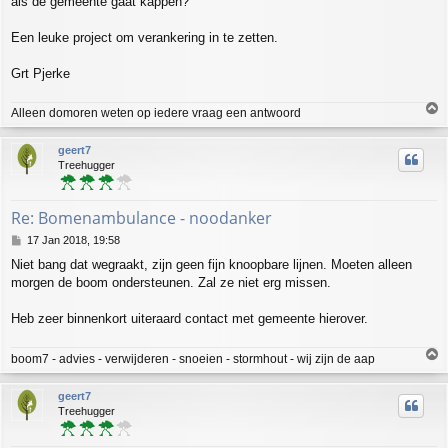
als de gemeente gaat kappen?
Een leuke project om verankering in te zetten.
Grt Pjerke
T
Alleen domoren weten op iedere vraag een antwoord
o
p
geert7
Treehugger
Re: Bomenambulance - noodanker
P
17 Jan 2018, 19:58
o
Niet bang dat wegraakt, zijn geen fijn knoopbare lijnen. Moeten alleen
s
morgen de boom ondersteunen. Zal ze niet erg missen.
t
Heb zeer binnenkort uiteraard contact met gemeente hierover.
T
boom7 - advies - verwijderen - snoeien - stormhout - wij zijn de aap
o
p
geert7
Treehugger