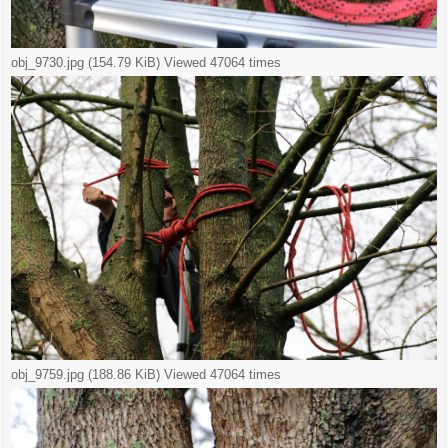
obj_9730.jpg (154.79 KiB) Viewed 47064 times
obj_9759.jpg (188.86 KiB) Viewed 47064 times