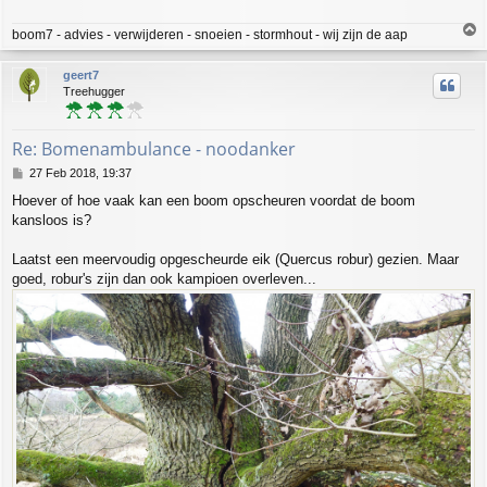
T
boom7 - advies - verwijderen - snoeien - stormhout - wij zijn de aap
o
p
geert7
Treehugger
Re: Bomenambulance - noodanker
P
27 Feb 2018, 19:37
o
Hoever of hoe vaak kan een boom opscheuren voordat de boom
s
kansloos is?
t
Laatst een meervoudig opgescheurde eik (Quercus robur) gezien. Maar
goed, robur's zijn dan ook kampioen overleven...