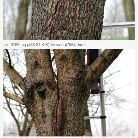
obj_9765.jpg (458.81 KiB) Viewed 47064 times