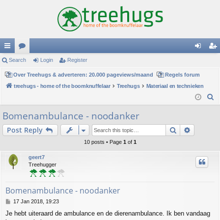
ui
Search
or
Login
Register
og
eg
ck
Over Treehugs & adverteren: 20.000 pageviews/maand
u
Regels forum
in
ist
treehugs - home of the boomknuffelaar
Treehugs
Materiaal en technieken
lin
m
er
S
ks
s
e
Bomenambulance - noodanker
a
Search
Advance
Post Reply
r
c
10 posts • Page
1
of
1
h
geert7
Treehugger
Bomenambulance - noodanker
P
17 Jan 2018, 19:23
o
Je hebt uiteraard de ambulance en de dierenambulance. Ik ben vandaag
s