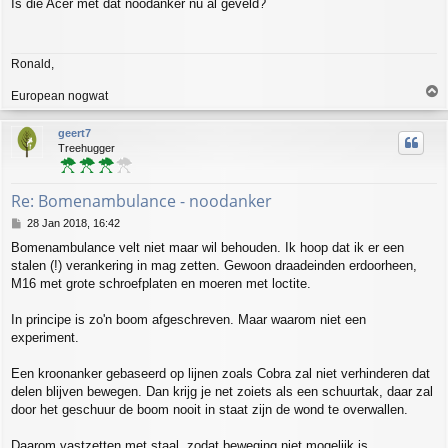
Is die Acer met dat noodanker nu al geveld?
s
t
Ronald,
T
European nogwat
o
p
geert7
Treehugger
Re: Bomenambulance - noodanker
P
28 Jan 2018, 16:42
o
Bomenambulance velt niet maar wil behouden. Ik hoop dat ik er een
s
stalen (!) verankering in mag zetten. Gewoon draadeinden erdoorheen,
t
M16 met grote schroefplaten en moeren met loctite.
In principe is zo'n boom afgeschreven. Maar waarom niet een
experiment.
Een kroonanker gebaseerd op lijnen zoals Cobra zal niet verhinderen dat
delen blijven bewegen. Dan krijg je net zoiets als een schuurtak, daar zal
door het geschuur de boom nooit in staat zijn de wond te overwallen.
Daarom vastzetten met staal, zodat beweging niet mogelijk is.