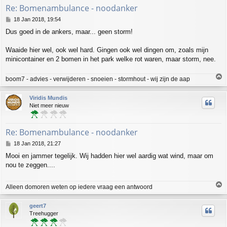
Re: Bomenambulance - noodanker
P
18 Jan 2018, 19:54
o
Dus goed in de ankers, maar... geen storm!
s
t
Waaide hier wel, ook wel hard. Gingen ook wel dingen om, zoals mijn
minicontainer en 2 bomen in het park welke rot waren, maar storm, nee.
T
boom7 - advies - verwijderen - snoeien - stormhout - wij zijn de aap
o
p
Viridis Mundis
Niet meer nieuw
Re: Bomenambulance - noodanker
P
18 Jan 2018, 21:27
o
Mooi en jammer tegelijk. Wij hadden hier wel aardig wat wind, maar om
s
nou te zeggen....
t
T
Alleen domoren weten op iedere vraag een antwoord
o
p
geert7
Treehugger