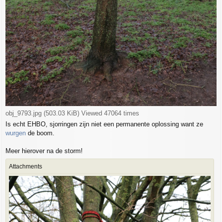
obj_9793.jpg (503.03 KiB) Viewed 47064 times
Is echt EHBO, sjorringen zijn niet een permanente oplossing want ze
wurgen
de boom.
Meer hierover na de storm!
Attachments