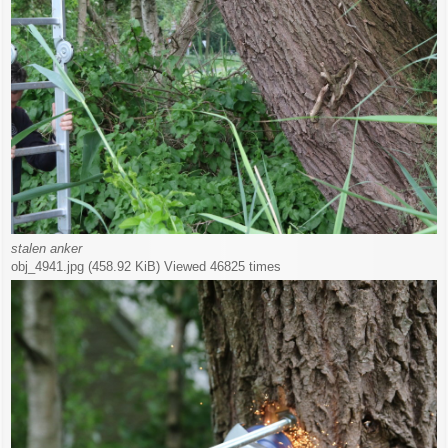
stalen anker
obj_4941.jpg (458.92 KiB) Viewed 46825 times