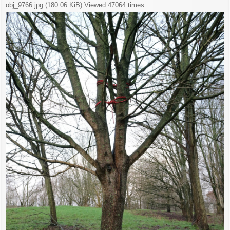
obj_9766.jpg (180.06 KiB) Viewed 47064 times