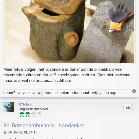
Meer foto's volgen, het bijzondere is dat er aan de binnenkant veel
rhizomorfen zitten en dat er 2 spechtgaten in zitten. Was niet bewoond,
maar was wel nestmateriaal zichtbaar.
T
boom7 - advies - verwijderen - snoeien - stormhout - wij zijn de aap
o
p
R Schra
Reguliere Bezoeker
Re: Bomenambulance - noodanker
P
28 Jan 2018, 14:15
o