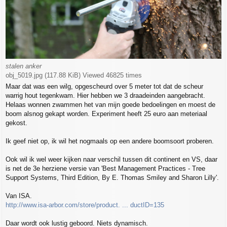
stalen anker
obj_5019.jpg (117.88 KiB) Viewed 46825 times
Maar dat was een wilg, opgescheurd over 5 meter tot dat de scheur
warrig hout tegenkwam. Hier hebben we 3 draadeinden aangebracht.
Helaas wonnen zwammen het van mijn goede bedoelingen en moest de
boom alsnog gekapt worden. Experiment heeft 25 euro aan meteriaal
gekost.
Ik geef niet op, ik wil het nogmaals op een andere boomsoort proberen.
Ook wil ik wel weer kijken naar verschil tussen dit continent en VS, daar
is net de 3e herziene versie van 'Best Management Practices - Tree
Support Systems, Third Edition, By E. Thomas Smiley and Sharon Lilly'.
Van ISA.
http://www.isa-arbor.com/store/product. ... ductID=135
Daar wordt ook lustig geboord. Niets dynamisch.