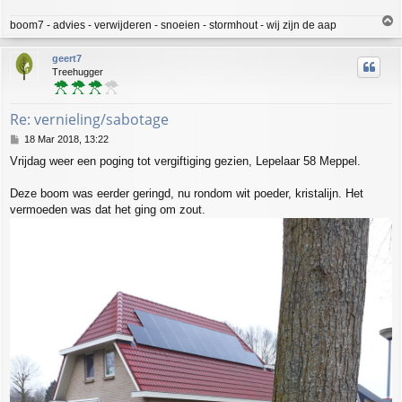
T
boom7 - advies - verwijderen - snoeien - stormhout - wij zijn de aap
o
p
geert7
Treehugger
Re: vernieling/sabotage
P
18 Mar 2018, 13:22
o
Vrijdag weer een poging tot vergiftiging gezien, Lepelaar 58 Meppel.
s
t
Deze boom was eerder geringd, nu rondom wit poeder, kristalijn. Het
vermoeden was dat het ging om zout.