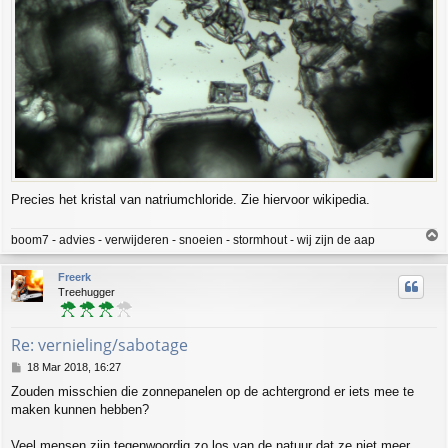
Precies het kristal van natriumchloride. Zie hiervoor wikipedia.
T
boom7 - advies - verwijderen - snoeien - stormhout - wij zijn de aap
o
p
Freerk
Treehugger
Re: vernieling/sabotage
P
18 Mar 2018, 16:27
o
Zouden misschien die zonnepanelen op de achtergrond er iets mee te
s
maken kunnen hebben?
t
Veel mensen zijn tegenwoordig zo los van de natuur dat ze niet meer