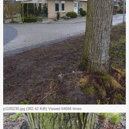
p1100230.jpg (382.42 KiB) Viewed 64684 times