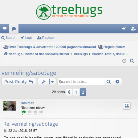
ui
Search
or
Login
Register
og
eg
ck
Over Treehugs & adverteren: 20.000 pageviews/maand
u
Regels forum
in
ist
treehugs - home of the boomknuffelaar
Treehugs
Boeken, foto's, docu's en filmpjes
lin
m
er
S
ks
s
e
vernieling/sabotage
a
Search
Advance
Post Reply
r
c
1
Previous
2
29 posts
h
Bouman
Niet meer nieuw
Re: vernieling/sabotage
P
22 Jan 2018, 15:57
o