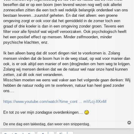
beseffen dat er op een boom (een levend wezen nog wel) ook allerlei
zonnecellen zitten die een toch wel redelijk belangrijk onderdeel van ons
bestaan leveren...zuurstof geheten. En dat niet alleen: een groene
omgeving zorgt er ook voor dat het gemiddeld in de zomer toch een
graad of drie koeler is dan in een omgeving zonder groen. Tevens een
filter voor alle fijnstof wat wijzelf veroorzaken. Ook psychologisch heeft
het een positief effect op mensen. Minder zelfmoorden, minder
psychische klachten, enz.
Ik ben alleen bang dat dit soort dingen niet te voorkomen is. Zolang
mensen vinden dat de boom hun in de weg staat, op wat voor manier dan
ook, is er ook altijd een manier of een (drog)reden om hem weg te krijgen.
Zolang wij mensen denken dat we de natuur wel naar onze hand kunnen
zetten, zal dit ook niet veranderen.
Misschien moeten we eens wat vaker aan het volgende gaan denken: Wij
hebben de natuur nodig om te overleven, natuur kan heel goed zonder
ons....
https://www.youtube.com/watch?time_cont ... mVLcj-XKnM
En tot zo ver mijn zondagse overdenkingen....
T
De ene dag een takkedag, dan weer een snipperdag.
o
p