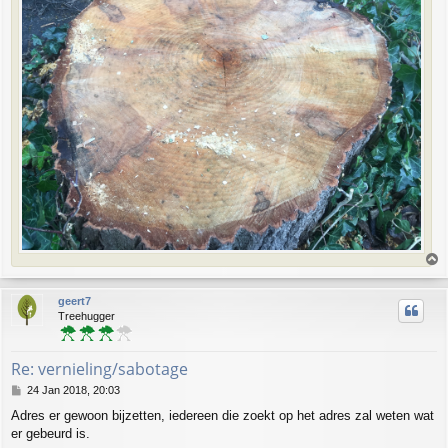
T
o
p
geert7
Treehugger
Re: vernieling/sabotage
P
24 Jan 2018, 20:03
o
Adres er gewoon bijzetten, iedereen die zoekt op het adres zal weten wat
s
er gebeurd is.
t