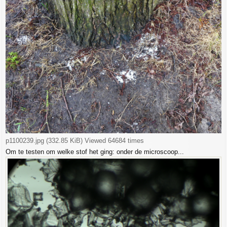
p1100239.jpg (332.85 KiB) Viewed 64684 times
Om te testen om welke stof het ging: onder de microscoop...