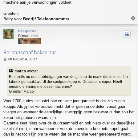
machine aan je verwachtingen voldoet.
Groeten,
T
Barry voor
Bedrijf
Telefoonnummer
o
p
treespotter
Prinses Irene
Re: aanschaf hakselaar
P
08 Aug 2014, 00:17
o
s
marco wrote:
t
Er is zelfs nu een dubbelganger van de gtm op de markt die in dezelfde
fabriek gemaakt wordt die spotgoedkoop is. De super snipper. Heeft
iemand ervaring met deze machines?
Groeten Marco
Voor 1700 euries inclusief btw en twee jaar garantie is dat zeker een
koopje. Als jij het vertrouwen hebt dat er geen onderdelen vanaf gaan
vliegen en wanneer de eenzijdige uitwerppijp geen bezwaar is dan zou het
zeker het proberen waard zijn.
Garantie zegt niets over de duurzaamheid en ook niets over de dagelijkse
inzet (of niet), maar wanneer er voor de zoveelste keer iets kapot gaat
dan is het toch fijn om te weten dat de machine weer gerepareerd wordt.