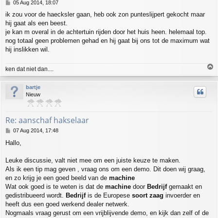
P
05 Aug 2014, 18:07
o
ik zou voor de haecksler gaan, heb ook zon punteslijpert gekocht maar
s
hij gaat als een beest.
t
je kan m overal in de achtertuin rijden door het huis heen. helemaal top.
nog totaal geen problemen gehad en hij gaat bij ons tot de maximum wat
hij inslikken wil.
T
ken dat niet dan....
o
p
bartje
Nieuw
Re: aanschaf hakselaar
P
07 Aug 2014, 17:48
o
Hallo,
s
t
Leuke discussie, valt niet mee om een juiste keuze te maken.
Als ik een tip mag geven , vraag ons om een demo. Dit doen wij graag,
en zo krijg je een goed beeld van de
machine
Wat ook goed is te weten is dat de
machine
door
Bedrijf
gemaakt en
gedistribueerd wordt.
Bedrijf
is de Europese
soort zaag
invoerder en
heeft dus een goed werkend dealer netwerk.
Nogmaals vraag gerust om een vrijblijvende demo, en kijk dan zelf of de