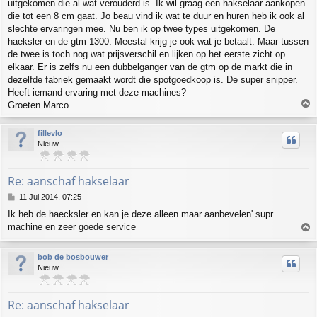
uitgekomen die al wat verouderd is. Ik wil graag een hakselaar aankopen
t
die tot een 8 cm gaat. Jo beau vind ik wat te duur en huren heb ik ook al
slechte ervaringen mee. Nu ben ik op twee types uitgekomen. De
haeksler en de gtm 1300. Meestal krijg je ook wat je betaalt. Maar tussen
de twee is toch nog wat prijsverschil en lijken op het eerste zicht op
elkaar. Er is zelfs nu een dubbelganger van de gtm op de markt die in
dezelfde fabriek gemaakt wordt die spotgoedkoop is. De super snipper.
Heeft iemand ervaring met deze machines?
T
Groeten Marco
o
p
fillevlo
Nieuw
Re: aanschaf hakselaar
P
11 Jul 2014, 07:25
o
Ik heb de haecksler en kan je deze alleen maar aanbevelen' supr
s
machine en zeer goede service
T
t
o
p
bob de bosbouwer
Nieuw
Re: aanschaf hakselaar