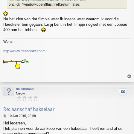
onclick="window.open(this.href);return false;
Na het zien van dat filmpje weet ik ineens weer waarom ik voor die
Haecksler ben gegaan. En jij bent in het filmpje nogwel met een Jobeau
400 aan het tobben...
Wolter
http://www.treespotter.com
T
o
p
de tuinman
Nieuw
Re: aanschaf hakselaar
P
10 Jan 2015, 22:59
o
Hoi iedereen,
s
Heb plannen voor de aankoop van een hakselaar. Heeft iemand al de
t
super snipper geprobeerd?