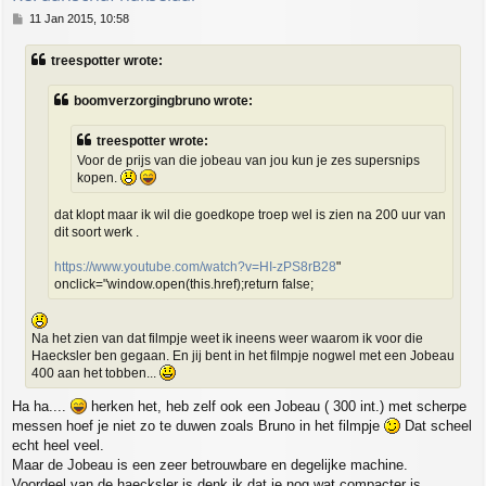
P
11 Jan 2015, 10:58
o
s
treespotter wrote:
t
boomverzorgingbruno wrote:
treespotter wrote:
Voor de prijs van die jobeau van jou kun je zes supersnips
kopen.
dat klopt maar ik wil die goedkope troep wel is zien na 200 uur van
dit soort werk .
https://www.youtube.com/watch?v=HI-zPS8rB28
"
onclick="window.open(this.href);return false;
Na het zien van dat filmpje weet ik ineens weer waarom ik voor die
Haecksler ben gegaan. En jij bent in het filmpje nogwel met een Jobeau
400 aan het tobben...
Ha ha....
herken het, heb zelf ook een Jobeau ( 300 int.) met scherpe
messen hoef je niet zo te duwen zoals Bruno in het filmpje
Dat scheel
echt heel veel.
Maar de Jobeau is een zeer betrouwbare en degelijke machine.
Voordeel van de haecksler is denk ik dat ie nog wat compacter is.