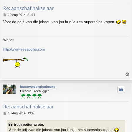
Re: aanschaf hakselaar
P
10 Aug 2014, 21:17
o
Voor de prijs van die jobeau van jou kun je zes supersnips kopen.
s
t
Wolter
http://www.treespotter.com
T
o
p
boomverzorgingbruno
Diehard Treehugger
Re: aanschaf hakselaar
P
13 Aug 2014, 13:45
o
s
treespotter wrote:
t
Voor de prijs van die jobeau van jou kun je zes supersnips kopen.