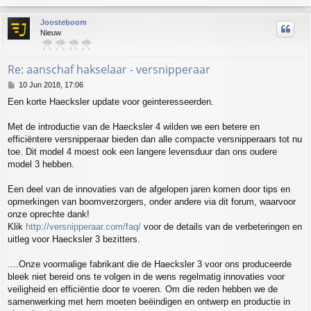
o
p
Joosteboom
Nieuw
Re: aanschaf hakselaar - versnipperaar
P
10 Jun 2018, 17:06
o
Een korte Haecksler update voor geinteresseerden.
s
t
Met de introductie van de Haecksler 4 wilden we een betere en
efficiëntere versnipperaar bieden dan alle compacte versnipperaars tot nu
toe. Dit model 4 moest ook een langere levensduur dan ons oudere
model 3 hebben.
Een deel van de innovaties van de afgelopen jaren komen door tips en
opmerkingen van boomverzorgers, onder andere via dit forum, waarvoor
onze oprechte dank!
Klik
http://versnipperaar.com/faq/
voor de details van de verbeteringen en
uitleg voor Haecksler 3 bezitters.
....Onze voormalige fabrikant die de Haecksler 3 voor ons produceerde
bleek niet bereid ons te volgen in de wens regelmatig innovaties voor
veiligheid en efficiëntie door te voeren. Om die reden hebben we de
samenwerking met hem moeten beëindigen en ontwerp en productie in