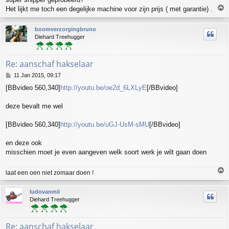
T
Het lijkt me toch een degelijke machine voor zijn prijs ( met garantie) .
o
p
boomverzorgingbruno
Diehard Treehugger
Re: aanschaf hakselaar
P
11 Jan 2015, 09:17
o
[BBvideo 560,340]
http://youtu.be/oe2d_6LXLyE
[/BBvideo]
s
t
deze bevalt me wel
[BBvideo 560,340]
http://youtu.be/uGJ-UsM-sMU
[/BBvideo]
en deze ook
misschien moet je even aangeven welk soort werk je wilt gaan doen
T
laat een oen niet zomaar doen !
o
p
ludovanmil
Diehard Treehugger
Re: aanschaf hakselaar