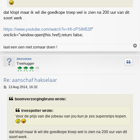
dat klopt maar ik wil die goedkope troep wel is zien na 200 uur van dit
soort werk .
https://www.youtube.com/watch?v=HI-zPS8rB28
"
onclick="window.open(this.href);return false;
T
laat een oen niet zomaar doen !
o
p
densmee
Treehugger
Re: aanschaf hakselaar
P
13 Aug 2014, 16:32
o
s
boomverzorgingbruno wrote:
t
treespotter wrote:
Voor de prijs van die jobeau van jou kun je zes supersnips kopen.
dat klopt maar ik wil die goedkope troep wel is zien na 200 uur van dit
soort werk .