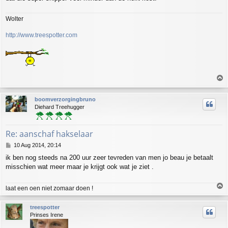
Wolter
http://www.treespotter.com
T
o
p
boomverzorgingbruno
Diehard Treehugger
Re: aanschaf hakselaar
P
10 Aug 2014, 20:14
o
ik ben nog steeds na 200 uur zeer tevreden van men jo beau je betaalt
s
misschien wat meer maar je krijgt ook wat je ziet .
t
T
laat een oen niet zomaar doen !
o
p
treespotter
Prinses Irene