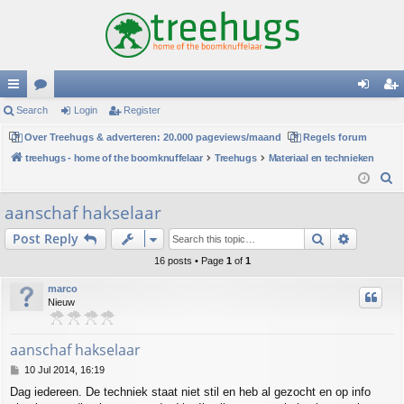
ui
Search
or
Login
Register
og
eg
ck
Over Treehugs & adverteren: 20.000 pageviews/maand
u
Regels forum
in
ist
treehugs - home of the boomknuffelaar
Treehugs
Materiaal en technieken
lin
m
er
S
ks
s
e
aanschaf hakselaar
a
Search
Advance
Post Reply
r
c
16 posts • Page
1
of
1
h
marco
Nieuw
aanschaf hakselaar
P
10 Jul 2014, 16:19
o
Dag iedereen. De techniek staat niet stil en heb al gezocht en op info
s