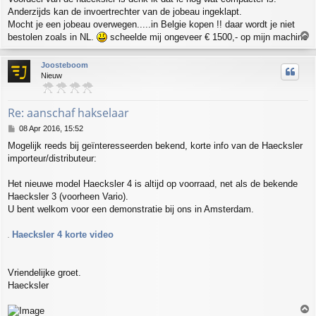
Anderzijds kan de invoertrechter van de jobeau ingeklapt.
Mocht je een jobeau overwegen.....in Belgie kopen !! daar wordt je niet
T
bestolen zoals in NL.
scheelde mij ongeveer € 1500,- op mijn machine
o
p
Joosteboom
Nieuw
Re: aanschaf hakselaar
P
08 Apr 2016, 15:52
o
Mogelijk reeds bij geïnteresseerden bekend, korte info van de Haecksler
s
importeur/distributeur:
t
Het nieuwe model Haecksler 4 is altijd op voorraad, net als de bekende
Haecksler 3 (voorheen Vario).
U bent welkom voor een demonstratie bij ons in Amsterdam.
Haecksler 4 korte video
.
Vriendelijke groet.
Haecksler
T