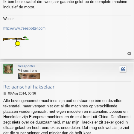
Ik ben benieuwd of die twee jaar garantie geldt op de complete machine
inclusief de motor.
Wolter
http://www.treespotter.com
T
o
p
treespotter
Prinses Irene
Re: aanschaf hakselaar
P
08 Aug 2014, 00:36
o
Alle bovengenoemde machines zijn ooit ontstaan op één en dezelfde
s
tekentafel, maar vergeet niet dat al die machines op verschillende
t
plaatsen worden gemaakt met eigen middelen en materialen. Jobeau en
Haecksler zijn Europese machines en de rest komt uit China. De afkomst
zegt niets over de duurzaamheid, maar mijn Haecksler zit zeker goed in
elkaar gelast en heeft eersteklas onderdelen. Dat mag ook wel als je ziet
dat die super snipper veel minder dan de helft kost.