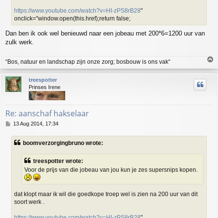
https://www.youtube.com/watch?v=HI-zPS8rB28
"
onclick="window.open(this.href);return false;
Dan ben ik ook wel benieuwd naar een jobeau met 200*6=1200 uur van
zulk werk.
T
“Bos, natuur en landschap zijn onze zorg; bosbouw is ons vak“
o
p
treespotter
Prinses Irene
Re: aanschaf hakselaar
P
13 Aug 2014, 17:34
o
s
boomverzorgingbruno wrote:
t
treespotter wrote:
Voor de prijs van die jobeau van jou kun je zes supersnips kopen.
dat klopt maar ik wil die goedkope troep wel is zien na 200 uur van dit
soort werk .
https://www.youtube.com/watch?v=HI-zPS8rB28
"