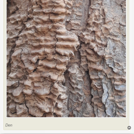
Den
T
o