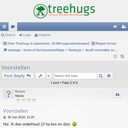
ui
Search
or
Login
Register
og
eg
ck
Over Treehugs & adverteren: 20.000 pageviews/maand
u
Regels forum
in
ist
treehugs - home of the boomknuffelaar
Treehugs
Jezelf voorstellen en persoonlijke mededelingen
lin
m
er
S
ks
s
e
Voorstellen
a
Search
Advance
Post Reply
r
c
1 post • Page
1
of
1
h
Roebit
Nieuw
Voorstellen
P
30 Jun 2018, 12:25
o
Hoi. Ik doe onderhoud 13 ha bos en duin.
s