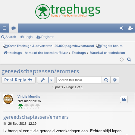
ui
Search
or
Login
Register
og
eg
ck
Over Treehugs & adverteren: 20.000 pageviews/maand
u
Regels forum
in
ist
treehugs - home of the boomknuffelaar
Treehugs
Materiaal en technieken
lin
m
er
S
ks
s
e
gereedschaptassen/emmers
a
Search
Advance
Post Reply
r
c
3 posts • Page
1
of
1
h
Viridis Mundis
Niet meer nieuw
gereedschaptassen/emmers
P
26 Sep 2018, 12:19
o
Ik breng al een tijdje geregeld verankeringen aan. Echter altijd lopen
s