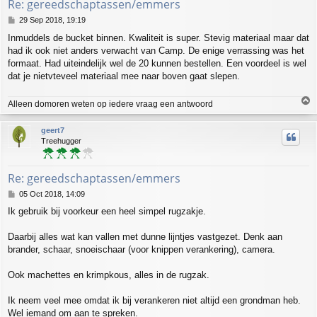
Re: gereedschaptassen/emmers
P
29 Sep 2018, 19:19
o
Inmuddels de bucket binnen. Kwaliteit is super. Stevig materiaal maar dat
s
had ik ook niet anders verwacht van Camp. De enige verrassing was het
t
formaat. Had uiteindelijk wel de 20 kunnen bestellen. Een voordeel is wel
dat je nietvteveel materiaal mee naar boven gaat slepen.
T
Alleen domoren weten op iedere vraag een antwoord
o
p
geert7
Treehugger
Re: gereedschaptassen/emmers
P
05 Oct 2018, 14:09
o
Ik gebruik bij voorkeur een heel simpel rugzakje.
s
t
Daarbij alles wat kan vallen met dunne lijntjes vastgezet. Denk aan
brander, schaar, snoeischaar (voor knippen verankering), camera.
Ook machettes en krimpkous, alles in de rugzak.
Ik neem veel mee omdat ik bij verankeren niet altijd een grondman heb.
Wel iemand om aan te spreken.