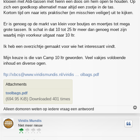
klooien met Aldi-tassen met hierin een doos om hem open te houden. Op
t
zich een goedkoop alternatief maar altijd een zootje in de tas.
Kortom tijd om naar iets praktischer (en misschien veiliger) uit te kijken.
Er is genoeg op de markt van klein voor boutjes en moertjes tot mega
grote tassen. Ik schat in dat 10 tot 25 ltr meer dan genoeg moet zijn
waarbij mijn voorkeur uitgaat naar 10 ltr.
Ik heb een overzichtje gemaakt voor wie het interessant vindt.
Mijn keuze is die van Camp 10 ltr geworden. Veel vakjes voldoende
inhoud en diverse ogen.
ftp://xbcs@www.viridismundis.nl/viridis ... olbags.pdf
Attachments
toolbags.pdf
(694.95 KiB) Downloaded 401 times
T
Alleen domoren weten op iedere vraag een antwoord
o
p
Viridis Mundis
Niet meer nieuw