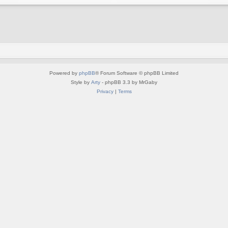
Powered by
phpBB
® Forum Software © phpBB Limited
Style by
Arty
- phpBB 3.3 by MrGaby
Privacy
|
Terms