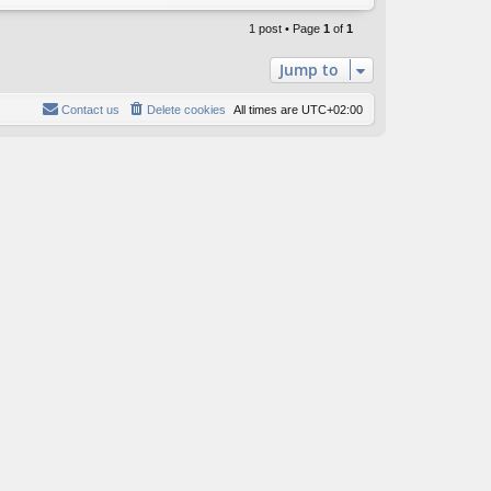
o
p
1 post • Page
1
of
1
Jump to
Contact us
Delete cookies
All times are
UTC+02:00