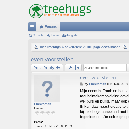
Forums
ui
Search
Login
Register
ck
Over Treehugs & adverteren: 20.000 pageviews/maand
lin
even voorstellen
ks
Post Reply
even voorstellen
P
by
Frankoman
»
16 Dec 2018,
o
Mijn naam is Frank en ben va
s
meubelmakersopleiding gevolg
t
wel burs en burlls, maar ook 
Frankoman
Ik kan daar naast creativiteit
Nieuw
bij Treehugs aanbeland met he
tegenkomen. Zie ook mijn opr
Posts:
5
Joined:
13 Nov 2018, 11:09