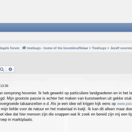
Regels forum
treehugs - home of the boomknuffelaar
Treehugs
Jezelf voorst
Search
Advanced search
 13:36
n oorsprong hovenier. Ik heb gewerkt op particuliere landgoederen en in het 
d. Mijn grootste passie is echter het maken van kunstwerken uit gekke stuk
overgroeide takaanzetten e.d. Als je een idee wil krijgen kijk eens op
www.pass
, mijn liefde voor de natuur en het materiaal in kwijt. Ik kan dit alleen maar 
t idee dat hier mensen zijn die snappen wat ik zoek en bereid zijn mij een t
oep in marktplaats.