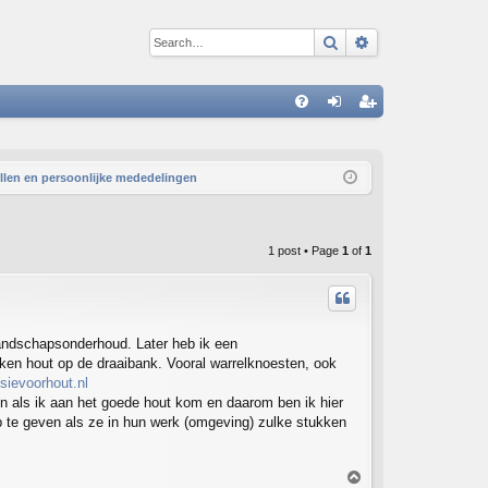
Search
Advanced sear
Q
FA
og
eg
Q
in
ist
ellen en persoonlijke mededelingen
er
1 post • Page
1
of
1
landschapsonderhoud. Later heb ik een
ken hout op de draaibank. Vooral warrelknoesten, ook
ievoorhout.nl
doen als ik aan het goede hout kom en daarom ben ik hier
ip te geven als ze in hun werk (omgeving) zulke stukken
T