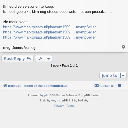
t
Ik heb diverse spullen te koop.
Is nooit gebruikt, klim nog steeds ouderwets met een prussik.......
zie marktplaats
https://www.marktplaats.nl/plaats/m1509 ... mympSeller
https://www.marktplaats.nl/plaats/m1509 ... mympSeller
https://www.marktplaats.nl/plaats/m1509 ... mympSeller
T
mvg Dennis Verheij
o
p
Post Reply
1 post • Page
1
of
1
Jump to
treehugs - home of the boomknuffelaar
Contact us
Powered by
phpBB
® Forum Software © phpBB Limited
Style by
Arty
- phpBB 3.3 by MrGaby
Privacy
|
Terms