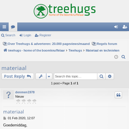
ui
Search
or
Login
Register
og
eg
ck
Over Treehugs & adverteren: 20.000 pageviews/maand
u
Regels forum
in
ist
treehugs - home of the boomknuffelaar
Treehugs
Materiaal en technieken
lin
m
er
S
ks
s
e
materiaal
a
Search
Advance
Post Reply
r
c
1 post • Page
1
of
1
h
denmen1978
Nieuw
materiaal
P
01 Feb 2020, 12:07
o
Goedemiddag,
s