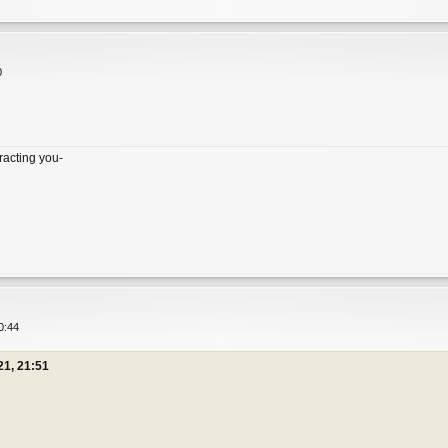
0
tracting you-
0:44
21, 21:51