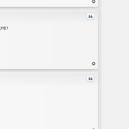
T
o
p
 KPB?
T
o
p