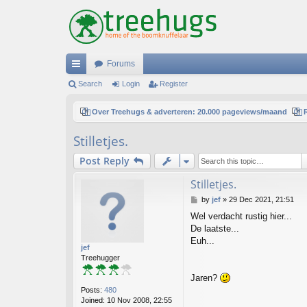
Forums
ui
Search
Login
Register
ck
Over Treehugs & adverteren: 20.000 pageviews/maand
lin
Stilletjes.
ks
Post Reply
Stilletjes.
P
by
jef
»
29 Dec 2021, 21:51
o
Wel verdacht rustig hier...
s
De laatste...
t
Euh...
jef
Treehugger
Jaren?
Posts:
480
Joined:
10 Nov 2008, 22:55