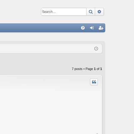
Search
Advanced sear
Q
FA
og
eg
Q
in
ist
er
7 posts • Page
1
of
1