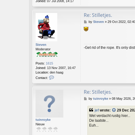
Joined:
07 Jul 2008, 14:17
Re: Stilletjes.
P
by
Steven
»
29 Oct 2022, 02:4
o
s
t
Steven
-Get rid of the rope. It's only dis
Moderator
Posts:
1615
Joined:
13 Nov 2007, 16:47
Location:
den haag
C
Contact:
o
n
t
Re: Stilletjes.
a
P
by
tuinroyke
»
08 May 2026, 2
c
o
t
s
S
jef
wrote:
29 Dec 20
t
t
Wel verdacht rustig hier...
e
tuinroyke
De laatste...
v
Nieuw
Euh...
e
n