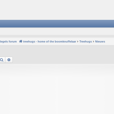
Regels forum
treehugs - home of the boomknuffelaar
Treehugs
Nieuws
Search
Advanced search