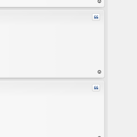
T
o
p
T
o
p