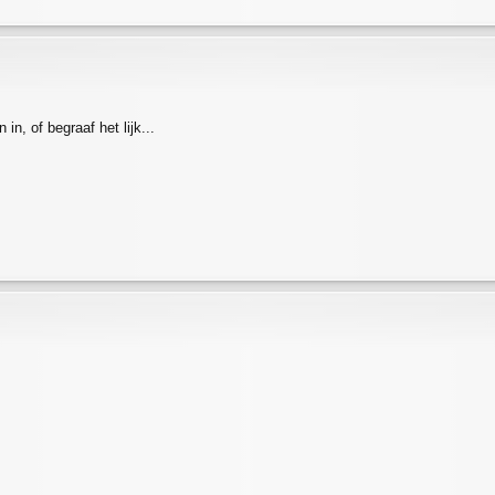
in, of begraaf het lijk...