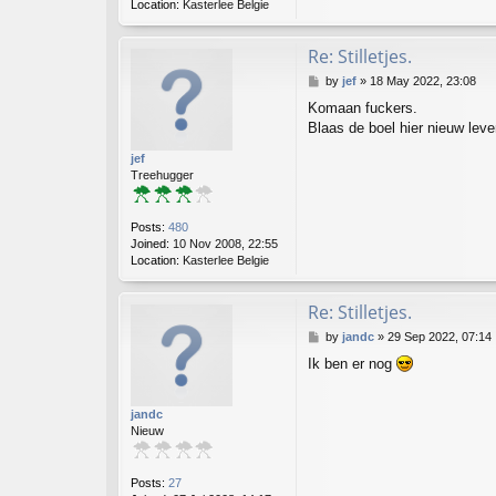
Location:
Kasterlee Belgie
Re: Stilletjes.
P
by
jef
»
18 May 2022, 23:08
o
Komaan fuckers.
s
Blaas de boel hier nieuw leven 
t
jef
Treehugger
Posts:
480
Joined:
10 Nov 2008, 22:55
Location:
Kasterlee Belgie
Re: Stilletjes.
P
by
jandc
»
29 Sep 2022, 07:14
o
Ik ben er nog
s
t
jandc
Nieuw
Posts:
27