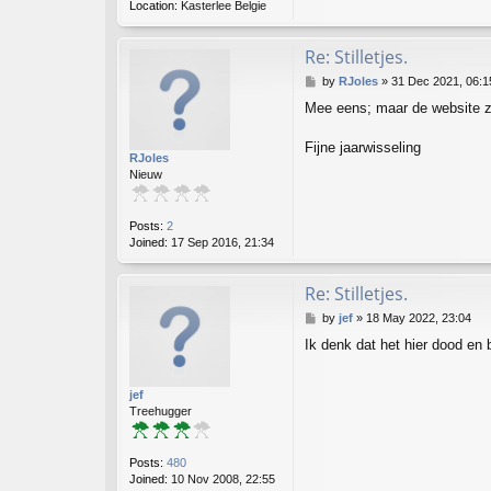
Location:
Kasterlee Belgie
Re: Stilletjes.
P
by
RJoles
»
31 Dec 2021, 06:1
o
Mee eens; maar de website z
s
t
Fijne jaarwisseling
RJoles
Nieuw
Posts:
2
Joined:
17 Sep 2016, 21:34
Re: Stilletjes.
P
by
jef
»
18 May 2022, 23:04
o
Ik denk dat het hier dood en b
s
t
jef
Treehugger
Posts:
480
Joined:
10 Nov 2008, 22:55