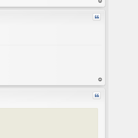
T
o
p
T
o
p