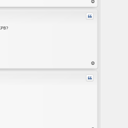
T
o
p
 KPB?
T
o
p