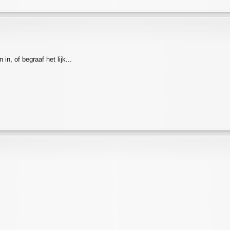
in, of begraaf het lijk...