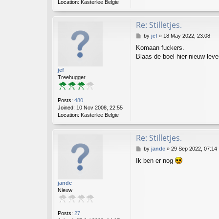
Location:
Kasterlee Belgie
Re: Stilletjes.
P
by
jef
»
18 May 2022, 23:08
o
Komaan fuckers.
s
Blaas de boel hier nieuw leven 
t
jef
Treehugger
Posts:
480
Joined:
10 Nov 2008, 22:55
Location:
Kasterlee Belgie
Re: Stilletjes.
P
by
jandc
»
29 Sep 2022, 07:14
o
Ik ben er nog
s
t
jandc
Nieuw
Posts:
27