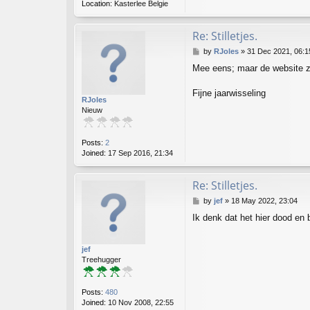
Location:
Kasterlee Belgie
Re: Stilletjes.
P
by
RJoles
»
31 Dec 2021, 06:1
o
Mee eens; maar de website z
s
t
Fijne jaarwisseling
RJoles
Nieuw
Posts:
2
Joined:
17 Sep 2016, 21:34
Re: Stilletjes.
P
by
jef
»
18 May 2022, 23:04
o
Ik denk dat het hier dood en b
s
t
jef
Treehugger
Posts:
480
Joined:
10 Nov 2008, 22:55