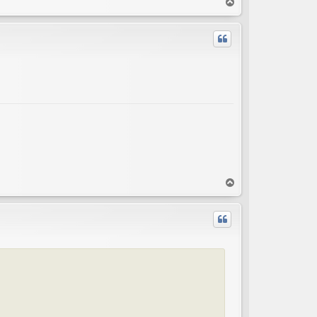
T
o
p
T
o
p