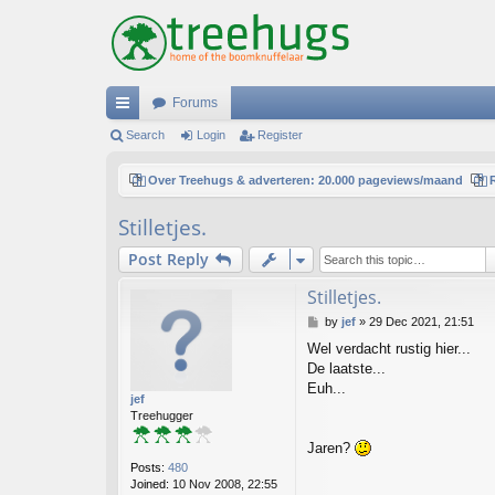
Forums
ui
Search
Login
Register
ck
Over Treehugs & adverteren: 20.000 pageviews/maand
lin
Stilletjes.
ks
Post Reply
Stilletjes.
P
by
jef
»
29 Dec 2021, 21:51
o
Wel verdacht rustig hier...
s
De laatste...
t
Euh...
jef
Treehugger
Jaren?
Posts:
480
Joined:
10 Nov 2008, 22:55