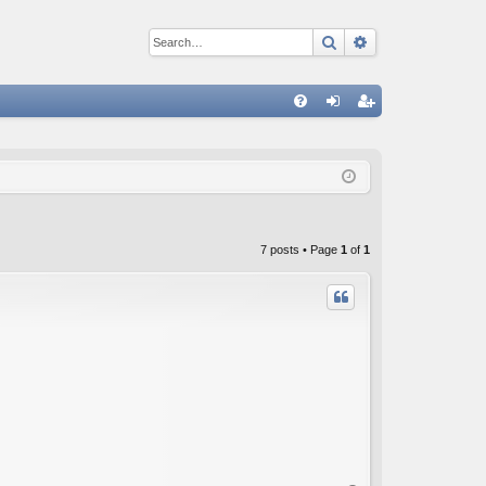
Search
Advanced sear
Q
FA
og
eg
Q
in
ist
er
7 posts • Page
1
of
1