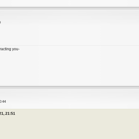
0
tracting you-
0:44
21, 21:51