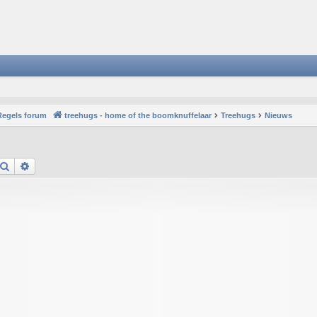
Regels forum
treehugs - home of the boomknuffelaar
Treehugs
Nieuws
Search
Advanced search