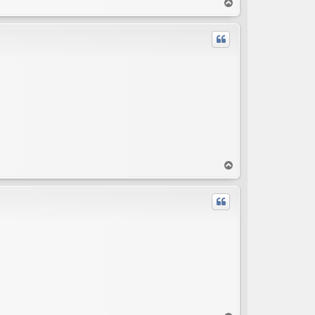
T
o
p
T
o
p