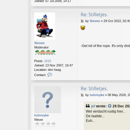
Joined:
07 Jul 2008, 14:17
Re: Stilletjes.
P
by
Steven
»
29 Oct 2022, 02:4
o
s
t
Steven
-Get rid of the rope. It's only dis
Moderator
Posts:
1615
Joined:
13 Nov 2007, 16:47
Location:
den haag
C
Contact:
o
n
t
Re: Stilletjes.
a
P
by
tuinroyke
»
08 May 2026, 2
c
o
t
s
S
jef
wrote:
29 Dec 20
t
t
Wel verdacht rustig hier...
e
tuinroyke
De laatste...
v
Nieuw
Euh...
e
n