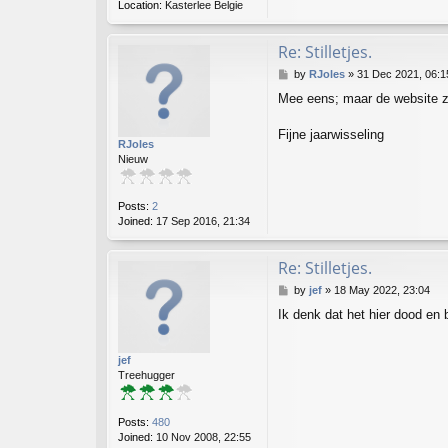
Location:
Kasterlee Belgie
Re: Stilletjes.
P
by
RJoles
»
31 Dec 2021, 06:1
o
Mee eens; maar de website z
s
t
Fijne jaarwisseling
RJoles
Nieuw
Posts:
2
Joined:
17 Sep 2016, 21:34
Re: Stilletjes.
P
by
jef
»
18 May 2022, 23:04
o
Ik denk dat het hier dood en b
s
t
jef
Treehugger
Posts:
480
Joined:
10 Nov 2008, 22:55