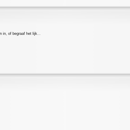
in, of begraaf het lijk...