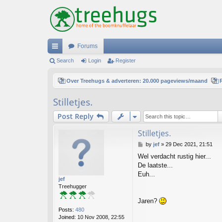
Forums
ui
Search
Login
Register
ck
Over Treehugs & adverteren: 20.000 pageviews/maand
lin
Stilletjes.
ks
Post Reply
Stilletjes.
P
by
jef
»
29 Dec 2021, 21:51
o
Wel verdacht rustig hier...
s
De laatste...
t
Euh...
jef
Treehugger
Jaren?
Posts:
480
Joined:
10 Nov 2008, 22:55