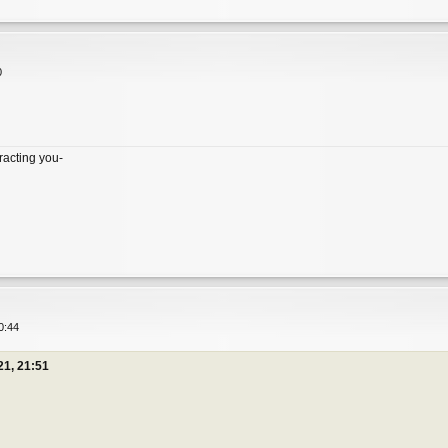
0
tracting you-
0:44
21, 21:51