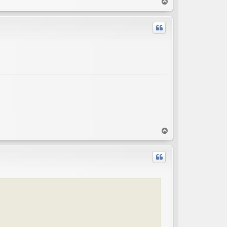
T
o
p
T
o
p