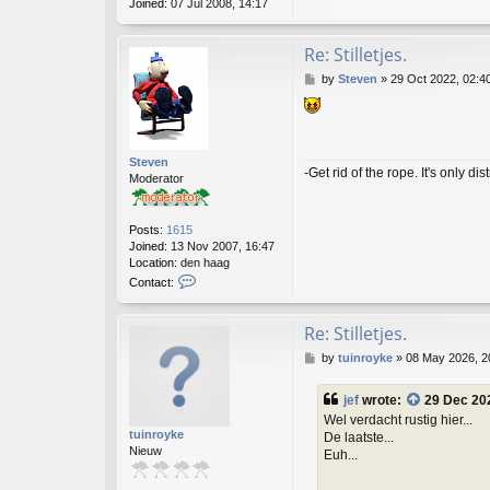
Joined:
07 Jul 2008, 14:17
Re: Stilletjes.
P
by
Steven
»
29 Oct 2022, 02:4
o
s
t
Steven
-Get rid of the rope. It's only dis
Moderator
Posts:
1615
Joined:
13 Nov 2007, 16:47
Location:
den haag
C
Contact:
o
n
t
Re: Stilletjes.
a
P
by
tuinroyke
»
08 May 2026, 2
c
o
t
s
S
jef
wrote:
29 Dec 20
t
t
Wel verdacht rustig hier...
e
tuinroyke
De laatste...
v
Nieuw
Euh...
e
n