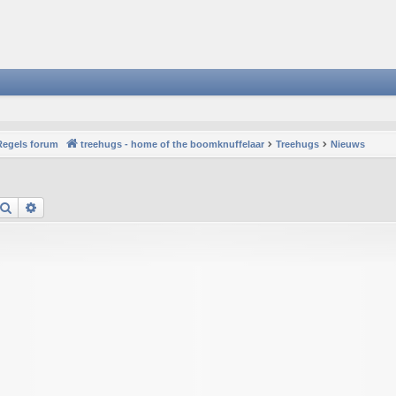
Regels forum
treehugs - home of the boomknuffelaar
Treehugs
Nieuws
Search
Advanced search