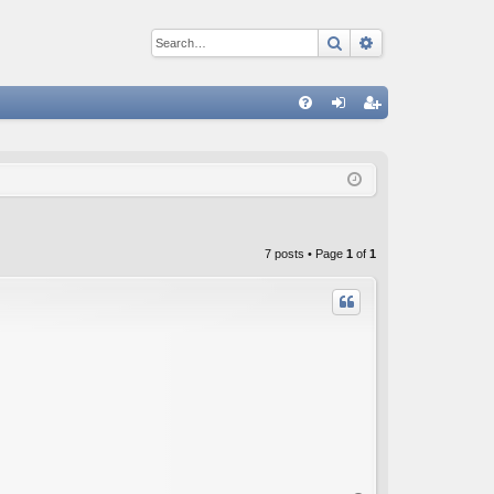
Search
Advanced sear
Q
FA
og
eg
Q
in
ist
er
7 posts • Page
1
of
1