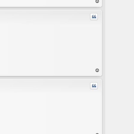
T
o
p
T
o
p