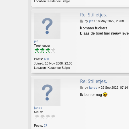
Location:
Kasterlee Belgie
Re: Stilletjes.
P
by
jef
»
18 May 2022, 23:08
o
Komaan fuckers.
s
Blaas de boel hier nieuw leven 
t
jef
Treehugger
Posts:
480
Joined:
10 Nov 2008, 22:55
Location:
Kasterlee Belgie
Re: Stilletjes.
P
by
jandc
»
29 Sep 2022, 07:14
o
Ik ben er nog
s
t
jandc
Nieuw
Posts:
27