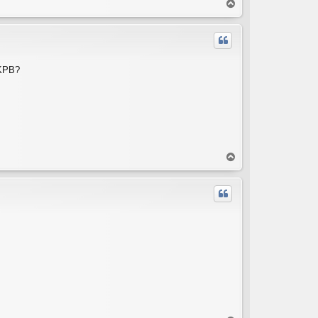
T
o
p
 KPB?
T
o
p