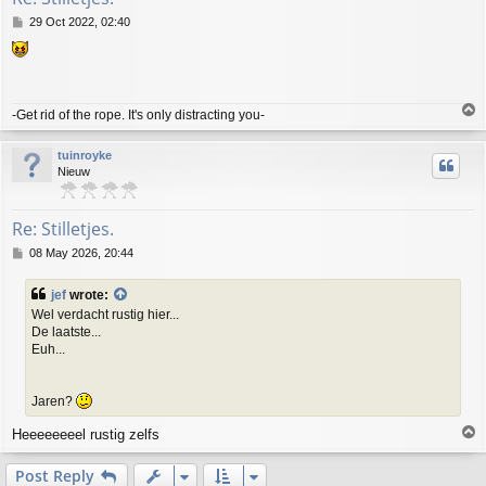
P
29 Oct 2022, 02:40
o
s
t
T
-Get rid of the rope. It's only distracting you-
o
p
tuinroyke
Nieuw
Re: Stilletjes.
P
08 May 2026, 20:44
o
s
jef
wrote:
t
Wel verdacht rustig hier...
De laatste...
Euh...
Jaren?
T
Heeeeeeeel rustig zelfs
o
p
Post Reply