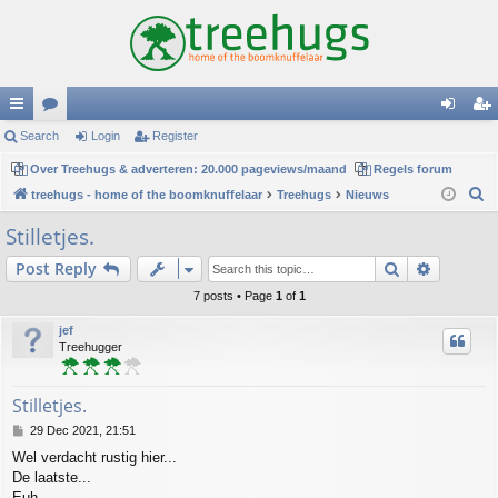
ui
Search
or
Login
Register
og
eg
ck
Over Treehugs & adverteren: 20.000 pageviews/maand
u
Regels forum
in
ist
S
treehugs - home of the boomknuffelaar
Treehugs
Nieuws
lin
m
er
e
Stilletjes.
ks
s
a
Search
Advance
Post Reply
r
c
7 posts • Page
1
of
1
h
jef
Treehugger
Stilletjes.
P
29 Dec 2021, 21:51
o
Wel verdacht rustig hier...
s
De laatste...
t
Euh...