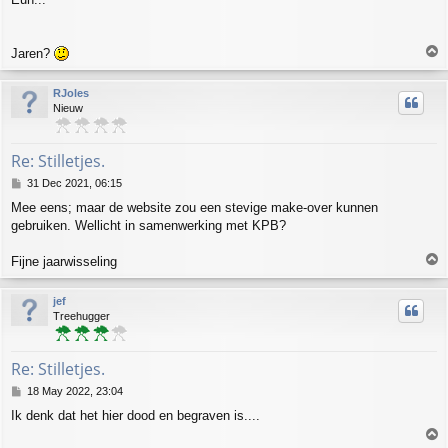
T
Jaren?
o
p
RJoles
Nieuw
Re: Stilletjes.
P
31 Dec 2021, 06:15
o
Mee eens; maar de website zou een stevige make-over kunnen
s
gebruiken. Wellicht in samenwerking met KPB?
t
T
Fijne jaarwisseling
o
p
jef
Treehugger
Re: Stilletjes.
P
18 May 2022, 23:04
o
Ik denk dat het hier dood en begraven is....
s
T
t