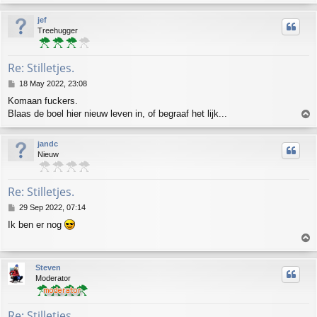
o
p
jef
Treehugger
Re: Stilletjes.
P
18 May 2022, 23:08
o
Komaan fuckers.
s
Blaas de boel hier nieuw leven in, of begraaf het lijk...
T
t
o
p
jandc
Nieuw
Re: Stilletjes.
P
29 Sep 2022, 07:14
o
Ik ben er nog
s
T
t
o
p
Steven
Moderator
Re: Stilletjes.