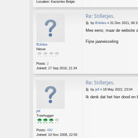
Location:
Kasterlee Belgie
Re: Stilletjes.
P
by
RJoles
»
31 Dec 2021, 06:1
o
Mee eens; maar de website z
s
t
Fijne jaarwisseling
RJoles
Nieuw
Posts:
2
Joined:
17 Sep 2016, 21:34
Re: Stilletjes.
P
by
jef
»
18 May 2022, 23:04
o
Ik denk dat het hier dood en b
s
t
jef
Treehugger
Posts:
480
Joined:
10 Nov 2008, 22:55