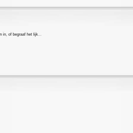
in, of begraaf het lijk...