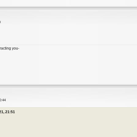
0
tracting you-
0:44
21, 21:51