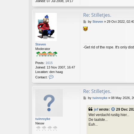
Joined:
07 Jul 2008, 14:17
Re: Stilletjes.
P
by
Steven
»
29 Oct 2022, 02:4
o
s
t
Steven
-Get rid of the rope. It's only dis
Moderator
Posts:
1615
Joined:
13 Nov 2007, 16:47
Location:
den haag
C
Contact:
o
n
t
Re: Stilletjes.
a
P
by
tuinroyke
»
08 May 2026, 2
c
o
t
s
S
jef
wrote:
29 Dec 20
t
t
Wel verdacht rustig hier...
e
tuinroyke
De laatste...
v
Nieuw
Euh...
e
n