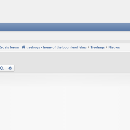
Regels forum
treehugs - home of the boomknuffelaar
Treehugs
Nieuws
Search
Advanced search