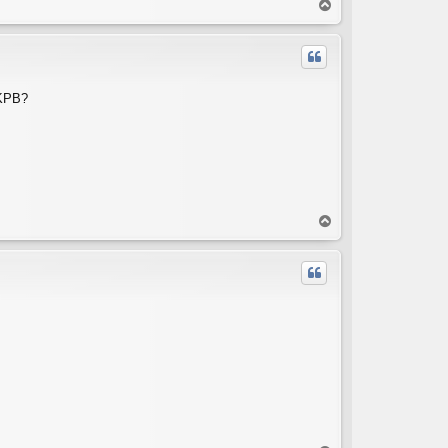
T
o
p
 KPB?
T
o
p