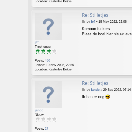
Location:
Kasterlee Belgie
Re: Stilletjes.
P
by
jef
»
18 May 2022, 23:08
o
Komaan fuckers.
s
Blaas de boel hier nieuw leven 
t
jef
Treehugger
Posts:
480
Joined:
10 Nov 2008, 22:55
Location:
Kasterlee Belgie
Re: Stilletjes.
P
by
jandc
»
29 Sep 2022, 07:14
o
Ik ben er nog
s
t
jandc
Nieuw
Posts:
27