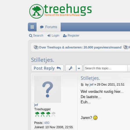
Forums
ui
Search
Login
Register
ck
Over Treehugs & adverteren: 20.000 pageviews/maand
lin
Stilletjes.
ks
Post Reply
Stilletjes.
P
by
jef
»
29 Dec 2021, 21:51
o
Wel verdacht rustig hier...
s
De laatste...
t
Euh...
jef
Treehugger
Jaren?
Posts:
480
Joined:
10 Nov 2008, 22:55