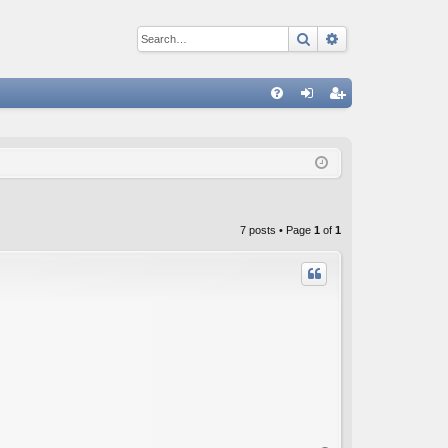
Search
Advanced sear
Q
FA
og
eg
Q
in
ist
er
7 posts • Page
1
of
1