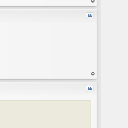
T
o
p
T
o
p