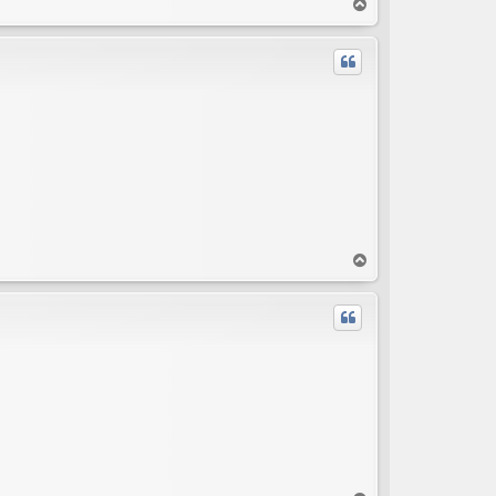
T
o
p
T
o
p