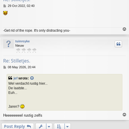
P
29 Oct 2022, 02:40
o
s
t
T
-Get rid of the rope. It's only distracting you-
o
p
tuinroyke
Nieuw
Re: Stilletjes.
P
08 May 2026, 20:44
o
s
jef
wrote:
t
Wel verdacht rustig hier...
De laatste...
Euh...
Jaren?
T
Heeeeeeeel rustig zelfs
o
p
Post Reply