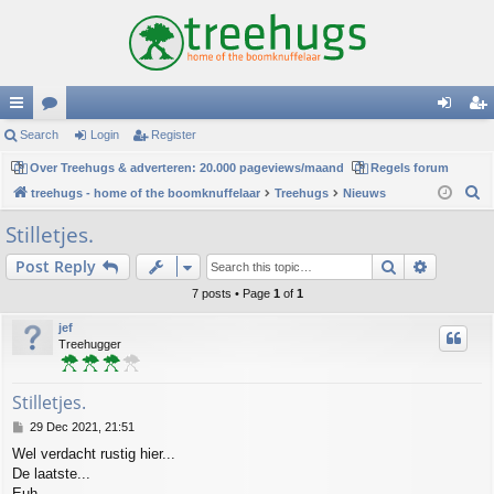
ui
Search
or
Login
Register
og
eg
ck
Over Treehugs & adverteren: 20.000 pageviews/maand
u
Regels forum
in
ist
S
treehugs - home of the boomknuffelaar
Treehugs
Nieuws
lin
m
er
e
Stilletjes.
ks
s
a
Search
Advance
Post Reply
r
c
7 posts • Page
1
of
1
h
jef
Treehugger
Stilletjes.
P
29 Dec 2021, 21:51
o
Wel verdacht rustig hier...
s
De laatste...
t
Euh...