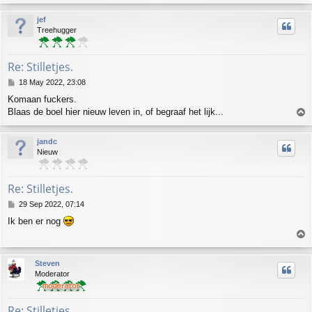
o
p
jef
Treehugger
Re: Stilletjes.
P
18 May 2022, 23:08
o
Komaan fuckers.
s
Blaas de boel hier nieuw leven in, of begraaf het lijk...
T
t
o
p
jandc
Nieuw
Re: Stilletjes.
P
29 Sep 2022, 07:14
o
Ik ben er nog
s
T
t
o
p
Steven
Moderator
Re: Stilletjes.