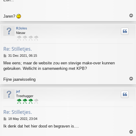
T
Jaren?
o
p
RJoles
Nieuw
Re: Stilletjes.
P
31 Dec 2021, 06:15
o
Mee eens; maar de website zou een stevige make-over kunnen
s
gebruiken. Wellicht in samenwerking met KPB?
t
T
Fijne jaarwisseling
o
p
jef
Treehugger
Re: Stilletjes.
P
18 May 2022, 23:04
o
Ik denk dat het hier dood en begraven is....
s
T
t