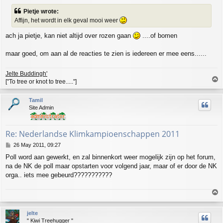
s
Pietje wrote:
t
Affijn, het wordt in elk geval mooi weer
ach ja pietje, kan niet altijd over rozen gaan
....of bomen
maar goed, om aan al de reacties te zien is iedereen er mee eens......
Jelte Buddingh'
T
["To tree or knot to tree....."]
o
p
Tamil
Site Admin
Re: Nederlandse Klimkampioenschappen 2011
P
26 May 2011, 09:27
o
Poll word aan gewerkt, en zal binnenkort weer mogelijk zijn op het forum,
s
na de NK de poll maar opstarten voor volgend jaar, maar of er door de NK
t
orga.. iets mee gebeurd???????????
T
o
p
jelte
" Kiwi Treehugger "