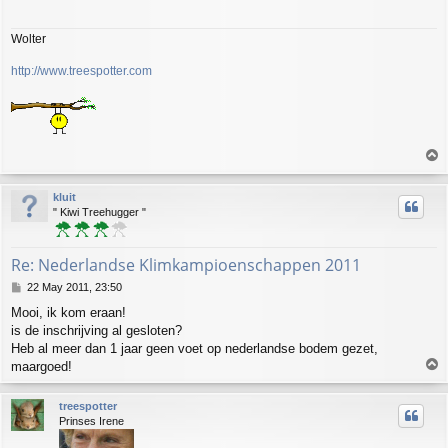
Wolter
http://www.treespotter.com
T
o
p
kluit
" Kiwi Treehugger "
Re: Nederlandse Klimkampioenschappen 2011
P
22 May 2011, 23:50
o
Mooi, ik kom eraan!
s
is de inschrijving al gesloten?
t
Heb al meer dan 1 jaar geen voet op nederlandse bodem gezet,
T
maargoed!
o
p
treespotter
Prinses Irene