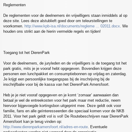
Reglementen
De reglementen voor de deelnemers én vrijwilligers staan inmiddels al op
deze site. Lees deze alstublieft goed door om teleurstellingen te
voorkomen.
http://www.kpb-isa.nl/documents/regleme ... 02011.docx
. We
houden ons strikt aan de hierin vermelde regels en tijden!
Toegang tot het DierenPark
Voor de deelnemers, de juryleden en de vrijwilligers is de toegang tot het
park gratis, mits je je vooraf hebt opgegeven. Bovendien krijgen deze
personen een lunchpakket en consumptiebonnen op vrijdag en zaterdag.
Je krijgt een persoonlijke toegangspas bij de inschrijving bij de
inschrijfbalie voor bij de kassa van het DierenPark Amersfoort.
Heb je je niet vooraf opgegeven en je komt ‘zomaar’ aanwaaien dan
betaal je wel de entreekosten voor het park maar met reductie, neem
hiervoor bijgevoegde kortingsbon uitgeprint mee. Deze geldt ook voor
familie, fans en alle geïnteresseerden die speciaal komen voor de NKB
2011. Voor het park geldt vol is vol! De Routebeschrijven naar DierenPark
Amersfoort kan je terug vinden op:
http://www.dierenparkamersfoort.nl/adres-en-route
. Eventuele