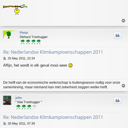
T
o
p
Pietje
Diehard Treehugger
Re: Nederlandse Klimkampioenschappen 2011
P
25 May 2011, 22:34
o
Affijn, het wordt in elk geval mooi weer
s
t
De helft van de economische wetenschap is buitengewoon nuttig voor onze
T
samenleving, maar niemand kan met zekerheid zeggen welke helft.
o
p
jelte
" Kiwi Treehugger "
Re: Nederlandse Klimkampioenschappen 2011
P
26 May 2011, 07:39
o