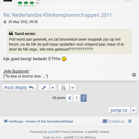
Re: Nederlandse Klimkampioenschappen 2011
P
26 May 2011, 09:35
o
s
Tamil wrote:
t
Poll word aan gewerkt, en zal binnenkort weer mogelijk zijn op het
forum, na de NK de poll maar opstarten voor volgend jaar, maar of er
door de NK orga.. iets mee gebeurd???????????
kijk goed bezig! bedankt ETH'er
Jelte Buddingh'
T
["To tree or knot to tree....."]
o
p
Post Reply
1
Previous
2
43 posts
Jump to
treehugs - home of the boomknuffelaar
Contact us
Powered by
phpBB
® Forum Software © phpBB Limited
Style by
Arty
- phpBB 3.3 by MrGaby