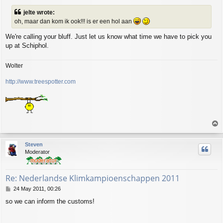
s
jelte wrote:
t
oh, maar dan kom ik ook!!! is er een hol aan
We're calling your bluff. Just let us know what time we have to pick you
up at Schiphol.
Wolter
http://www.treespotter.com
T
o
p
Steven
Moderator
Re: Nederlandse Klimkampioenschappen 2011
P
24 May 2011, 00:26
o
so we can inform the customs!
s
t