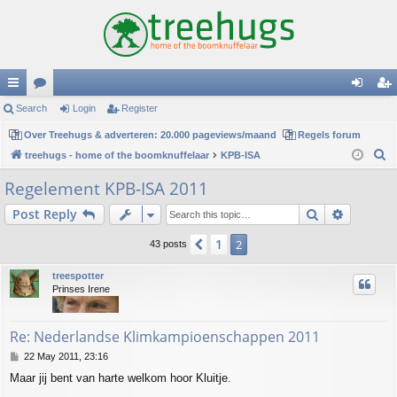
ui
Search
or
Login
Register
og
eg
ck
Over Treehugs & adverteren: 20.000 pageviews/maand
u
Regels forum
in
ist
S
treehugs - home of the boomknuffelaar
KPB-ISA
lin
m
er
e
Regelement KPB-ISA 2011
ks
s
a
Search
Advance
Post Reply
r
c
1
Previous
2
43 posts
h
treespotter
Prinses Irene
Re: Nederlandse Klimkampioenschappen 2011
P
22 May 2011, 23:16
o
Maar jij bent van harte welkom hoor Kluitje.
s
t