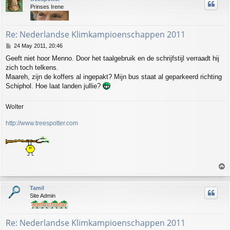
Prinses Irene
Re: Nederlandse Klimkampioenschappen 2011
P
24 May 2011, 20:46
o
Geeft niet hoor Menno. Door het taalgebruik en de schrijfstijl verraadt hij
s
zich toch telkens.
t
Maareh, zijn de koffers al ingepakt? Mijn bus staat al geparkeerd richting
Schiphol. Hoe laat landen jullie?
Wolter
http://www.treespotter.com
T
o
p
Tamil
Site Admin
Re: Nederlandse Klimkampioenschappen 2011