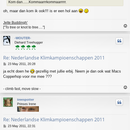
Kom dan.......Kommaarrrkommaarrrrr.
oh, maar dan kom ik ook!!! is er een hol aan
Jelte Buddingh'
T
["To tree or knot to tree....."]
o
p
-WOUTER-
Diehard Treehugger
Re: Nederlandse Klimkampioenschappen 2011
P
23 May 2011, 20:28
o
ja echt doen he
gezellig met jullie erbij. Neem je dan ook wat Macs
s
Copperhop voor me mee ???
t
T
- climb fast, move slow -
o
p
treespotter
Prinses Irene
Re: Nederlandse Klimkampioenschappen 2011
P
23 May 2011, 22:31
o