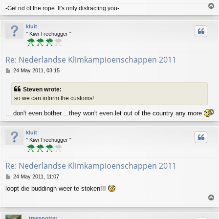
T
-Get rid of the rope. It's only distracting you-
o
p
kluit
" Kiwi Treehugger "
Re: Nederlandse Klimkampioenschappen 2011
P
24 May 2011, 03:15
o
s
Steven wrote:
t
so we can inform the customs!
T
....don't even bother....they won't even let out of the country any more
o
p
kluit
" Kiwi Treehugger "
Re: Nederlandse Klimkampioenschappen 2011
P
24 May 2011, 11:07
o
loopt die buddingh weer te stoken!!!
s
T
t
o
p
treespotter