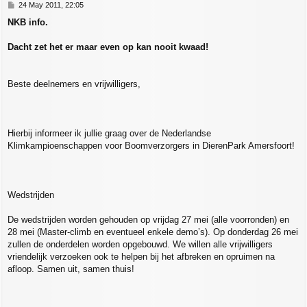
P
24 May 2011, 22:05
o
NKB info.
s
t
Dacht zet het er maar even op kan nooit kwaad!
Beste deelnemers en vrijwilligers,
Hierbij informeer ik jullie graag over de Nederlandse
Klimkampioenschappen voor Boomverzorgers in DierenPark Amersfoort!
Wedstrijden
De wedstrijden worden gehouden op vrijdag 27 mei (alle voorronden) en
28 mei (Master-climb en eventueel enkele demo’s). Op donderdag 26 mei
zullen de onderdelen worden opgebouwd. We willen alle vrijwilligers
vriendelijk verzoeken ook te helpen bij het afbreken en opruimen na
afloop. Samen uit, samen thuis!