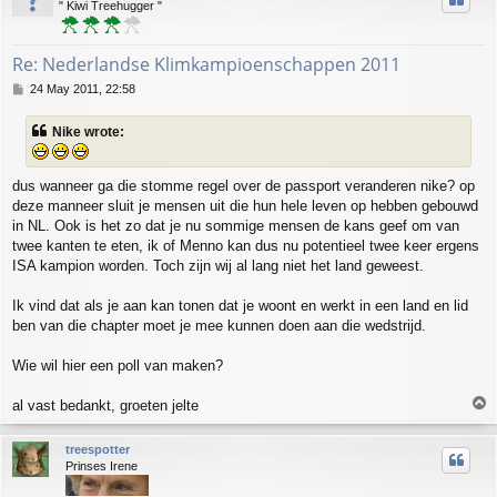
" Kiwi Treehugger "
Re: Nederlandse Klimkampioenschappen 2011
P
24 May 2011, 22:58
o
s
Nike wrote:
t
dus wanneer ga die stomme regel over de passport veranderen nike? op
deze manneer sluit je mensen uit die hun hele leven op hebben gebouwd
in NL. Ook is het zo dat je nu sommige mensen de kans geef om van
twee kanten te eten, ik of Menno kan dus nu potentieel twee keer ergens
ISA kampion worden. Toch zijn wij al lang niet het land geweest.
Ik vind dat als je aan kan tonen dat je woont en werkt in een land en lid
ben van die chapter moet je mee kunnen doen aan die wedstrijd.
Wie wil hier een poll van maken?
T
al vast bedankt, groeten jelte
o
p
treespotter
Prinses Irene