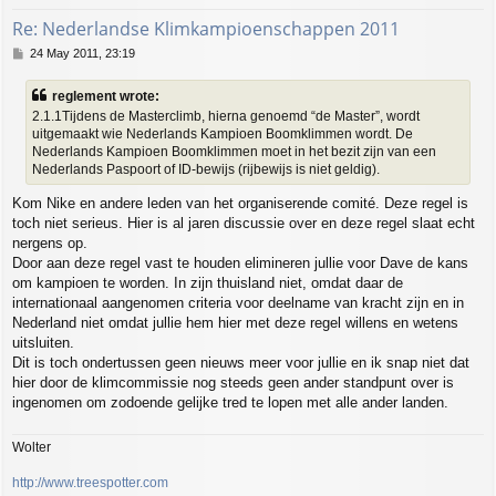
Re: Nederlandse Klimkampioenschappen 2011
P
24 May 2011, 23:19
o
s
reglement wrote:
t
2.1.1Tijdens de Masterclimb, hierna genoemd “de Master”, wordt
uitgemaakt wie Nederlands Kampioen Boomklimmen wordt. De
Nederlands Kampioen Boomklimmen moet in het bezit zijn van een
Nederlands Paspoort of ID-bewijs (rijbewijs is niet geldig).
Kom Nike en andere leden van het organiserende comité. Deze regel is
toch niet serieus. Hier is al jaren discussie over en deze regel slaat echt
nergens op.
Door aan deze regel vast te houden elimineren jullie voor Dave de kans
om kampioen te worden. In zijn thuisland niet, omdat daar de
internationaal aangenomen criteria voor deelname van kracht zijn en in
Nederland niet omdat jullie hem hier met deze regel willens en wetens
uitsluiten.
Dit is toch ondertussen geen nieuws meer voor jullie en ik snap niet dat
hier door de klimcommissie nog steeds geen ander standpunt over is
ingenomen om zodoende gelijke tred te lopen met alle ander landen.
Wolter
http://www.treespotter.com