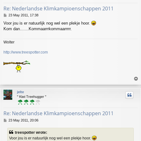
Re: Nederlandse Klimkampioenschappen 2011
P
23 May 2011, 17:38
o
Voor jou is er natuurlijk nog wel een plekje hoor.
s
Kom dan.......Kommaarrrkommaarrrrr.
t
Wolter
http://www.treespotter.com
T
o
p
jelte
" Kiwi Treehugger "
Re: Nederlandse Klimkampioenschappen 2011
P
23 May 2011, 20:06
o
s
treespotter wrote:
t
Voor jou is er natuurlijk nog wel een plekje hoor.