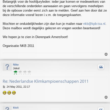
Belangrijk voor de hoofdjuryleden: ieder jaar komen er medewerkers van
de verschillende onderdelen aanwaaien en gaan vervolgens meehelpen
bij de opbouw zonder eerst zich aan te melden. Geef aan hen door dat ze
deze informatie vooraf lezen i.v.m. de toegangskaarten.
Mochten er onduidelijkheden zijn dan kun je mailen naar
nkb@kpb-isa.nl
.
Deze mailbox wordt dagelijks gelezen en vragen worden beantwoord!
We hopen je te zien in Dierenpark Amersfoort!
Organisatie NKB 2011
T
o
p
Nike
Jekel
Re: Nederlandse Klimkampioenschappen 2011
P
24 May 2011, 22:17
o
s
T
t
o
p
kluit