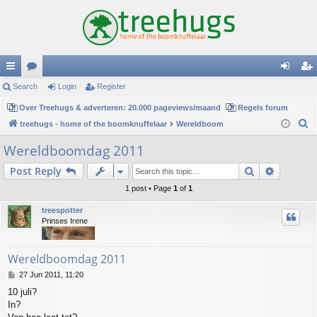
ui
Search
or
Login
Register
og
eg
ck
Over Treehugs & adverteren: 20.000 pageviews/maand
u
Regels forum
in
ist
S
treehugs - home of the boomknuffelaar
Wereldboom
lin
m
er
e
Wereldboomdag 2011
ks
s
a
Search
Advance
Post Reply
r
c
1 post • Page
1
of
1
h
treespotter
Prinses Irene
Wereldboomdag 2011
P
27 Jun 2011, 11:20
o
10 juli?
s
In?
t