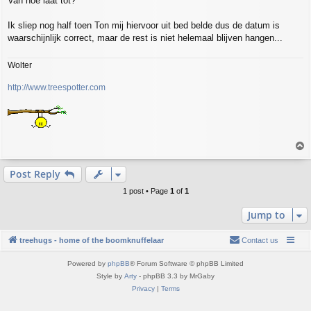
Van hoe laat tot?
Ik sliep nog half toen Ton mij hiervoor uit bed belde dus de datum is
waarschijnlijk correct, maar de rest is niet helemaal blijven hangen...
Wolter
http://www.treespotter.com
T
o
p
Post Reply
1 post • Page
1
of
1
Jump to
treehugs - home of the boomknuffelaar
Contact us
Powered by
phpBB
® Forum Software © phpBB Limited
Style by
Arty
- phpBB 3.3 by MrGaby
Privacy
|
Terms