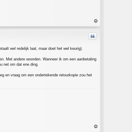
T
o
p
taalt wel redelijk laat, maar doet het wel keurig).
talen. Met andere woorden. Wanneer ik om een aanbetaling
ou net om dat ene ding.
jvoeg en vraag om een ondertekende retourkopie zou het
T
o