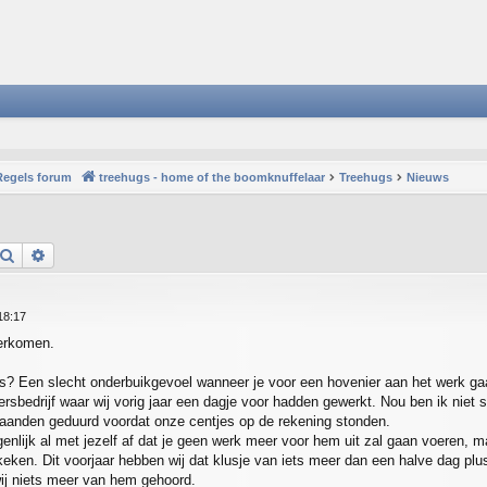
Regels forum
treehugs - home of the boomknuffelaar
Treehugs
Nieuws
Search
Advanced search
18:17
verkomen.
ns? Een slecht onderbuikgevoel wanneer je voor een hovenier aan het werk ga
ersbedrijf waar wij vorig jaar een dagje voor hadden gewerkt. Nou ben ik niet 
maanden geduurd voordat onze centjes op de rekening stonden.
enlijk al met jezelf af dat je geen werk meer voor hem uit zal gaan voeren
eken. Dit voorjaar hebben wij dat klusje van iets meer dan een halve dag pl
ij niets meer van hem gehoord.