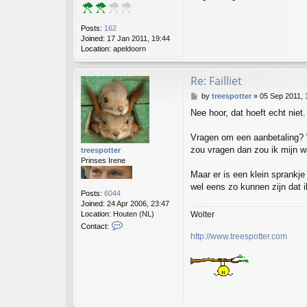
Posts:
162
Joined:
17 Jan 2011, 19:44
Location:
apeldoorn
Re: Failliet
P
by
treespotter
»
05 Sep 2011, 
o
Nee hoor, dat hoeft echt niet.
s
t
Vragen om een aanbetaling? W
zou vragen dan zou ik mijn wa
treespotter
Prinses Irene
Maar er is een klein sprankj
wel eens zo kunnen zijn dat i
Posts:
6044
Joined:
24 Apr 2006, 23:47
Wolter
Location:
Houten (NL)
C
Contact:
o
http://www.treespotter.com
n
t
a
c
t
t
r