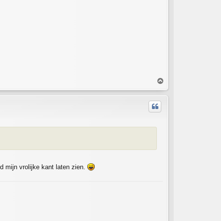
T
o
p
d mijn vrolijke kant laten zien.