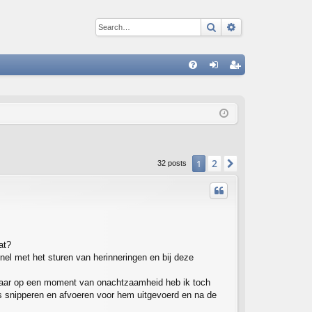
Search
Advanced sear
Q
FA
og
eg
Q
in
ist
er
2
1
Next
32 posts
at?
snel met het sturen van herinneringen en bij deze
, maar op een moment van onachtzaamheid heb ik toch
us snipperen en afvoeren voor hem uitgevoerd en na de