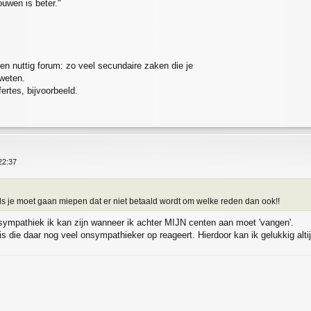
ouwen is beter."
en nuttig forum: zo veel secundaire zaken die je
 weten.
ertes, bijvoorbeeld.
22:37
ls je moet gaan miepen dat er niet betaald wordt om welke reden dan ook!!
ympathiek ik kan zijn wanneer ik achter MIJN centen aan moet 'vangen'.
is die daar nog veel onsympathieker op reageert. Hierdoor kan ik gelukkig altij