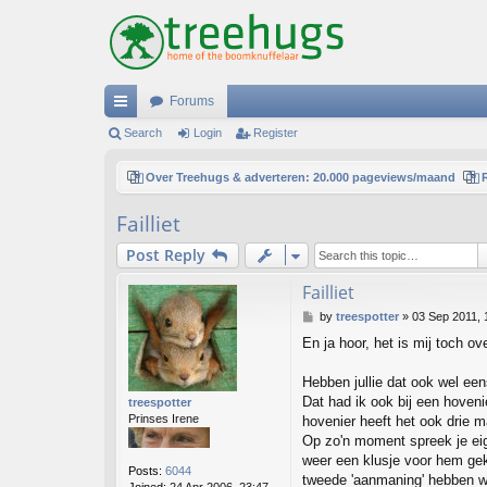
Forums
ui
Search
Login
Register
ck
Over Treehugs & adverteren: 20.000 pageviews/maand
lin
Failliet
ks
Post Reply
Failliet
P
by
treespotter
»
03 Sep 2011, 
o
En ja hoor, het is mij toch o
s
t
Hebben jullie dat ook wel ee
Dat had ik ook bij een hoveni
treespotter
Prinses Irene
hovenier heeft het ook drie 
Op zo'n moment spreek je eig
weer een klusje voor hem gek
Posts:
6044
tweede 'aanmaning' hebben w