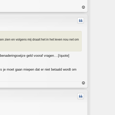
T
o
p
n zien en volgens mij draait het in het leven nou net om
naderingswijze geld vooraf vragen....[/quote]
s je moet gaan miepen dat er niet betaald wordt om
T
o
p