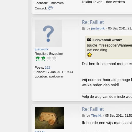
ik klim liever ... dan werken
Location:
Eindhoven
i
C
Contact:
l
o
n
t
Re: Failliet
a
P
by
justwork
»
05 Sep 2011, 21
c
o
t
s
d
ludovanmil wrote:
t
e
[quote="treespotterWanneer 
n
justwork
dat ene ding.
n
Reguliere Bezoeker
i
s
Dat ben ik helemaal met je e
Posts:
162
Joined:
17 Jan 2011, 19:44
Location:
apeldoorn
vrij normaal hoor als je hog
welke reden dan ook!!
Volg de weg van de minste weerst
Re: Failliet
P
by
Ties H.
»
05 Sep 2011, 21:5
o
Ik hoorde een wijs man laats
s
t