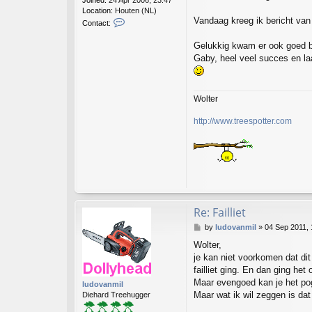
Joined:
24 Apr 2006, 23:47
Location:
Houten (NL)
Vandaag kreeg ik bericht van e
C
Contact:
o
n
Gelukkig kwam er ook goed b
t
Gaby, heel veel succes en laat
a
c
t
t
Wolter
r
e
http://www.treespotter.com
e
s
p
o
t
t
e
r
Re: Failliet
P
by
ludovanmil
»
04 Sep 2011, 
o
Wolter,
s
je kan niet voorkomen dat dit
t
failliet ging. En dan ging he
Maar evengoed kan je het po
ludovanmil
Maar wat ik wil zeggen is dat
Diehard Treehugger