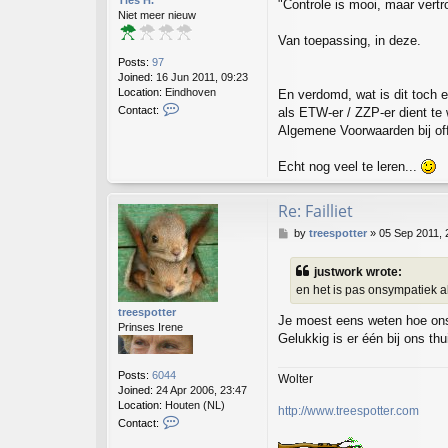
Ties H.
"Controle is mooi, maar vertr
Niet meer nieuw
Van toepassing, in deze.
Posts:
97
Joined:
16 Jun 2011, 09:23
Location:
Eindhoven
En verdomd, wat is dit toch e
C
Contact:
als ETW-er / ZZP-er dient te
o
Algemene Voorwaarden bij off
n
t
Echt nog veel te leren...
a
c
t
Re: Failliet
T
i
P
by
treespotter
»
05 Sep 2011, 
e
o
s
s
H
justwork wrote:
t
.
en het is pas onsympatiek a
treespotter
Je moest eens weten hoe ons
Prinses Irene
Gelukkig is er één bij ons thu
Posts:
6044
Wolter
Joined:
24 Apr 2006, 23:47
Location:
Houten (NL)
http://www.treespotter.com
C
Contact:
o