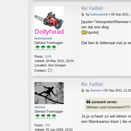
e
Re: Failliet
e
s
P
by
ludovanmil
»
05 Sep 2011, 
p
o
[quote="treespotterWanneer ik
o
s
t
om dat ene ding.
t
t
[/quote]
e
ludovanmil
r
Dat ben ik helemaal met je e
Diehard Treehugger
Posts:
1645
Joined:
28 May 2010, 20:04
Location:
Den Dungen
C
Contact:
o
n
t
Re: Failliet
a
P
by
dennis
»
05 Sep 2011, 21:0
c
o
t
s
l
justwork wrote:
t
u
dennis
Werken voor hoveniers!?!?! C
d
Diehard Treehugger
o
Ja je scheert ze wel lekker m
v
een Marokaanse klant ( die ov
a
Posts:
759
n
Joined:
26 Jan 2009, 19:51
m