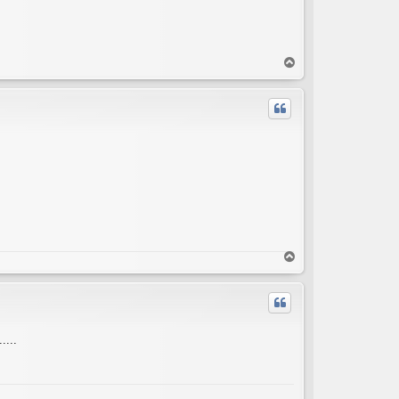
T
o
p
T
o
p
....