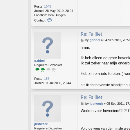
Posts:
1645
Joined:
28 May 2010, 20:04
Location:
Den Dungen
C
Contact:
o
n
t
Re: Failliet
a
P
by
gabbel
»
04 Sep 2011, 20:5
c
o
t
hmm.
s
l
t
u
Ik heb alleen de grote hoveni
d
gabbel
o
Ik zal zeker naar mijn onderbu
Reguliere Bezoeker
v
a
Heb zin om iets te eten:-) wee
n
Posts:
157
m
Joined:
11 Jul 2008, 20:44
i
als ik dat bovenste blaadje nou
l
Re: Failliet
P
by
justwork
»
05 Sep 2011, 17
o
Werken voor hoveniers!?!?! Co
s
t
justwork
Volg de weg van de minste weerst
Reguliere Bezoeker