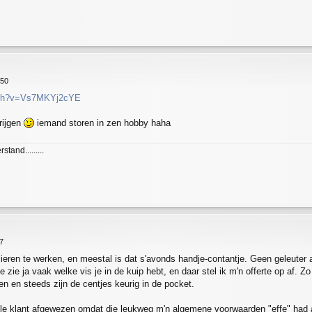
:50
atch?v=Vs7MKYj2cYE
rijgen
iemand storen in zen hobby haha
and.........
7
ulieren te werken, en meestal is dat s'avonds handje-contantje. Geen geleuter 
te zie ja vaak welke vis je in de kuip hebt, en daar stel ik m'n offerte op af. Z
en en steeds zijn de centjes keurig in de pocket.
ële klant afgewezen omdat die leukweg m'n algemene voorwaarden "effe" had 