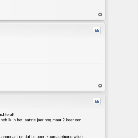
T
o
p
T
o
p
achteraf!
o heb ik in het laatste jaar nog maar 2 keer een
aangepast omdat hij geen kapmachtiging wilde