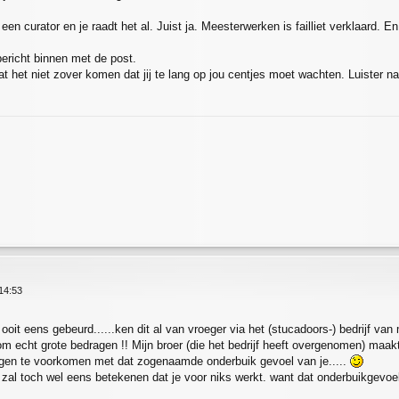
en curator en je raadt het al. Juist ja. Meesterwerken is failliet verklaard. E
ericht binnen met de post.
 het niet zover komen dat jij te lang op jou centjes moet wachten. Luister naar
14:53
 ooit eens gebeurd......ken dit al van vroeger via het (stucadoors-) bedrijf v
t om echt grote bedragen !! Mijn broer (die het bedrijf heeft overgenomen) maa
gen te voorkomen met dat zogenaamde onderbuik gevoel van je.....
 zal toch wel eens betekenen dat je voor niks werkt. want dat onderbuikgevoel i