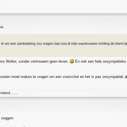
:45
ik om een aanbetaling zou vragen dan zou ik mijn wantrouwen richting de klant late
ens Wolter, zonder vertrouwen geen leven.
En ook een hele onsympatieke be
e kosten moet maken te vragen om een voorschot en het is pas onsympatiek al
and.........
1
t zeggen: