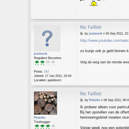
n
t
a
c
t
t
Re: Failliet
r
e
P
by
justwork
»
05 Sep 2011, 22
e
o
s
http://www.youtube.com/w
s
p
t
o
zo kunje ook je geld binnen k
t
justwork
t
Reguliere Bezoeker
e
Volg de weg van de minste weerst
r
Posts:
162
Joined:
17 Jan 2011, 19:44
Location:
apeldoorn
Re: Failliet
P
by
Peterke
»
06 Sep 2011, 00:4
o
Ik probeer alleen voor partic
s
Bij het opstellen van de offer
t
herinneringsbrief moeten stur
Peterke
Treehugger
Vorige week nog een potenti