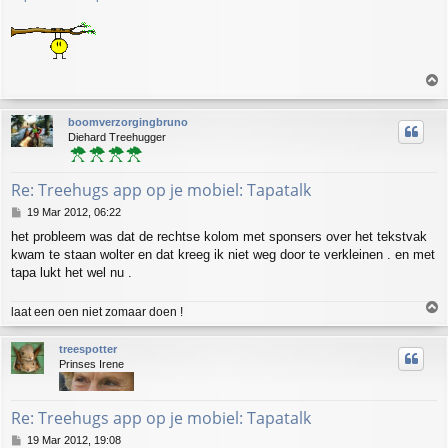
T
o
p
boomverzorgingbruno
Diehard Treehugger
Re: Treehugs app op je mobiel: Tapatalk
P
19 Mar 2012, 06:22
o
het probleem was dat de rechtse kolom met sponsers over het tekstvak
s
kwam te staan wolter en dat kreeg ik niet weg door te verkleinen . en met
t
tapa lukt het wel nu .
T
laat een oen niet zomaar doen !
o
p
treespotter
Prinses Irene
Re: Treehugs app op je mobiel: Tapatalk
P
19 Mar 2012, 19:08