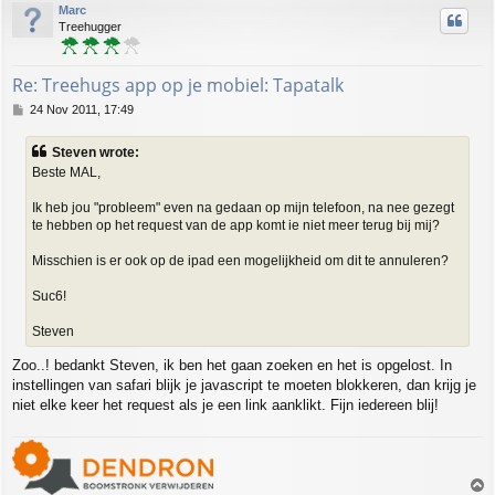
Marc
Treehugger
Re: Treehugs app op je mobiel: Tapatalk
P
24 Nov 2011, 17:49
o
s
Steven wrote:
t
Beste MAL,
Ik heb jou "probleem" even na gedaan op mijn telefoon, na nee gezegt
te hebben op het request van de app komt ie niet meer terug bij mij?
Misschien is er ook op de ipad een mogelijkheid om dit te annuleren?
Suc6!
Steven
Zoo..! bedankt Steven, ik ben het gaan zoeken en het is opgelost. In
instellingen van safari blijk je javascript te moeten blokkeren, dan krijg je
niet elke keer het request als je een link aanklikt. Fijn iedereen blij!
T