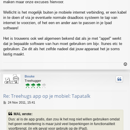
maken maar onze excuses hiervoor.
Wellicht is het mogelijk buiten je mobiele internet verbinding, er een kabel
in te doen of via je eventuele normale draadloos systeem te tap van
internet te voorzien, of het een en ander aan te passen in je Ipad
software!
Het is trouwens ook wel algemeen bekend dat als je met "appel" werkt
dat je bepaalde software van hun moet gebruiken om bijv. Itunes etc te
gebruiken. Zie dit als het zelfde nadeel dat jouw apparaat het je soms
lastig maakt.
T
o
p
Bouke
Treehugger
Re: Treehugs app op je mobiel: Tapatalk
P
24 Nov 2011, 15:41
o
s
MAL wrote:
t
Dus: al is de app gratis, dan zou ik het nog niet willen gebruiken omdat
het geen verbetering is maar juist veel beperkingen in functionaliteit
voortbrengt. (in elk geval voor gebruik op de iPad).