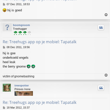
P
07 Dec 2011, 18:53
o
hij is goed
s
T
t
o
p
boomgnoom
Treehugger
Re: Treehugs app op je mobiel: Tapatalk
P
08 Dec 2011, 19:56
o
hij is goe
s
onderkoeld engels
t
heel leuk
the berry gnome
T
victim of gnomebashing
o
p
treespotter
Prinses Irene
Re: Treehugs app op je mobiel: Tapatalk
P
18 Mar 2012, 15:37