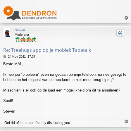
T
o
p
Steven
Moderator
Re: Treehugs app op je mobiel: Tapatalk
P
24 Nov 2011, 17:37
o
Beste MAL,
s
t
Ik heb jou "probleem" even na gedaan op mijn telefoon, na nee gezegt te
hebben op het request van de app komt ie niet meer terug bij mij?
Misschien is er ook op de ipad een mogelijkheid om dit te annuleren?
Suc6!
Steven
T
-Get rid of the rope. It's only distracting you-
o
p