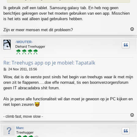
Ik gebruik zelf een tablet. Samsung galaxy tab. En heb nog geen
berichtjes gekregen over het moeten gebruiken van een app. Misschien
is het iets wat alleen ipad gebruikers hebben.
T
Zijn er meer mensen met dit probleem?
o
p
-WOUTER-
Diehard Treehugger
Re: Treehugs app op je mobiel: Tapatalk
P
24 Nov 2011, 15:56
o
Wow, dat is de eerste post sinds het begin van treehugs waar ik met mijn
s
oren zit te flapperen.....doe effe normaal, tis een boomverzorgersforum
t
geen IT abracadabra shit forum.
Als je perse alle functionaliteit wil dan moet je gewoon op je PC kijken en
niet lopen zeuren
T
- climb fast, move slow -
o
p
Marc
Treehugger