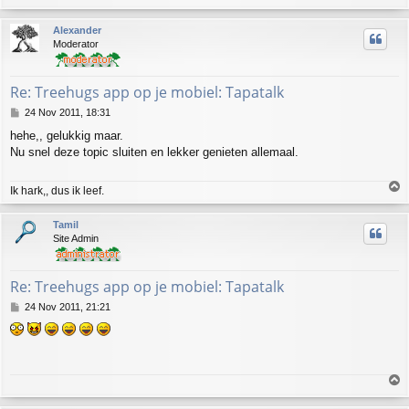
o
p
Alexander
Moderator
Re: Treehugs app op je mobiel: Tapatalk
P
24 Nov 2011, 18:31
o
hehe,, gelukkig maar.
s
Nu snel deze topic sluiten en lekker genieten allemaal.
t
T
Ik hark,, dus ik leef.
o
p
Tamil
Site Admin
Re: Treehugs app op je mobiel: Tapatalk
P
24 Nov 2011, 21:21
o
s
t
T
o