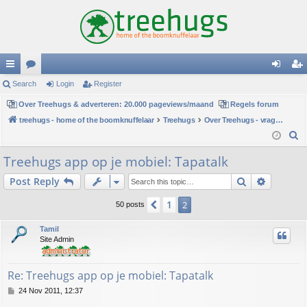
ui
Search
or
Login
Register
og
eg
ck
Over Treehugs & adverteren: 20.000 pageviews/maand
u
Regels forum
in
ist
treehugs - home of the boomknuffelaar
Treehugs
Over Treehugs - vragen en ideeën
lin
m
er
S
ks
s
e
Treehugs app op je mobiel: Tapatalk
a
Search
Advance
Post Reply
r
c
1
Previous
2
50 posts
h
Tamil
Site Admin
Re: Treehugs app op je mobiel: Tapatalk
P
24 Nov 2011, 12:37
o