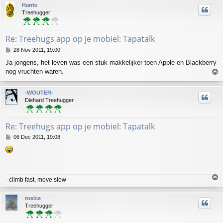
p
Harrie
Treehugger
Re: Treehugs app op je mobiel: Tapatalk
P
28 Nov 2011, 19:00
o
Ja jongens, het leven was een stuk makkelijker toen Apple en Blackberry
s
nog vruchten waren.
T
t
o
p
-WOUTER-
Diehard Treehugger
Re: Treehugs app op je mobiel: Tapatalk
P
06 Dec 2011, 19:08
o
s
t
T
- climb fast, move slow -
o
p
roelce
Treehugger