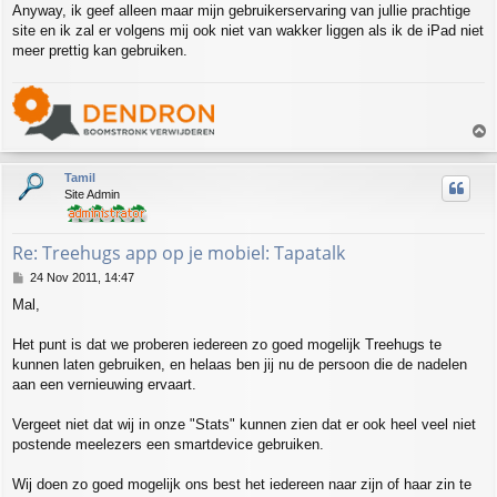
Anyway, ik geef alleen maar mijn gebruikerservaring van jullie prachtige
site en ik zal er volgens mij ook niet van wakker liggen als ik de iPad niet
meer prettig kan gebruiken.
T
o
p
Tamil
Site Admin
Re: Treehugs app op je mobiel: Tapatalk
P
24 Nov 2011, 14:47
o
Mal,
s
t
Het punt is dat we proberen iedereen zo goed mogelijk Treehugs te
kunnen laten gebruiken, en helaas ben jij nu de persoon die de nadelen
aan een vernieuwing ervaart.
Vergeet niet dat wij in onze "Stats" kunnen zien dat er ook heel veel niet
postende meelezers een smartdevice gebruiken.
Wij doen zo goed mogelijk ons best het iedereen naar zijn of haar zin te