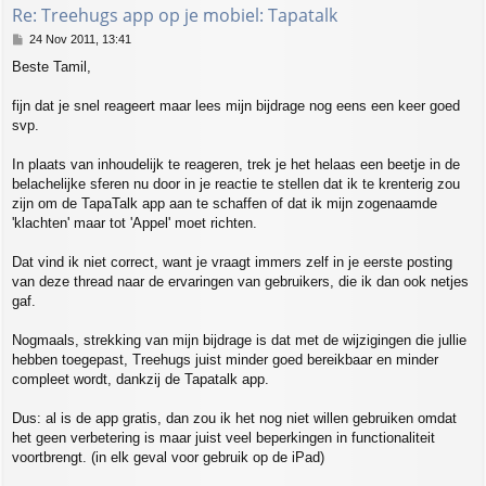
Re: Treehugs app op je mobiel: Tapatalk
P
24 Nov 2011, 13:41
o
Beste Tamil,
s
t
fijn dat je snel reageert maar lees mijn bijdrage nog eens een keer goed
svp.
In plaats van inhoudelijk te reageren, trek je het helaas een beetje in de
belachelijke sferen nu door in je reactie te stellen dat ik te krenterig zou
zijn om de TapaTalk app aan te schaffen of dat ik mijn zogenaamde
'klachten' maar tot 'Appel' moet richten.
Dat vind ik niet correct, want je vraagt immers zelf in je eerste posting
van deze thread naar de ervaringen van gebruikers, die ik dan ook netjes
gaf.
Nogmaals, strekking van mijn bijdrage is dat met de wijzigingen die jullie
hebben toegepast, Treehugs juist minder goed bereikbaar en minder
compleet wordt, dankzij de Tapatalk app.
Dus: al is de app gratis, dan zou ik het nog niet willen gebruiken omdat
het geen verbetering is maar juist veel beperkingen in functionaliteit
voortbrengt. (in elk geval voor gebruik op de iPad)