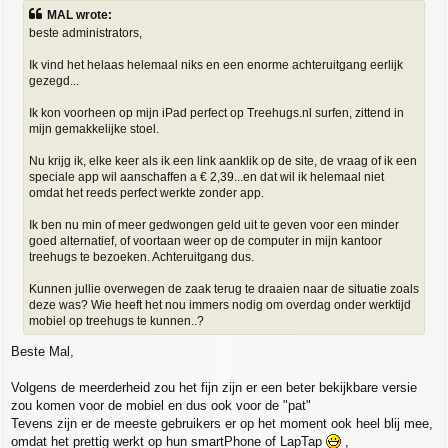
s
MAL wrote:
t
beste administrators,
Ik vind het helaas helemaal niks en een enorme achteruitgang eerlijk
gezegd...
Ik kon voorheen op mijn iPad perfect op Treehugs.nl surfen, zittend in
mijn gemakkelijke stoel.
Nu krijg ik, elke keer als ik een link aanklik op de site, de vraag of ik een
speciale app wil aanschaffen a € 2,39...en dat wil ik helemaal niet
omdat het reeds perfect werkte zonder app.
Ik ben nu min of meer gedwongen geld uit te geven voor een minder
goed alternatief, of voortaan weer op de computer in mijn kantoor
treehugs te bezoeken. Achteruitgang dus.
Kunnen jullie overwegen de zaak terug te draaien naar de situatie zoals
deze was? Wie heeft het nou immers nodig om overdag onder werktijd
mobiel op treehugs te kunnen..?
Beste Mal,
Volgens de meerderheid zou het fijn zijn er een beter bekijkbare versie
zou komen voor de mobiel en dus ook voor de "pat"
Tevens zijn er de meeste gebruikers er op het moment ook heel blij mee,
omdat het prettig werkt op hun smartPhone of LapTap
,