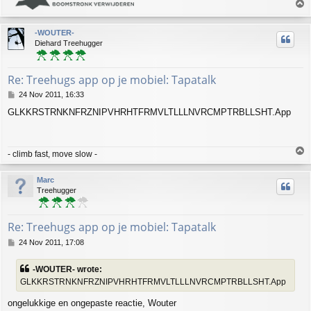
T
o
p
-WOUTER-
Diehard Treehugger
Re: Treehugs app op je mobiel: Tapatalk
P
24 Nov 2011, 16:33
o
GLKKRSTRNKNFRZNIPVHRHTFRMVLTLLLNVRCMPTRBLLSHT.App
s
t
T
- climb fast, move slow -
o
p
Marc
Treehugger
Re: Treehugs app op je mobiel: Tapatalk
P
24 Nov 2011, 17:08
o
s
-WOUTER- wrote:
t
GLKKRSTRNKNFRZNIPVHRHTFRMVLTLLLNVRCMPTRBLLSHT.App
ongelukkige en ongepaste reactie, Wouter