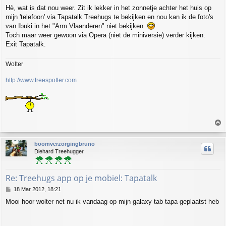
o
Hè, wat is dat nou weer. Zit ik lekker in het zonnetje achter het huis op
s
mijn 'telefoon' via Tapatalk Treehugs te bekijken en nou kan ik de foto's
t
van Ibuki in het "Arm Vlaanderen" niet bekijken.
Toch maar weer gewoon via Opera (niet de miniversie) verder kijken.
Exit Tapatalk.
Wolter
http://www.treespotter.com
T
o
p
boomverzorgingbruno
Diehard Treehugger
Re: Treehugs app op je mobiel: Tapatalk
P
18 Mar 2012, 18:21
o
Mooi hoor wolter net nu ik vandaag op mijn galaxy tab tapa geplaatst heb
s
t