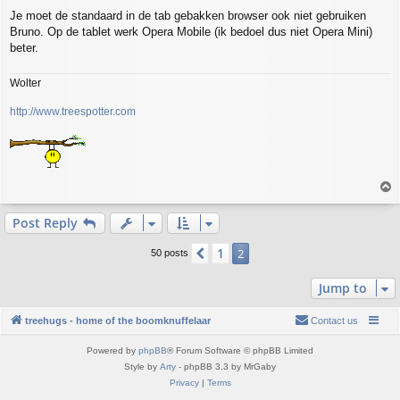
o
Je moet de standaard in de tab gebakken browser ook niet gebruiken
s
Bruno. Op de tablet werk Opera Mobile (ik bedoel dus niet Opera Mini)
t
beter.
Wolter
http://www.treespotter.com
T
o
p
Post Reply
1
Previous
2
50 posts
Jump to
treehugs - home of the boomknuffelaar
Contact us
Powered by
phpBB
® Forum Software © phpBB Limited
Style by
Arty
- phpBB 3.3 by MrGaby
Privacy
|
Terms