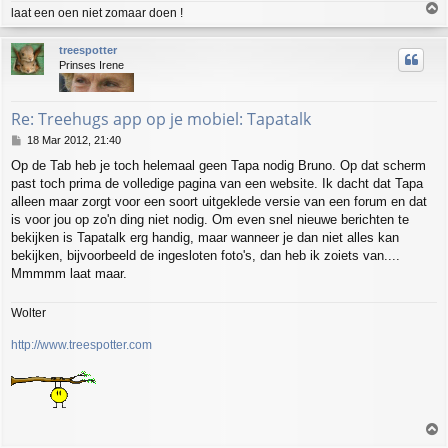
T
laat een oen niet zomaar doen !
o
p
treespotter
Prinses Irene
Re: Treehugs app op je mobiel: Tapatalk
P
18 Mar 2012, 21:40
o
Op de Tab heb je toch helemaal geen Tapa nodig Bruno. Op dat scherm
s
past toch prima de volledige pagina van een website. Ik dacht dat Tapa
t
alleen maar zorgt voor een soort uitgeklede versie van een forum en dat
is voor jou op zo'n ding niet nodig. Om even snel nieuwe berichten te
bekijken is Tapatalk erg handig, maar wanneer je dan niet alles kan
bekijken, bijvoorbeeld de ingesloten foto's, dan heb ik zoiets van....
Mmmmm laat maar.
Wolter
http://www.treespotter.com
T
o