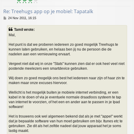
Re: Treehugs app op je mobiel: Tapatalk
P
24 Nov 2011, 16:15
o
s
Tamil wrote:
t
Mal,
Het punt is dat we proberen iedereen zo goed mogelijk Treehugs te
kunnen laten gebruiken, en helaas ben jij nu de persoon die de
nadelen aan een vernieuwing ervaart.
Vergeet niet dat wij in onze "Stats" kunnen zien dat er ook heel veel niet
postende meelezers een smartdevice gebruiken.
Wij doen zo goed mogelijk ons best het iedereen naar zijn of haar zin te
maken maar onze excuses hiervoor.
Wellicht is het mogelijk buiten je mobiele internet verbinding, er een
kabel in te doen of via je eventuele normale draadloos systeem te tap
van internet te voorzien, of het een en ander aan te passen in je Ipad
software!
Het is trouwens ook wel algemeen bekend dat als je met "appel" werkt
dat je bepaalde software van hun moet gebruiken om bijv. Itunes etc te
gebruiken. Zie dit als het zelfde nadeel dat jouw apparaat het je soms
lastig maakt.