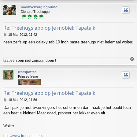
p
boomverzorgingbruno
Diehard Treehugger
Re: Treehugs app op je mobiel: Tapatalk
P
18 Mar 2012, 21:42
o
neen zelfs op een galaxy tab 10 inch paste treehugs niet helemaal wolter.
s
t
T
laat een oen niet zomaar doen !
o
p
treespotter
Prinses Irene
Re: Treehugs app op je mobiel: Tapatalk
P
18 Mar 2012, 21:56
o
Dan 'pak' je met twee vingers het scherm en dan maak je het beeld toch
s
een beetje kleiner! Maar goed, probeer het lekker even uit.
t
Wolter
http://www.treespotter.com