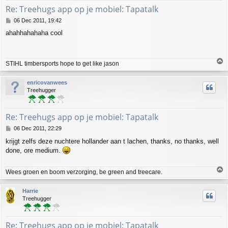
Re: Treehugs app op je mobiel: Tapatalk
P
06 Dec 2011, 19:42
o
ahahhahahaha cool
s
t
T
STIHL timbersports hope to get like jason
o
p
enricovanwees
Treehugger
Re: Treehugs app op je mobiel: Tapatalk
P
06 Dec 2011, 22:29
o
krijgt zelfs deze nuchtere hollander aan t lachen, thanks, no thanks, well
s
done, ore medium.
t
T
Wees groen en boom verzorging, be green and treecare.
o
p
Harrie
Treehugger
Re: Treehugs app op je mobiel: Tapatalk