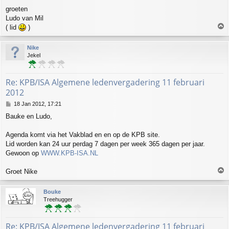
groeten
Ludo van Mil
T
( lid
)
o
p
Nike
Jekel
Re: KPB/ISA Algemene ledenvergadering 11 februari
2012
P
18 Jan 2012, 17:21
o
Bauke en Ludo,
s
t
Agenda komt via het Vakblad en en op de KPB site.
Lid worden kan 24 uur perdag 7 dagen per week 365 dagen per jaar.
Gewoon op
WWW.KPB-ISA.NL
T
Groet Nike
o
p
Bouke
Treehugger
Re: KPB/ISA Algemene ledenvergadering 11 februari