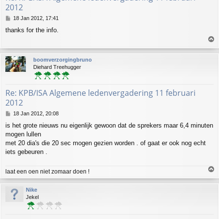
2012
P
18 Jan 2012, 17:41
o
thanks for the info.
s
T
t
o
p
boomverzorgingbruno
Diehard Treehugger
Re: KPB/ISA Algemene ledenvergadering 11 februari
2012
P
18 Jan 2012, 20:08
o
is het grote nieuws nu eigenlijk gewoon dat de sprekers maar 6,4 minuten
s
mogen lullen
t
met 20 dia's die 20 sec mogen gezien worden . of gaat er ook nog echt
iets gebeuren .
T
laat een oen niet zomaar doen !
o
p
Nike
Jekel