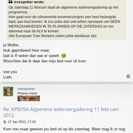
treespotter wrote:
t
Op zaterdag 11 februari staat de algemene ledenvergadering op het
programma.
Hier gaat voor de uitvoerende boomverzorgers een heel belangrijk
topic aan bod komen. Ik zou jullie dan ook willen oproepen om GEEN
WERKZAAMHEDEN IN TE PLANNEN OP DIE ZATERDAG en om
allemaal naar de ALV te komen.
Alle European Tree Workers zullen jullie dankbaar zijn.
ja Wolter,
leuk geprobeerd hoor maar,
laat is ff weten dan wat er speelt.
Misschien dat ik daar dan mijn bed voor uit kom.
see you
T
Ludo
o
p
treespotter
Prinses Irene
Re: KPB/ISA Algemene ledenvergadering 11 februari
2012
P
17 Jan 2012, 17:24
o
Kom nou maar gewoon jou bed uit op die zaterdag. Meer mag ik er nog
s