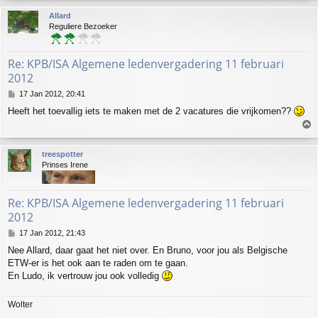
p
Allard
Reguliere Bezoeker
Re: KPB/ISA Algemene ledenvergadering 11 februari
2012
P
17 Jan 2012, 20:41
o
Heeft het toevallig iets te maken met de 2 vacatures die vrijkomen??
s
T
t
o
p
treespotter
Prinses Irene
Re: KPB/ISA Algemene ledenvergadering 11 februari
2012
P
17 Jan 2012, 21:43
o
Nee Allard, daar gaat het niet over. En Bruno, voor jou als Belgische
s
ETW-er is het ook aan te raden om te gaan.
t
En Ludo, ik vertrouw jou ook volledig
Wolter