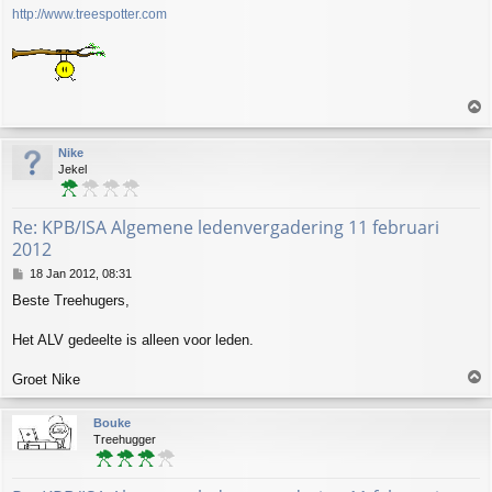
http://www.treespotter.com
T
o
p
Nike
Jekel
Re: KPB/ISA Algemene ledenvergadering 11 februari
2012
P
18 Jan 2012, 08:31
o
Beste Treehugers,
s
t
Het ALV gedeelte is alleen voor leden.
T
Groet Nike
o
p
Bouke
Treehugger