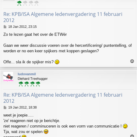
Re: KPB/ISA Algemene ledenvergadering 11 februari
2012
P
18 Jan 2012, 23:15
o
Zo te lezen gaat het over de ETWér
s
t
Gaan we weer discussie voeren over de hercertificering/ puntentelling, of
worden er no een keer spijkers met koppen geslagen?
T
Offe... sla ik de spijker mis?
o
p
ludovanmil
Diehard Treehugger
Re: KPB/ISA Algemene ledenvergadering 11 februari
2012
P
19 Jan 2012, 18:38
o
weet je joepie.....
s
'ze' reageren niet op je berichtje.
t
niet reageren / comminuceren is ook een vorm van communicatie !
Tja, wat zou er spelen
T