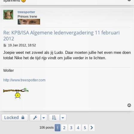
spannend
o
p
treespotter
Prinses Irene
Re: KPB/ISA Algemene ledenvergadering 11 februari
2012
P
19 Jan 2012, 18:52
o
Joepie weet net zoveel als jij Ludo. Daar moeten jullie het even mee doen
s
totdat Nike het de tijd rijp vindt om jullie verder in te lichten.
t
Wolter
http://www.treespotter.com
T
o
p
Locked
2
3
4
5
1
Next
106 posts