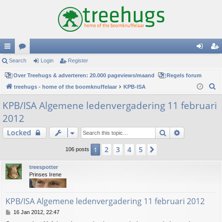
ui
Search
or
Login
Register
og
eg
ck
Over Treehugs & adverteren: 20.000 pageviews/maand
u
Regels forum
in
ist
S
treehugs - home of the boomknuffelaar
KPB-ISA
lin
m
er
e
KPB/ISA Algemene ledenvergadering 11 februari
ks
s
a
2012
r
c
Search
Advanced s
Locked
h
2
3
4
5
1
Next
106 posts
treespotter
Prinses Irene
KPB/ISA Algemene ledenvergadering 11 februari 2012
P
16 Jan 2012, 22:47
o