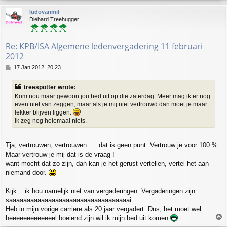
p
ludovanmil
Diehard Treehugger
Re: KPB/ISA Algemene ledenvergadering 11 februari
2012
P
17 Jan 2012, 20:23
o
s
treespotter wrote:
t
Kom nou maar gewoon jou bed uit op die zaterdag. Meer mag ik er nog
even niet van zeggen, maar als je mij niet vertrouwd dan moet je maar
lekker blijven liggen.
Ik zeg nog helemaal niets.
Tja, vertrouwen, vertrouwen......dat is geen punt. Vertrouw je voor 100 %.
Maar vertrouw je mij dat is de vraag !
want mocht dat zo zijn, dan kan je het gerust vertellen, vertel het aan
niemand door.
Kijk....ik hou namelijk niet van vergaderingen. Vergaderingen zijn
saaaaaaaaaaaaaaaaaaaaaaaaaaaaaaaaaai.
Heb in mijn vorige carriere als 20 jaar vergadert. Dus, het moet wel
T
heeeeeeeeeeeeel boeiend zijn wil ik mijn bed uit komen
o