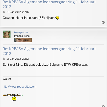
Re: KPB/ISA Algemene ledenvergadering 11 februari
2012
P
18 Jan 2012, 20:16
o
Gewoon lekker in Leuven (BE) blijven
s
T
t
o
p
treespotter
Prinses Irene
Re: KPB/ISA Algemene ledenvergadering 11 februari
2012
P
18 Jan 2012, 20:32
o
Echt niet Nike. Dit gaat ook deze Belgische ETW KPBer aan.
s
t
Wolter
http://www.treespotter.com
T