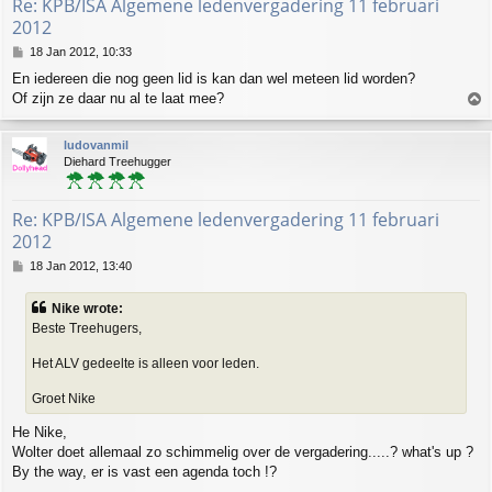
Re: KPB/ISA Algemene ledenvergadering 11 februari
2012
P
18 Jan 2012, 10:33
o
En iedereen die nog geen lid is kan dan wel meteen lid worden?
s
Of zijn ze daar nu al te laat mee?
T
t
o
p
ludovanmil
Diehard Treehugger
Re: KPB/ISA Algemene ledenvergadering 11 februari
2012
P
18 Jan 2012, 13:40
o
s
Nike wrote:
t
Beste Treehugers,
Het ALV gedeelte is alleen voor leden.
Groet Nike
He Nike,
Wolter doet allemaal zo schimmelig over de vergadering.....? what's up ?
By the way, er is vast een agenda toch !?