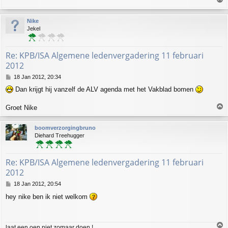
o
p
Nike
Jekel
Re: KPB/ISA Algemene ledenvergadering 11 februari
2012
P
18 Jan 2012, 20:34
o
Dan krijgt hij vanzelf de ALV agenda met het Vakblad bomen
s
t
T
Groet Nike
o
p
boomverzorgingbruno
Diehard Treehugger
Re: KPB/ISA Algemene ledenvergadering 11 februari
2012
P
18 Jan 2012, 20:54
o
hey nike ben ik niet welkom
s
t
T
laat een oen niet zomaar doen !