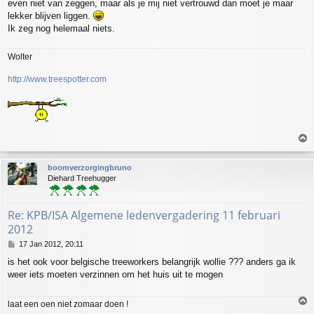
even niet van zeggen, maar als je mij niet vertrouwd dan moet je maar
t
lekker blijven liggen.
Ik zeg nog helemaal niets.
Wolter
http://www.treespotter.com
T
o
p
boomverzorgingbruno
Diehard Treehugger
Re: KPB/ISA Algemene ledenvergadering 11 februari
2012
P
17 Jan 2012, 20:11
o
is het ook voor belgische treeworkers belangrijk wollie ??? anders ga ik
s
weer iets moeten verzinnen om het huis uit te mogen
t
T
laat een oen niet zomaar doen !
o