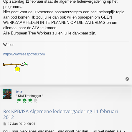
Op zaterdag 11 februari staat de algemene ledenvergadering op het
s
programma.
t
Hier gaat voor de uitvoerende boomverzorgers een heel belangrijk topic
aan bod komen. Ik zou jullie dan ook willen oproepen om GEEN
WERKZAAMHEDEN IN TE PLANNEN OP DIE ZATERDAG en om
allemaal naar de ALV te komen.
Alle European Tree Workers zullen jullie dankbaar zijn.
Wolter
http://www.treespotter.com
T
o
p
jelte
" Kiwi Treehugger "
Re: KPB/ISA Algemene ledenvergadering 11 februari
2012
P
17 Jan 2012, 09:27
o
nou, nou, verklapes wat meer....wat wordt het dan....wil wel weten als ik