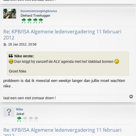
o
p
boomverzorgingbruno
Diehard Treehugger
Re: KPB/ISA Algemene ledenvergadering 11 februari
2012
P
18 Jan 2012, 20:58
o
s
Nike wrote:
t
Dan krijgt hij vanzelf de ALV agenda met het Vakblad bomen
Groet Nike
probleem is dat ik meestal een weekje langer dan jullie moet wachten
nike .
T
laat een oen niet zomaar doen !
o
p
Nike
Jekel
Re: KPB/ISA Algemene ledenvergadering 11 februari