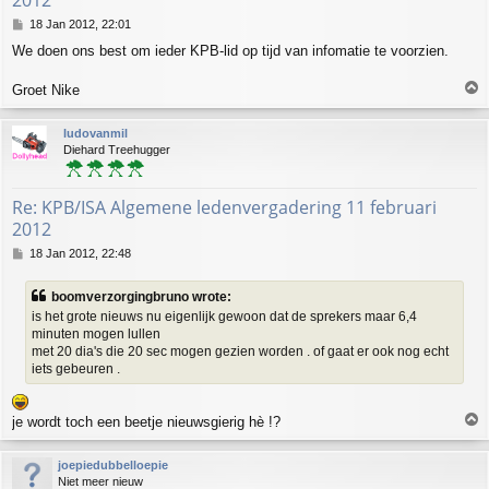
2012
P
18 Jan 2012, 22:01
o
We doen ons best om ieder KPB-lid op tijd van infomatie te voorzien.
s
t
T
Groet Nike
o
p
ludovanmil
Diehard Treehugger
Re: KPB/ISA Algemene ledenvergadering 11 februari
2012
P
18 Jan 2012, 22:48
o
s
boomverzorgingbruno wrote:
t
is het grote nieuws nu eigenlijk gewoon dat de sprekers maar 6,4
minuten mogen lullen
met 20 dia's die 20 sec mogen gezien worden . of gaat er ook nog echt
iets gebeuren .
T
je wordt toch een beetje nieuwsgierig hè !?
o
p
joepiedubbelloepie
Niet meer nieuw