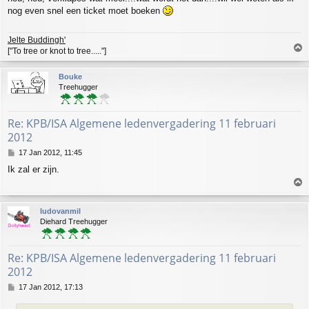
s
nog even snel een ticket moet boeken
t
Jelte Buddingh'
T
["To tree or knot to tree....."]
o
p
Bouke
Treehugger
Re: KPB/ISA Algemene ledenvergadering 11 februari
2012
P
17 Jan 2012, 11:45
o
Ik zal er zijn.
s
T
t
o
p
ludovanmil
Diehard Treehugger
Re: KPB/ISA Algemene ledenvergadering 11 februari
2012
P
17 Jan 2012, 17:13
o
s