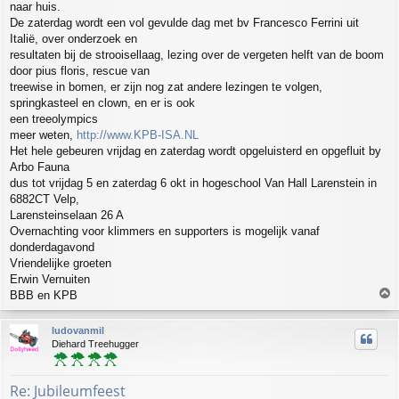
naar huis.
De zaterdag wordt een vol gevulde dag met bv Francesco Ferrini uit
Italië, over onderzoek en
resultaten bij de strooisellaag, lezing over de vergeten helft van de boom
door pius floris, rescue van
treewise in bomen, er zijn nog zat andere lezingen te volgen,
springkasteel en clown, en er is ook
een treeolympics
meer weten,
http://www.KPB-ISA.NL
Het hele gebeuren vrijdag en zaterdag wordt opgeluisterd en opgefluit by
Arbo Fauna
dus tot vrijdag 5 en zaterdag 6 okt in hogeschool Van Hall Larenstein in
6882CT Velp,
Larensteinselaan 26 A
Overnachting voor klimmers en supporters is mogelijk vanaf
donderdagavond
Vriendelijke groeten
Erwin Vernuiten
T
BBB en KPB
o
p
ludovanmil
Diehard Treehugger
Re: Jubileumfeest