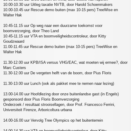
10.00-10.30 uur Uitleg taxatie NVTB, door Harold Schoenmakers
10.00-10.45 uur Rescue demo buiten (max 10-15 pers) TreeWise en
Walter Hak
10.45-11.15 uur Op weg naar een duurzame toekomst voor
boomverzorging, door Theo Land
10.45-11.15 uur VTA en boomveiligheidscontroleur, door Kitty
Goudzwaard
11.00-11.45 uur Rescue demo buiten (max 10-15 pers) TreeWise en
Walter Hak
11.30-12.00 uur KPB/ISA versus VHG/EAC, wat moeten wij ermee?, door
Marc Custers
11.30-12.00 uur De vergeten helft van de boom, door Pius Floris
11.30-13.00 uur Lunch (ook als pakket mee te nemen naar lezing)
13.00-14.00 uur Hoofdlezing door onze buitenlandse gast (in Engels)
gesponsord door Pius Floris Boomverzorging
Onderzoek / resultaat strooisellagen, door Prof. Francesco Ferrini,
Universiteit Firenze, Arboricoltura urbana
14.00-16.00 uur Vervolg Tree Olympics op het buitenterrein
14.00-14.30 uur VTA en boomveiligheidscontroleur, door Kitty