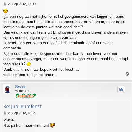
P
29 Sep 2012, 17:40
o
s
tja, ben nog aan het kijken of ik het georganiseerd kan krijgen om eens
t
mee te doen, ben ten slotte al een krasse knar en veteraan, maar is die
leeftijd en de extra punten wel zo'n goed idee ?
Dan vind ik wel dat Frans uit Eindhoven moet thuis blijven anders maken
wij als oudere jongere geen schijn van kans.
Ik proef toch een vorm van leeftijdsdiscriminatie en/of een valse
competitie.
Kijk 5 sec. aftrek bij de speedclimb daar kan ik mee leven voor een
oudere boomverzorger, maar een werpzakje gooien daar maakt de leeftijd
toch niet uit?
Denk dat ik me maar beperk tot het feest......
T
voel ook een koudje opkomen.
o
p
Steven
Moderator
Re: Jubileumfeest
P
29 Sep 2012, 18:14
o
Mietje!
s
Niet jankuh maar klimmuh!
t