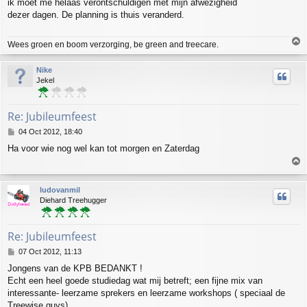
ik moet me helaas verontschuldigen met mijn afwezigheid
s
dezer dagen. De planning is thuis veranderd.
t
T
Wees groen en boom verzorging, be green and treecare.
o
p
Nike
Jekel
Re: Jubileumfeest
P
04 Oct 2012, 18:40
o
Ha voor wie nog wel kan tot morgen en Zaterdag
s
T
t
o
p
ludovanmil
Diehard Treehugger
Re: Jubileumfeest
P
07 Oct 2012, 11:13
o
Jongens van de KPB BEDANKT !
s
Echt een heel goede studiedag wat mij betreft; een fijne mix van
t
interessante- leerzame sprekers en leerzame workshops ( speciaal de
Treewise guys).