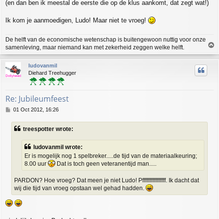
(en dan ben ik meestal de eerste die op de klus aankomt, dat zegt wat!)
Ik kom je aanmoedigen, Ludo! Maar niet te vroeg!
De helft van de economische wetenschap is buitengewoon nuttig voor onze
T
samenleving, maar niemand kan met zekerheid zeggen welke helft.
o
p
ludovanmil
Diehard Treehugger
Re: Jubileumfeest
P
01 Oct 2012, 16:26
o
s
treespotter wrote:
t
ludovanmil wrote:
Er is mogelijk nog 1 spelbreker.....de tijd van de materiaalkeuring;
8.00 uur
Dat is toch geen veteranentijd man.....
PARDON? Hoe vroeg? Dat meen je niet Ludo! Pffffffffffffffff. Ik dacht dat
wij die tijd van vroeg opstaan wel gehad hadden.