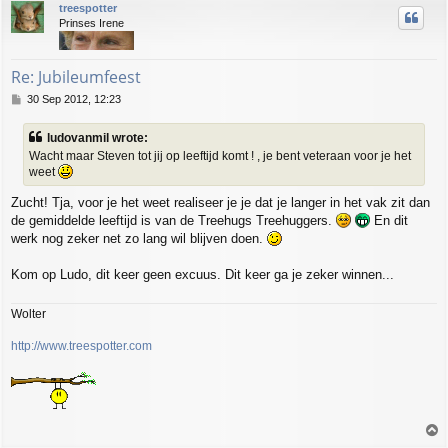
treespotter
Prinses Irene
Re: Jubileumfeest
P
30 Sep 2012, 12:23
o
s
ludovanmil wrote:
t
Wacht maar Steven tot jij op leeftijd komt ! , je bent veteraan voor je het
weet
Zucht! Tja, voor je het weet realiseer je je dat je langer in het vak zit dan
de gemiddelde leeftijd is van de Treehugs Treehuggers.
En dit
werk nog zeker net zo lang wil blijven doen.
Kom op Ludo, dit keer geen excuus. Dit keer ga je zeker winnen...
Wolter
http://www.treespotter.com
T
o