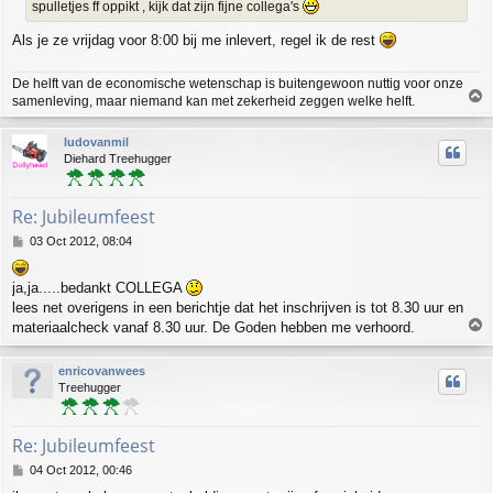
spulletjes ff oppikt , kijk dat zijn fijne collega's
Als je ze vrijdag voor 8:00 bij me inlevert, regel ik de rest
De helft van de economische wetenschap is buitengewoon nuttig voor onze
T
samenleving, maar niemand kan met zekerheid zeggen welke helft.
o
p
ludovanmil
Diehard Treehugger
Re: Jubileumfeest
P
03 Oct 2012, 08:04
o
s
ja,ja.....bedankt COLLEGA
t
lees net overigens in een berichtje dat het inschrijven is tot 8.30 uur en
T
materiaalcheck vanaf 8.30 uur. De Goden hebben me verhoord.
o
p
enricovanwees
Treehugger
Re: Jubileumfeest
P
04 Oct 2012, 00:46
o