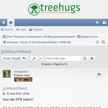
ui
Search
or
Login
Register
og
eg
ck
Over Treehugs & adverteren: 20.000 pageviews/maand
u
Regels forum
in
ist
S
treehugs - home of the boomknuffelaar
KPB-ISA
lin
m
er
e
Jubileumfeest
ks
s
a
Search
Advance
Post Reply
r
c
20 posts • Page
1
of
1
h
treespotter
Prinses Irene
Jubileumfeest
P
21 Sep 2012, 19:46
o
Voor alle KPB leden!!!
s
t