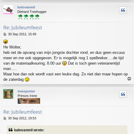
p
ludovanmil
Diehard Treehugger
Re: Jubileumfeest
P
30 Sep 2012, 15:49
o
s
He Wolter,
t
heb net de opvang van mijn jongste dochter rond, en dus geen excuus
meer en me ook opgegeven. Er is mogelijk nog 1 spelbreker.....de tijd
van de materiaalkeuring; 8.00 uur
Dat is toch geen veteranentijd
man.....
Maar hoe dan ook wordt vast een leuke dag. Zo niet dan maar hopen op
T
de zaterdag
o
p
treespotter
Prinses Irene
Re: Jubileumfeest
P
30 Sep 2012, 19:53
o
s
ludovanmil wrote:
t