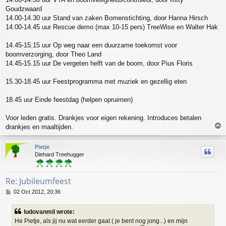
Goudzwaard
14.00-14.30 uur Stand van zaken Bomenstichting, door Hanna Hirsch
14.00-14.45 uur Rescue demo (max 10-15 pers) TreeWise en Walter Hak
14.45-15.15 uur Op weg naar een duurzame toekomst voor
boomverzorging, door Theo Land
14.45-15.15 uur De vergeten helft van de boom, door Pius Floris
15.30-18.45 uur Feestprogramma met muziek en gezellig eten
18.45 uur Einde feestdag (helpen opruimen)
Voor leden gratis. Drankjes voor eigen rekening. Introduces betalen
T
drankjes en maaltijden.
o
p
Pietje
Diehard Treehugger
Re: Jubileumfeest
P
02 Oct 2012, 20:36
o
s
ludovanmil wrote:
t
He Pietje, als jij nu wat eerder gaat ( je bent nog jong...) en mijn