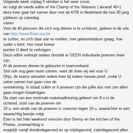
Volgende week vrijdag 5 oktober is het weer zover,
t
en volgt de vierde editie of the Champ of the Veterans ( alvanaf 40+)
deze keer gaat het samen door met de KPB in Nederland die hun 30 jarig
jubileum op zaterdag
vieren
Voor de 40 plussers die zich nog dienen in te schrijven, gelieve nr de site
van
http://www.Baas-isa.be
te surfen, en zich daar aan te melden, met geboortedatum graag, hoe
ouder u bent, hoe meer bonus
punten U dient te verkrijgen.
Deze editie verloopt anders doordat er GEEN individuele proeven meer
zijn,
Al de proeven dienen te gebeuren in teamverband
Stel ook nog geen team samen, want dit doen wij wel voor U.
Ohja, de teams wisselen iedere keer bij iedere nieuwe proef, zodat U
zeker samen kan gaan voor de
overwinning. In totaal zullen er 6 proeven zijn die jullie dus met zen allen
gaan mogen klaarkrijgen.
De start van een minimale materiaalkeuring gebeurt om 8 u in de
ochtend, start van de proeven om
10 u, een einde van de proeven is voorzien tegen 18 u, waarachter er een
waarachtig feestje volgt
Eten is het hele weekend voorzien door Denny en the kitchen of the
Pirates, overnachting is
mogelijk vanaf donderdagavond en op vrijdagavond, zaterdagavond allen