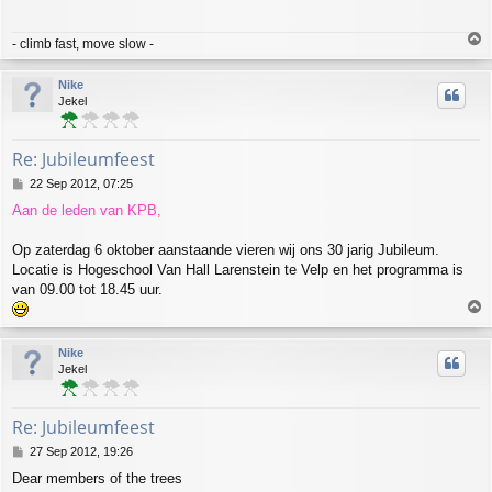
T
- climb fast, move slow -
o
p
Nike
Jekel
Re: Jubileumfeest
P
22 Sep 2012, 07:25
o
Aan de leden van KPB,
s
t
Op zaterdag 6 oktober aanstaande vieren wij ons 30 jarig Jubileum.
Locatie is Hogeschool Van Hall Larenstein te Velp en het programma is
van 09.00 tot 18.45 uur.
T
o
p
Nike
Jekel
Re: Jubileumfeest
P
27 Sep 2012, 19:26
o
Dear members of the trees
s