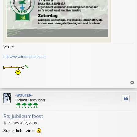
Wolter
http://www.treespotter.com
T
o
p
-WOUTER-
Diehard Treehugger
Re: Jubileumfeest
P
21 Sep 2012, 22:19
o
Super, heb r zin in
s
t