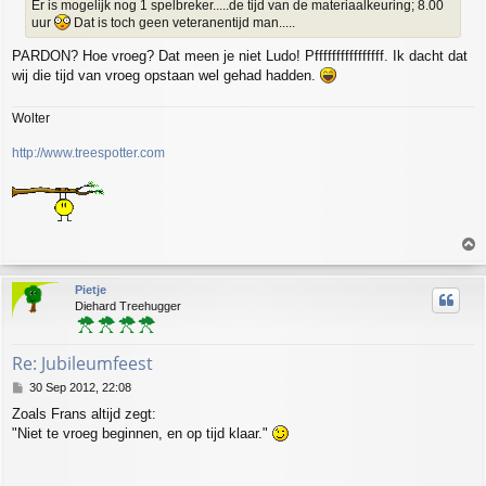
Er is mogelijk nog 1 spelbreker.....de tijd van de materiaalkeuring; 8.00
uur
Dat is toch geen veteranentijd man.....
PARDON? Hoe vroeg? Dat meen je niet Ludo! Pffffffffffffffff. Ik dacht dat
wij die tijd van vroeg opstaan wel gehad hadden.
Wolter
http://www.treespotter.com
T
o
p
Pietje
Diehard Treehugger
Re: Jubileumfeest
P
30 Sep 2012, 22:08
o
Zoals Frans altijd zegt:
s
"Niet te vroeg beginnen, en op tijd klaar."
t