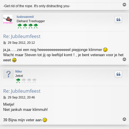
T
-Get rid of the rope. It's only distracting you-
o
p
ludovanmil
Diehard Treehugger
Re: Jubileumfeest
P
29 Sep 2012, 20:12
o
ja,ja......zei een nog heeeeeeeeeeeeeeel piepjonge klimmer
s
Wacht maar Steven tot jij op leeftijd komt ! , je bent veteraan voor je het
t
T
weet
o
p
Nike
Jekel
Re: Jubileumfeest
P
29 Sep 2012, 20:46
o
Mietje!
s
Niet jankuh maar klimmuh!
t
T
39 Bijna mijn veter aan
o
p