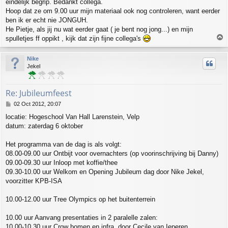
eindelijk begrip. Bedankt collega.
Hoop dat ze om 9.00 uur mijn materiaal ook nog controleren, want eerder
ben ik er echt nie JONGUH.
He Pietje, als jij nu wat eerder gaat ( je bent nog jong...) en mijn
T
spulletjes ff oppikt , kijk dat zijn fijne collega's
o
p
Nike
Jekel
Re: Jubileumfeest
P
02 Oct 2012, 20:07
o
locatie: Hogeschool Van Hall Larenstein, Velp
s
datum: zaterdag 6 oktober
t
Het programma van de dag is als volgt:
08.00-09.00 uur Ontbijt voor overnachters (op voorinschrijving bij Danny)
09.00-09.30 uur Inloop met koffie/thee
09.30-10.00 uur Welkom en Opening Jubileum dag door Nike Jekel,
voorzitter KPB-ISA
10.00-12.00 uur Tree Olympics op het buitenterrein
10.00 uur Aanvang presentaties in 2 paralelle zalen:
10.00-10.30 uur Crow bomen en infra, door Cecile van Ieperen