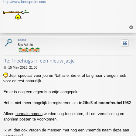
http://www.treespotter.com
T
o
p
Tamil
Site Admin
Re: Treehugs in een nieuw jasje
P
15 May 2013, 21:05
o
Jep, speciaal voor jou en Nathalie, die er al lang naar vroegen, ook
s
voor de rest natuurlijk.
t
En er is nog een ergernis puntje aangepakt:
Het is niet meer mogelijk te registreren als
in2the3
of
boomfreubel1982
.
Alleen
normale namen
worden nog toegelaten, dit om verschuiling en
anoniem posten te voorkomen.
Ik wil dan ook vragen de mensen met nog een vreemde naam deze aan
te passen?