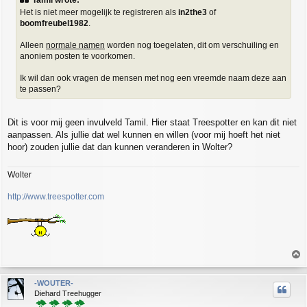
Tamil wrote:
t
Het is niet meer mogelijk te registreren als
in2the3
of
boomfreubel1982
.
Alleen
normale namen
worden nog toegelaten, dit om verschuiling en
anoniem posten te voorkomen.
Ik wil dan ook vragen de mensen met nog een vreemde naam deze aan
te passen?
Dit is voor mij geen invulveld Tamil. Hier staat Treespotter en kan dit niet
aanpassen. Als jullie dat wel kunnen en willen (voor mij hoeft het niet
hoor) zouden jullie dat dan kunnen veranderen in Wolter?
Wolter
http://www.treespotter.com
T
o
p
-WOUTER-
Diehard Treehugger