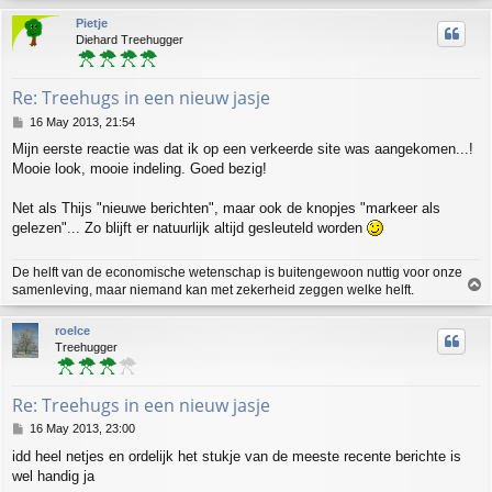
p
Pietje
Diehard Treehugger
Re: Treehugs in een nieuw jasje
P
16 May 2013, 21:54
o
Mijn eerste reactie was dat ik op een verkeerde site was aangekomen...!
s
Mooie look, mooie indeling. Goed bezig!
t
Net als Thijs "nieuwe berichten", maar ook de knopjes "markeer als
gelezen"... Zo blijft er natuurlijk altijd gesleuteld worden
De helft van de economische wetenschap is buitengewoon nuttig voor onze
T
samenleving, maar niemand kan met zekerheid zeggen welke helft.
o
p
roelce
Treehugger
Re: Treehugs in een nieuw jasje
P
16 May 2013, 23:00
o
idd heel netjes en ordelijk het stukje van de meeste recente berichte is
s
wel handig ja
t