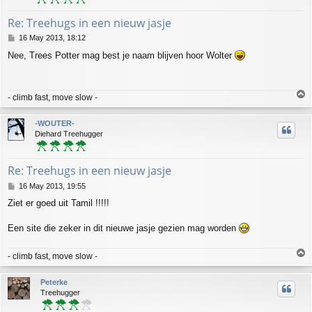
Re: Treehugs in een nieuw jasje
P
16 May 2013, 18:12
o
Nee, Trees Potter mag best je naam blijven hoor Wolter
s
t
T
- climb fast, move slow -
o
p
-WOUTER-
Diehard Treehugger
Re: Treehugs in een nieuw jasje
P
16 May 2013, 19:55
o
Ziet er goed uit Tamil !!!!!
s
t
Een site die zeker in dit nieuwe jasje gezien mag worden
T
- climb fast, move slow -
o
p
Peterke
Treehugger