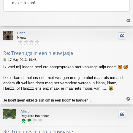
makelijk kan!
T
o
p
Hanz
Nieuw
Re: Treehugs in een nieuw jasje
P
17 May 2013, 19:48
o
Ik voel mij ineens heel erg aangesproken met vanwege mijn naam
s
t
Ikzelf kan dit helaas echt niet wijzigen in mijn profiel maar als iemand
anders dit wel kan doen mag het veranderd worden in Hans, Hanz,
Hanzz, of Hanzzz enz enz maak er maar iets moois van......
T
Je hoeft geen eikel te zijn om in een boom te hangen...
o
p
Allard
Reguliere Bezoeker
Re: Treehugs in een nieuw jasje