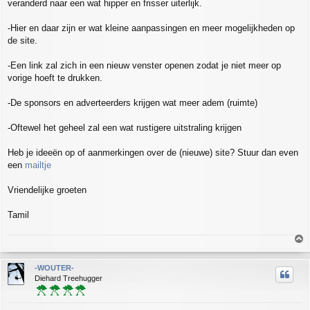
veranderd naar een wat hipper en frisser uiterlijk.
t
-Hier en daar zijn er wat kleine aanpassingen en meer mogelijkheden op
de site.
-Een link zal zich in een nieuw venster openen zodat je niet meer op
vorige hoeft te drukken.
-De sponsors en adverteerders krijgen wat meer adem (ruimte)
-Oftewel het geheel zal een wat rustigere uitstraling krijgen
Heb je ideeën op of aanmerkingen over de (nieuwe) site? Stuur dan even
een
mailtje
Vriendelijke groeten
Tamil
T
o
p
-WOUTER-
Diehard Treehugger