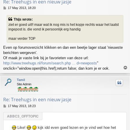
Re: Treehugs in een nieuw jasje
P
17 May 2013, 18:20
o
s
Thijs wrote:
t
ziet er goed uit!! maar wat ik nog mis is het kopje rechts waar het laatst
ingepost is. die vond ik persoonlijk erg handig
maar verder TOP
Even op forumoverzicht klikken en dan een beetje lager staat 'nieuwste
berichten wergeven'.
Of maak je vaste link bij je favorieten van deze url:
http://www.treehugs.nl/forum/search.php ... d=newposts
"
T
onclick="window.open(this.href);return false; dan kom je er ook.
o
p
Tamil
Site Admin
Re: Treehugs in een nieuw jasje
P
17 May 2013, 18:23
o
s
ABBC3_OFFTOPIC
t
Like!
kijk idd even goed lezen en je vind wel hoe het