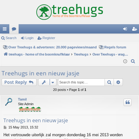
ui
Search
or
Login
Register
og
eg
ck
Over Treehugs & adverteren: 20.000 pageviews/maand
u
Regels forum
in
ist
treehugs - home of the boomknuffelaar
Treehugs
Over Treehugs - vragen en ideeën
lin
m
er
S
ks
s
e
Treehugs in een nieuw jasje
a
Search
Advance
Post Reply
r
c
20 posts • Page
1
of
1
h
Tamil
Site Admin
Treehugs in een nieuw jasje
P
15 May 2013, 15:32
o
Het vertrouwde uiterlijk zal morgen donderdag 16 mei 2013 worden
s