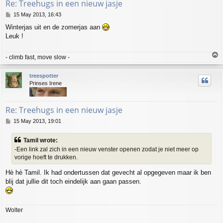
Re: Treehugs in een nieuw jasje
P
15 May 2013, 16:43
o
Winterjas uit en de zomerjas aan
s
Leuk !
t
T
- climb fast, move slow -
o
p
treespotter
Prinses Irene
Re: Treehugs in een nieuw jasje
P
15 May 2013, 19:01
o
s
Tamil wrote:
t
-Een link zal zich in een nieuw venster openen zodat je niet meer op
vorige hoeft te drukken.
Hè hè Tamil. Ik had ondertussen dat gevecht al opgegeven maar ik ben
blij dat jullie dit toch eindelijk aan gaan passen.
Wolter