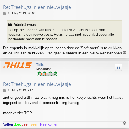
Re: Treehugs in een nieuw jasje
P
16 May 2013, 20:00
o
s
Admin1 wrote:
t
Let op: het openen van urls in een nieuw venster is alleen van
toepassing op nieuwe posts. Het is helaas niet mogelijk dit voor alle
bestaande posts aan te passen.
Die ergernis is makkelijk op te lossen door de 'Shift-toets' in te drukken
T
en de link aan te klikken... zo gaat ie steeds in een nieuw venster open.
o
p
Thijs
Moderator
Re: Treehugs in een nieuw jasje
P
16 May 2013, 21:15
o
ziet er goed uit!! maar wat ik nog mis is het kopje rechts waar het laatst
s
ingepost is. die vond ik persoonlijk erg handig
t
maar verder TOP
T
Vallen
doet
geen
zeer
!!
Neerkomen.
o