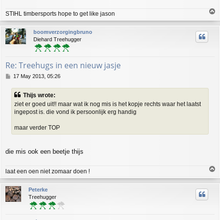
T
STIHL timbersports hope to get like jason
o
p
boomverzorgingbruno
Diehard Treehugger
Re: Treehugs in een nieuw jasje
P
17 May 2013, 05:26
o
s
Thijs wrote:
t
ziet er goed uit!! maar wat ik nog mis is het kopje rechts waar het laatst
ingepost is. die vond ik persoonlijk erg handig
maar verder TOP
die mis ook een beetje thijs
T
laat een oen niet zomaar doen !
o
p
Peterke
Treehugger