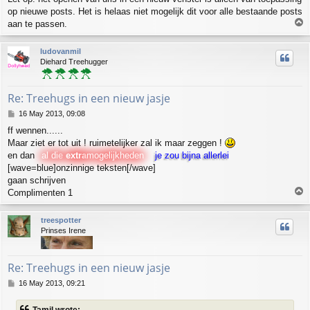
op nieuwe posts. Het is helaas niet mogelijk dit voor alle bestaande posts
T
aan te passen.
o
p
ludovanmil
Diehard Treehugger
Re: Treehugs in een nieuw jasje
P
16 May 2013, 09:08
o
ff wennen......
s
Maar ziet er tot uit ! ruimetelijker zal ik maar zeggen !
t
en dan
al die
extra
mogelijkheden
je zou bijna allerlei
[wave=blue]onzinnige teksten[/wave]
gaan
schrijven
T
Complimenten 1
o
p
treespotter
Prinses Irene
Re: Treehugs in een nieuw jasje
P
16 May 2013, 09:21
o
s