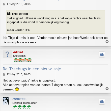
P
17 May 2013, 20:05
o
s
Thijs wrote:
t
ziet er goed uit!! maar wat ik nog mis is het kopje rechts waar het laatst
ingepost is. die vond ik persoonlijk erg handig
maar verder TOP
Idd Thijs dit mis ik ook. Verder mooie nieuwe jas hoor.Werkt ook beter op
T
de smartphone als eerst.
o
p
Admin1
Site Admin
Re: Treehugs in een nieuw jasje
P
22 May 2013, 20:03
o
Het 'actieve topics' linkje is opgelost.
s
Alle actieve topics van de laatste 7 dagen staan nu ook daadwerkelijk
t
T
vermeld
o
p
-WOUTER-
Diehard Treehugger