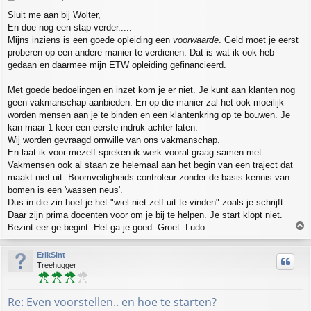
o
Sluit me aan bij Wolter,
s
En doe nog een stap verder.....
t
Mijns inziens is een goede opleiding een
voorwaarde
. Geld moet je eerst
proberen op een andere manier te verdienen. Dat is wat ik ook heb
gedaan en daarmee mijn ETW opleiding gefinancieerd.
Met goede bedoelingen en inzet kom je er niet. Je kunt aan klanten nog
geen vakmanschap aanbieden. En op die manier zal het ook moeilijk
worden mensen aan je te binden en een klantenkring op te bouwen. Je
kan maar 1 keer een eerste indruk achter laten.
Wij worden gevraagd omwille van ons vakmanschap.
En laat ik voor mezelf spreken ik werk vooral graag samen met
Vakmensen ook al staan ze helemaal aan het begin van een traject dat
maakt niet uit. Boomveiligheids controleur zonder de basis kennis van
bomen is een 'wassen neus'.
Dus in die zin hoef je het "wiel niet zelf uit te vinden" zoals je schrijft.
Daar zijn prima docenten voor om je bij te helpen. Je start klopt niet.
T
Bezint eer ge begint. Het ga je goed. Groet. Ludo
o
p
ErikSint
Treehugger
Re: Even voorstellen.. en hoe te starten?