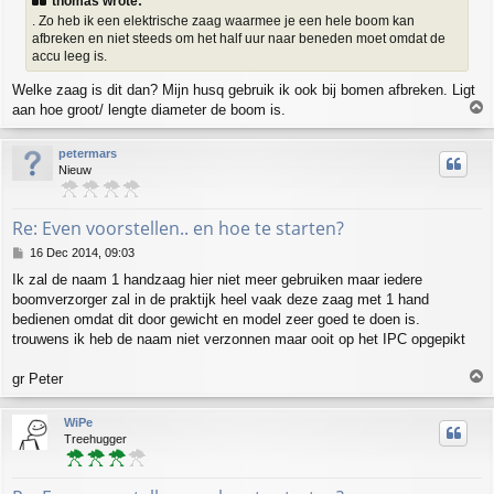
thomas wrote:
t
. Zo heb ik een elektrische zaag waarmee je een hele boom kan
afbreken en niet steeds om het half uur naar beneden moet omdat de
accu leeg is.
Welke zaag is dit dan? Mijn husq gebruik ik ook bij bomen afbreken. Ligt
T
aan hoe groot/ lengte diameter de boom is.
o
p
petermars
Nieuw
Re: Even voorstellen.. en hoe te starten?
P
16 Dec 2014, 09:03
o
Ik zal de naam 1 handzaag hier niet meer gebruiken maar iedere
s
boomverzorger zal in de praktijk heel vaak deze zaag met 1 hand
t
bedienen omdat dit door gewicht en model zeer goed te doen is.
trouwens ik heb de naam niet verzonnen maar ooit op het IPC opgepikt
T
gr Peter
o
p
WiPe
Treehugger