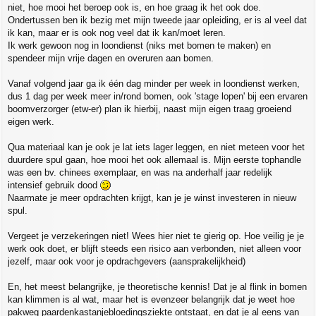
niet, hoe mooi het beroep ook is, en hoe graag ik het ook doe.
Ondertussen ben ik bezig met mijn tweede jaar opleiding, er is al veel dat
ik kan, maar er is ook nog veel dat ik kan/moet leren.
Ik werk gewoon nog in loondienst (niks met bomen te maken) en
spendeer mijn vrije dagen en overuren aan bomen.
Vanaf volgend jaar ga ik één dag minder per week in loondienst werken,
dus 1 dag per week meer in/rond bomen, ook 'stage lopen' bij een ervaren
boomverzorger (etw-er) plan ik hierbij, naast mijn eigen traag groeiend
eigen werk.
Qua materiaal kan je ook je lat iets lager leggen, en niet meteen voor het
duurdere spul gaan, hoe mooi het ook allemaal is. Mijn eerste tophandle
was een bv. chinees exemplaar, en was na anderhalf jaar redelijk
intensief gebruik dood
Naarmate je meer opdrachten krijgt, kan je je winst investeren in nieuw
spul.
Vergeet je verzekeringen niet! Wees hier niet te gierig op. Hoe veilig je je
werk ook doet, er blijft steeds een risico aan verbonden, niet alleen voor
jezelf, maar ook voor je opdrachgevers (aansprakelijkheid)
En, het meest belangrijke, je theoretische kennis! Dat je al flink in bomen
kan klimmen is al wat, maar het is evenzeer belangrijk dat je weet hoe
pakweg paardenkastanjebloedingsziekte ontstaat, en dat je al eens van