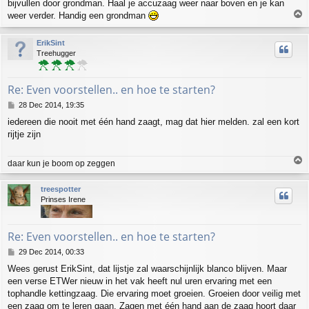
bijvullen door grondman. Haal je accuzaag weer naar boven en je kan
T
weer verder. Handig een grondman
o
p
ErikSint
Treehugger
Re: Even voorstellen.. en hoe te starten?
P
28 Dec 2014, 19:35
o
iedereen die nooit met één hand zaagt, mag dat hier melden. zal een kort
s
rijtje zijn
t
T
daar kun je boom op zeggen
o
p
treespotter
Prinses Irene
Re: Even voorstellen.. en hoe te starten?
P
29 Dec 2014, 00:33
o
Wees gerust ErikSint, dat lijstje zal waarschijnlijk blanco blijven. Maar
s
een verse ETWer nieuw in het vak heeft nul uren ervaring met een
t
tophandle kettingzaag. Die ervaring moet groeien. Groeien door veilig met
een zaag om te leren gaan. Zagen met één hand aan de zaag hoort daar