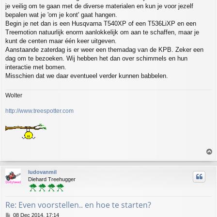
je veilig om te gaan met de diverse materialen en kun je voor jezelf
bepalen wat je 'om je kont' gaat hangen.
Begin je net dan is een Husqvarna T540XP of een T536LiXP en een
Treemotion natuurlijk enorm aanlokkelijk om aan te schaffen, maar je
kunt de centen maar één keer uitgeven.
Aanstaande zaterdag is er weer een themadag van de KPB. Zeker een
dag om te bezoeken. Wij hebben het dan over schimmels en hun
interactie met bomen.
Misschien dat we daar eventueel verder kunnen babbelen.
Wolter
http://www.treespotter.com
T
o
p
ludovanmil
Diehard Treehugger
Re: Even voorstellen.. en hoe te starten?
P
08 Dec 2014, 17:14