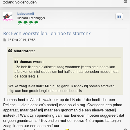
T
zolang volgehouden
o
p
ludovanmil
Diehard Treehugger
Re: Even voorstellen.. en hoe te starten?
P
16 Dec 2014, 17:55
o
s
Allard wrote:
t
thomas wrote:
. Zo heb ik een elektrische zaag waarmee je een hele boom kan
afbreken en niet steeds om het half uur naar beneden moet omdat
de accu leeg is.
Welke zaag is dit dan? Mijn husq gebruik ik ook bij bomen afbreken.
Ligt aan hoe groot/ lengte diameter de boom is.
Thomas heet ie Allard - vaak ook op de LB etc. ! die heeft dus een
Pellenc.....die sleept zo'n batterij mee op zijn rug. Overigens een prima
apparaat, maar geef mij maar een grondman die een nieuwe batterij
insteekt ! Want zijn opmerking van naar beneden moeten suggereert dat
er geen grondman is ! Bovendien met de nieuwe 4.2 ampère batterijen
zaag ik een uur een geen half uur.