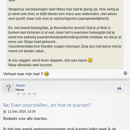
Vergeet je verzekeringen niet! Wees hier niet te gierig op. Hoe veilig je
je werk ook doet, er blijft steeds een risico aan verbonden, niet alleen
voor jezelf, maar ook voor je opdrachgevers (aansprakelijkheid)
En, het meest belangrijke, je theoretische kennis! Dat je al flink in
bomen kan klimmen is al wat, maar het is evenzeer belangrijk dat je
weet hoe pakweg paardenkastanjebloedingsziekte ontstaat, en dat je al
eens van Shigo hebt gehoord...
Assortimentskennis! Klanten vragen hiernaar! Zorg dus niet dat je met je
mond vol tanden staat...
Ik zou zeggen: eerst leren stappen, dan pas lopen
Maar allesinds veel succes!
T
Verhaal naar mijn hart !!
o
p
Joppe
Nieuw
Re: Even voorstellen.. en hoe te starten?
P
12 Dec 2014, 23:39
o
Bedankt voor alle reacties.
s
t
Ik heb een aantal aanknopingspunten eruit kunnen halen waar ik de