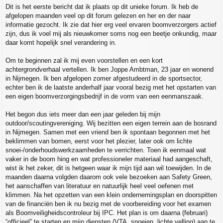
Dit is het eerste bericht dat ik plaats op dit unieke forum. Ik heb de
afgelopen maanden veel op dit forum gelezen en her en der naar
informatie gezocht. Ik zie dat hier erg veel ervaren boomverzorgers actief
zijn, dus ik voel mij als nieuwkomer soms nog een beetje onkundig, maar
daar komt hopelijk snel verandering in.
Om te beginnen zal ik mij even voorstellen en een kort
achtergrondverhaal vertellen. Ik ben Joppe Ambtman, 23 jaar en wonend
in Nijmegen. Ik ben afgelopen zomer afgestudeerd in de sportsector,
echter ben ik de laatste anderhalf jaar vooral bezig met het opstarten van
een eigen boomverzorgingsbedrijf in de vorm van een eenmanszaak.
Het begon dus iets meer dan een jaar geleden bij mijn
outdoor/scoutingvereniging. Wij bezitten een eigen terrein aan de bosrand
in Nijmegen. Samen met een vriend ben ik spontaan begonnen met het
beklimmen van bomen, eerst voor het plezier, later ook om lichte
snoei-/onderhoudswerkzaamheden te verrichten. Toen ik eenmaal wat
vaker in de boom hing en wat professioneler materiaal had aangeschaft,
wist ik het zeker, dit is hetgeen waar ik mijn tijd aan wil toewijden. In de
maanden daarna volgden daarom ook vele bezoeken aan Safety Green,
het aanschaffen van literatuur en natuurlijk heel veel oefenen met
klimmen. Na het opzetten van een klein ondernemingsplan en doorspitten
van de financiën ben ik nu bezig met de voorbereiding voor het examen
als Boomveiligheidscontroleur bij IPC. Het plan is om daarna (februari)
“officieel” te starten en mijn diensten (VTA, snoeien, lichte velling) aan te