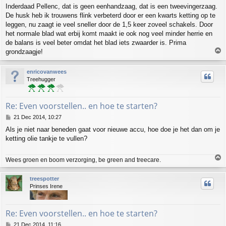
o
Inderdaad Pellenc, dat is geen eenhandzaag, dat is een tweevingerzaag.
s
De husk heb ik trouwens flink verbeterd door er een kwarts ketting op te
t
leggen, nu zaagt ie veel sneller door de 1,5 keer zoveel schakels. Door
het normale blad wat erbij komt maakt ie ook nog veel minder herrie en
de balans is veel beter omdat het blad iets zwaarder is. Prima
T
grondzaagje!
o
p
enricovanwees
Treehugger
Re: Even voorstellen.. en hoe te starten?
P
21 Dec 2014, 10:27
o
Als je niet naar beneden gaat voor nieuwe accu, hoe doe je het dan om je
s
ketting olie tankje te vullen?
t
T
Wees groen en boom verzorging, be green and treecare.
o
p
treespotter
Prinses Irene
Re: Even voorstellen.. en hoe te starten?
P
21 Dec 2014, 11:16