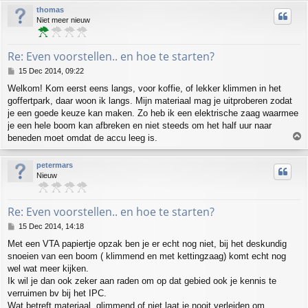
p
thomas
Niet meer nieuw
Re: Even voorstellen.. en hoe te starten?
P
15 Dec 2014, 09:22
o
Welkom! Kom eerst eens langs, voor koffie, of lekker klimmen in het
s
goffertpark, daar woon ik langs. Mijn materiaal mag je uitproberen zodat
t
je een goede keuze kan maken. Zo heb ik een elektrische zaag waarmee
je een hele boom kan afbreken en niet steeds om het half uur naar
T
beneden moet omdat de accu leeg is.
o
p
petermars
Nieuw
Re: Even voorstellen.. en hoe te starten?
P
15 Dec 2014, 14:18
o
Met een VTA papiertje opzak ben je er echt nog niet, bij het deskundig
s
snoeien van een boom ( klimmend en met kettingzaag) komt echt nog
t
wel wat meer kijken.
Ik wil je dan ook zeker aan raden om op dat gebied ook je kennis te
verruimen bv bij het IPC.
Wat betreft materiaal ,glimmend of niet laat je nooit verleiden om