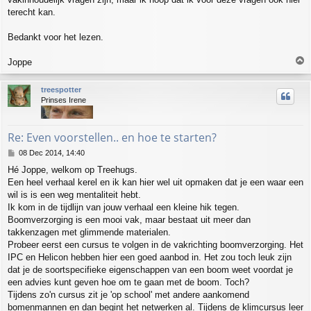
terecht kan.
Bedankt voor het lezen.
T
Joppe
o
p
treespotter
Prinses Irene
Re: Even voorstellen.. en hoe te starten?
P
08 Dec 2014, 14:40
o
Hé Joppe, welkom op Treehugs.
s
Een heel verhaal kerel en ik kan hier wel uit opmaken dat je een waar een
t
wil is is een weg mentaliteit hebt.
Ik kom in de tijdlijn van jouw verhaal een kleine hik tegen.
Boomverzorging is een mooi vak, maar bestaat uit meer dan
takkenzagen met glimmende materialen.
Probeer eerst een cursus te volgen in de vakrichting boomverzorging. Het
IPC en Helicon hebben hier een goed aanbod in. Het zou toch leuk zijn
dat je de soortspecifieke eigenschappen van een boom weet voordat je
een advies kunt geven hoe om te gaan met de boom. Toch?
Tijdens zo'n cursus zit je 'op school' met andere aankomend
bomenmannen en dan begint het netwerken al. Tijdens de klimcursus leer