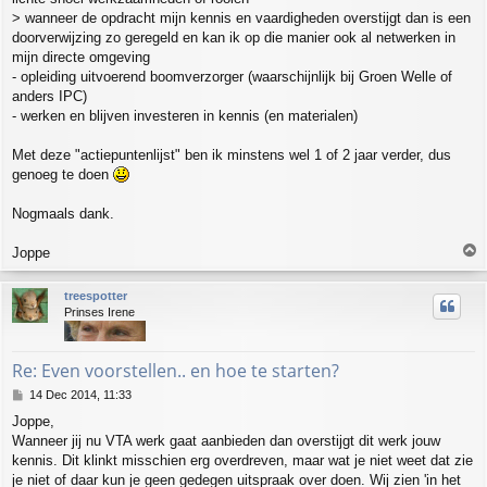
> wanneer de opdracht mijn kennis en vaardigheden overstijgt dan is een
doorverwijzing zo geregeld en kan ik op die manier ook al netwerken in
mijn directe omgeving
- opleiding uitvoerend boomverzorger (waarschijnlijk bij Groen Welle of
anders IPC)
- werken en blijven investeren in kennis (en materialen)
Met deze "actiepuntenlijst" ben ik minstens wel 1 of 2 jaar verder, dus
genoeg te doen
Nogmaals dank.
T
Joppe
o
p
treespotter
Prinses Irene
Re: Even voorstellen.. en hoe te starten?
P
14 Dec 2014, 11:33
o
Joppe,
s
Wanneer jij nu VTA werk gaat aanbieden dan overstijgt dit werk jouw
t
kennis. Dit klinkt misschien erg overdreven, maar wat je niet weet dat zie
je niet of daar kun je geen gedegen uitspraak over doen. Wij zien 'in het