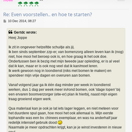
Re: Even voorstellen.. en hoe te starten?
P
10 Dec 2014, 08:27
o
s
Gertdc wrote:
t
Heej Joppe
Ik zit in ongeveer hetzelfde schuitje als jij.
Ik ben sinds september zzp-er, van bomenzorg alleen leven kan ik (nog)
niet, hoe mooi het beroep ook is, en hoe graag ik het ook doe.
Ondertussen ben ik bezig met mijn tweede jaar opleiding, er is al veel
dat ik kan, maar er is ook nog veel dat ik kan/moet leren.
Ik werk gewoon nog in loondienst (niks met bomen te maken) en
spendeer mijn vrije dagen en overuren aan bomen.
Vanaf volgend jaar ga ik één dag minder per week in loondienst
werken, dus 1 dag per week meer in/rond bomen, ook 'stage lopen' bij
een ervaren boomverzorger (etw-er) plan ik hierbij, naast mijn eigen
traag groeiend eigen werk.
Qua materiaal kan je ook je lat iets lager leggen, en niet meteen voor
het duurdere spul gaan, hoe mooi het ook allemaal is. Mijn eerste
tophandle was een bv. chinees exemplaar, en was na anderhalf jaar
redelijk intensief gebruik dood
Naarmate je meer opdrachten krijgt, kan je je winst investeren in nieuw
spul.