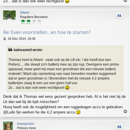
T
Zo....dat is dan ook weer rechtgezet
o
p
Allard
Reguliere Bezoeker
Re: Even voorstellen.. en hoe te starten?
P
16 Dec 2014, 18:36
o
s
ludovanmil wrote:
t
Thomas heet ie Allard - vaak ook op de LB etc. ! die heeft dus een
Pellenc.....die sleept zo'n batterij mee op zijn rug. Overigens een prima
apparaat, maar geef mij maar een grondman die een nieuwe batterij
insteekt ! Want zijn opmerking van naar beneden moeten suggereert
dat er geen grondman is ! Bovendien met de nieuwe 4.2 ampère
batterijen zaag ik een uur een geen half uur.
Zo....dat is dan ook weer rechtgezet
Denk dat ik Thomas wel eens gezien/ gesproken heb. Al is het niet bij de
Lb dan wel bij de kpb misschien?
Husq heeft ook de mogelijkheid om een ruggedragen accu te gebruiken.
T
@Ludo fijn werken he die 4,2 ampere accu
o
p
treespotter
Prinses Irene