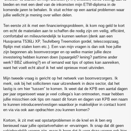
bieden en met een deel van de inkomsten mijn ETW-diploma in de
komende jaren te behalen. Ik stuit echter op een aantal problemen waar
jullie wellicht je mening over willen delen.
Ten eerste zit ik met een financieringsprobleem, ik kom nog geld te kort
om echt de materialen aan te schaffen die nodig zijn om veilig, efficiënt,
comfortabel en milieuvriendelijk te kunnen werken (denk aan een
Husqvarna T536Li XP, Teufelberg Treemotion gordel, telescoopzaag,
fliplijn met stalen kern etc.). Een van mijn vragen is dan ook hoe jullie
zijn begonnen als boomverzorger en op welke manier jullie deze
investering hebben kunnen doen (spaargeld? lening? parttime ander
werk? BBZ uitkering?) en of iemand wat tips of opties kan aanreiken,
want het voelt echt alsof ik het wiel opnieuw moet uitvinden.
Mijn tweede vraag is gericht op het netwerk van boomverzorgers. Ik
merk, ook bij het solliciteren naar uitzendwerk in deze sector, dat het
lastig is om hier “tussen” te komen. Ik weet dat de KPB een aantal dagen
per jaar organiseert waar je veel collega’s kan ontmoeten, maar hebben
jullie misschien ook tips om naast dit forum en dagen van KPB een naam
te kunnen introduceren/vestigen waardoor je makkelijker in contact komt
en via via ook aan opdrachten zou kunnen komen?
Kortom, ik zit met wat opstartproblemen in de knel en ik ben erg
benieuwd naar jullie opstartverhalen er -ervaringen. Ik snap dat dit geen
vakinhoudelijk vragen zijn, maar ik hoop dat ik voor deze vragen ook hier