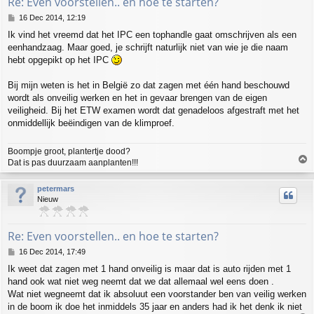
Re: Even voorstellen.. en hoe te starten?
P
16 Dec 2014, 12:19
o
Ik vind het vreemd dat het IPC een tophandle gaat omschrijven als een
s
eenhandzaag. Maar goed, je schrijft naturlijk niet van wie je die naam
t
hebt opgepikt op het IPC
Bij mijn weten is het in België zo dat zagen met één hand beschouwd
wordt als onveilig werken en het in gevaar brengen van de eigen
veiligheid. Bij het ETW examen wordt dat genadeloos afgestraft met het
onmiddellijk beëindigen van de klimproef.
Boompje groot, plantertje dood?
T
Dat is pas duurzaam aanplanten!!!
o
p
petermars
Nieuw
Re: Even voorstellen.. en hoe te starten?
P
16 Dec 2014, 17:49
o
Ik weet dat zagen met 1 hand onveilig is maar dat is auto rijden met 1
s
hand ook wat niet weg neemt dat we dat allemaal wel eens doen .
t
Wat niet wegneemt dat ik absoluut een voorstander ben van veilig werken
in de boom ik doe het inmiddels 35 jaar en anders had ik het denk ik niet