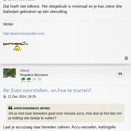
o
Dat hoeft niet telkens. Het oliegebruik is minimaal en je kan zeker drie
s
batterijen gebruiken op één olievulling.
t
Wolter
http://www.treespotter.com
T
o
p
Allard
Reguliere Bezoeker
Re: Even voorstellen.. en hoe te starten?
P
21 Dec 2014, 18:29
o
s
enricovanwees wrote:
t
Als je niet naar beneden gaat voor nieuwe accu, hoe doe je het dan om
je ketting olie tankje te vullen?
Laat je accuzaag naar beneden zakken. Accu wisselen, kettingolie