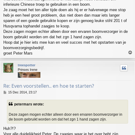
inferieure Chinese troep te gebruiken in een boom.
Je zaag moet het ten aller tijde doen als hij er er halverwege mee stop
heb je een heel groot probleem, dus niet doen dan maar iets langer
sparen of een goede gebruikte kopen er zijn genoeg leuke stihl 201 t of
Husqvarna tophandel zaagjes te koop.
Deze zagen mogen echter alleen door een ervaren boomverzorger in de
boom gebruikt worden om dat het zgn 1 hand zagen zijn.
Hoop dat je hier iets mee kan en veel succes met het opstarten van je
boomverzorgingsbedrijf.
T
groet Peter Mars
o
p
treespotter
Prinses Irene
Re: Even voorstellen.. en hoe te starten?
P
15 Dec 2014, 23:17
o
s
petermars wrote:
t
Deze zagen mogen echter alleen door een ervaren boomverzorger in
de boom gebruikt worden om dat het zgn 1 hand zagen zijn.
Huh?!?
Voor alle duidelijkheid Peter. De zaagjes waar je het over hebt zijn