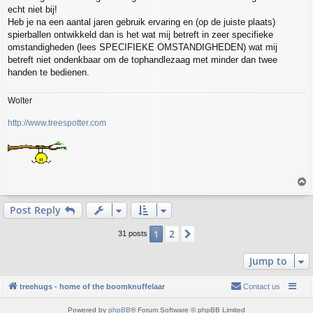
echt niet bij!
Heb je na een aantal jaren gebruik ervaring en (op de juiste plaats)
spierballen ontwikkeld dan is het wat mij betreft in zeer specifieke
omstandigheden (lees SPECIFIEKE OMSTANDIGHEDEN) wat mij
betreft niet ondenkbaar om de tophandlezaag met minder dan twee
handen te bedienen.
Wolter
http://www.treespotter.com
T
o
p
Post Reply
2
1
Next
31 posts
Jump to
treehugs - home of the boomknuffelaar
Contact us
Powered by
phpBB
® Forum Software © phpBB Limited