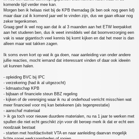
komende tijd verder mee kan.
Morgen ben ik helaas niet bij de KPB themadag (ik ben ook nog geen lid)
maar daar zal ik komend jaar wel te vinden zijn, dus we gaan elkaar nog
zeker tegenkomen.
Graag geef ik wel nog aan dat ik al 3 maanden aan het ETW leerpakket
aan het studeren ben, dus ik weet inmiddels wel dat boomverzorging een
vak is waar gigantisch veel kennis bij komt kijken en dat het meer is dan
alleen maar wat takken zagen.
Ik soms even kort op wat ik ga doen, naar aanleiding van onder andere
jullie reacties, mocht iemand dat interessant vinden of daar ook ideeën
uit kunnen halen.
- opleiding BVC bij IPC
- verzekering (had ik al uitgezocht)
- lidmaatschap KPB
- bijbaan of financiele steun BBZ regeling
- kijken of de vereniging waar ik nu al onderhoud verricht misschien wat
meer financieel voor mij kan betekenen (als tegenprestatie)
- aanschaf materiaal
> ik ga toch voor nieuwe duurdere materialen, nu na 1 jaar te werken met
spullen die niet echt geschikt zijn voor dit beroep merk ik dat er echt een
noodzaak bestaat
- starten met hoofdactiviteit VTA en naar aanleiding daarvan mogelijk
lichte snoei werkzaamheden of rooien