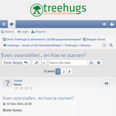
ui
Search
or
Login
Register
og
eg
ck
Over Treehugs & adverteren: 20.000 pageviews/maand
u
Regels forum
in
ist
S
treehugs - home of the boomknuffelaar
Treehugs
Nieuws
lin
m
er
e
Even voorstellen.. en hoe te starten?
ks
s
a
Search
Advance
Post Reply
r
c
2
1
Next
31 posts
h
Joppe
Nieuw
Even voorstellen.. en hoe te starten?
P
07 Dec 2014, 22:30
o
Beste lezers,
s
t