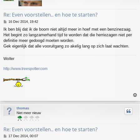
Re: Even voorstellen.. en hoe te starten?
P
16 Dec 2014, 19:42
o
Ik ben blij dat ik de boom niet altijd meer in hoef met een benzinezaag.
s
Het begint zo langzamerhand tijd te worden dat die herriezagen niet per
t
definitie meer gedoogd moeten worden.
Gek eigenlijk dat alle vooruitgang zo akelig lang op zich laat wachten.
Wolter
http://www.treespotter.com
T
o
p
thomas
Niet meer nieuw
Re: Even voorstellen.. en hoe te starten?
P
17 Dec 2014, 00:07