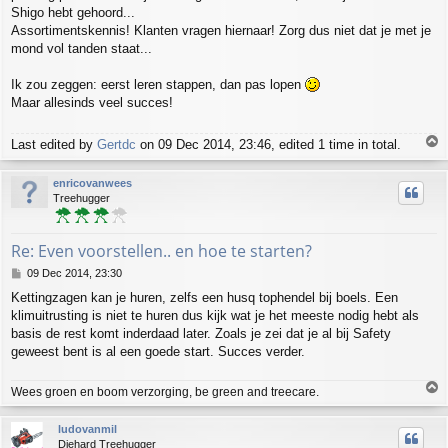
Shigo hebt gehoord...
Assortimentskennis! Klanten vragen hiernaar! Zorg dus niet dat je met je
mond vol tanden staat...
Ik zou zeggen: eerst leren stappen, dan pas lopen
Maar allesinds veel succes!
T
Last edited by
Gertdc
on 09 Dec 2014, 23:46, edited 1 time in total.
o
p
enricovanwees
Treehugger
Re: Even voorstellen.. en hoe te starten?
P
09 Dec 2014, 23:30
o
Kettingzagen kan je huren, zelfs een husq tophendel bij boels. Een
s
klimuitrusting is niet te huren dus kijk wat je het meeste nodig hebt als
t
basis de rest komt inderdaad later. Zoals je zei dat je al bij Safety
geweest bent is al een goede start. Succes verder.
T
Wees groen en boom verzorging, be green and treecare.
o
p
ludovanmil
Diehard Treehugger