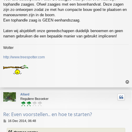
tophandle zaagjes. Ofwel zaagjes met een bovenhandvat. Deze zagen
zijn zo ontworpen zodat ze met hun compacte bouw goed te plaatsen en
manoeuvreren zijn in de boom.
Een tophandle zaag is GEEN eenhandszaag.
Laten wij alsjeblieft onze gereedschappen duidelijk benoemen en geen
namen gebruiken die een bepaalde manier van gebruikt impliceren!
Wolter
http://www.treespotter.com
T
o
p
Allard
Reguliere Bezoeker
Re: Even voorstellen.. en hoe te starten?
P
16 Dec 2014, 06:48
o
s