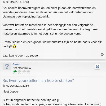
P
08 Dec 2014, 19:58
o
Bel andere boomverzorgers op, en biedt je aan als hardwerkende en
s
lerende grondman. Leer zo de aspecten van het vak beter kennen.
t
Daarnaast een opleiding natuurlijk.
voor wat betreft de materialen is het belangrijk om een volgorde te
maken. Je moet namelijk eerst geld kunnen verdienen. Dus begin met
materialen waarmee je in het beginsel uit de voeten komt.
Enthousiasme en een goede werkmentaliteit zijn de beste basis voor elk
bedrijf!
T
daar kun je boom op zeggen
o
p
Gertdc
Niet meer nieuw
Re: Even voorstellen.. en hoe te starten?
P
09 Dec 2014, 22:59
o
Heej Joppe
s
t
Ik zit in ongeveer hetzelfde schuitje als jij.
Ik ben sinds september zzp-er, van bomenzorg alleen leven kan ik (nog)