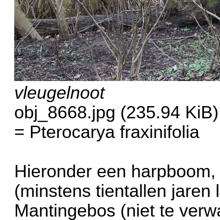
vleugelnoot
obj_8668.jpg (235.94 KiB
= Pterocarya fraxinifolia
Hieronder een harpboom,
(minstens tientallen jaren l
Mantingebos (niet te ver