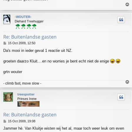
s
T
t
o
p
-WOUTER-
Diehard Treehugger
Re: Buitenlandse gasten
P
15 Oct 2009, 12:50
o
Da's mooi in ieder geval 1 reactie uit NZ.
s
t
groeten daarzo Kluit....en no worries je bent echt niet de enige
grtn wouter
T
- climb fast, move slow -
o
p
treespotter
Prinses Irene
Re: Buitenlandse gasten
P
15 Oct 2009, 19:08
o
Jammer hè. Van Kluitje wisten wij het al, maar toch weer leuk om even
s