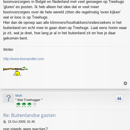
boomverzorgers in België en Nederland met veel genoegen op Treehugs
t
'gluren' en posten. Ik heb alleen het idee dat er veel meer
boomverzorgers over de hele wereld zitten die regelmatig 'even kijken'
wat er loos is op Treehugs.
Hier dan de oproep aan alle klimmers/houthakkers/onderzoekers in het
buitenland om echt mee te gaan doen op Treehugs. Laat eens horen waar
je zit, wat je doet, hoe lang je al in het buitenland zit en hoe je daar
gekomen bent.
Wolter
http://www.treespotter.com
T
o
p
kluit
" Kiwi Treehugger "
Re: Buitenlandse gasten
P
15 Oct 2009, 01:46
o
nog steeds geen reacties?