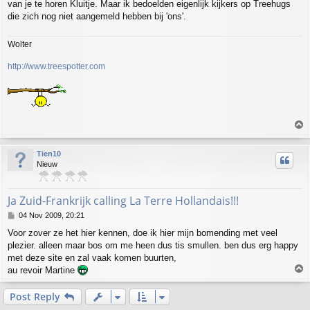
van je te horen Kluitje. Maar ik bedoelden eigenlijk kijkers op Treehugs
t
die zich nog niet aangemeld hebben bij 'ons'.
Wolter
http://www.treespotter.com
T
o
p
Tien10
Nieuw
Ja Zuid-Frankrijk calling La Terre Hollandais!!!
P
04 Nov 2009, 20:21
o
Voor zover ze het hier kennen, doe ik hier mijn bomending met veel
s
plezier. alleen maar bos om me heen dus tis smullen. ben dus erg happy
t
met deze site en zal vaak komen buurten,
T
au revoir Martine
o
p
Post Reply