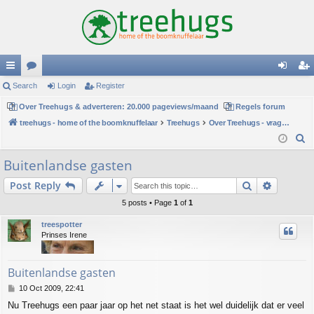
ui
Search
or
Login
Register
og
eg
ck
Over Treehugs & adverteren: 20.000 pageviews/maand
u
Regels forum
in
ist
treehugs - home of the boomknuffelaar
Treehugs
Over Treehugs - vragen en ideeën
lin
m
er
S
ks
s
e
Buitenlandse gasten
a
Search
Advance
Post Reply
r
c
5 posts • Page
1
of
1
h
treespotter
Prinses Irene
Buitenlandse gasten
P
10 Oct 2009, 22:41
o
Nu Treehugs een paar jaar op het net staat is het wel duidelijk dat er veel
s