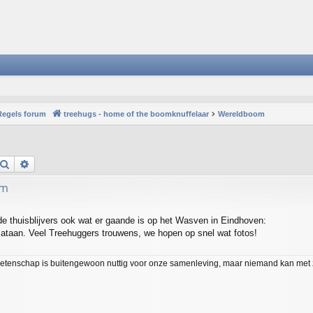
Regels forum
treehugs - home of the boomknuffelaar
Wereldboom
Search
Advanced search
om
de thuisblijvers ook wat er gaande is op het Wasven in Eindhoven:
Plataan. Veel Treehuggers trouwens, we hopen op snel wat fotos!
etenschap is buitengewoon nuttig voor onze samenleving, maar niemand kan met z