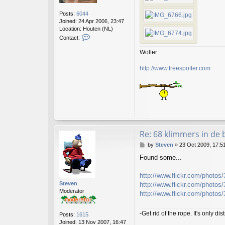
Posts:
6044
Joined:
24 Apr 2006, 23:47
Location:
Houten (NL)
C
Contact:
o
n
Wolter
t
a
http://www.treespotter.com
c
t
t
r
e
e
s
p
Re: 68 klimmers in de
o
t
P
by
Steven
»
23 Oct 2009, 17:5
t
o
e
Found some...
s
r
t
http://www.flickr.com/photos
Steven
http://www.flickr.com/photos
Moderator
http://www.flickr.com/photos
-Get rid of the rope. It's only dis
Posts:
1615
Joined:
13 Nov 2007, 16:47