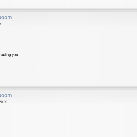
 boom
0
tracting you-
 boom
20:09