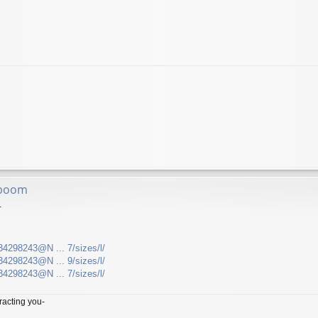
 boom
1
/34298243@N ... 7/sizes/l/
/34298243@N ... 9/sizes/l/
/34298243@N ... 7/sizes/l/
tracting you-