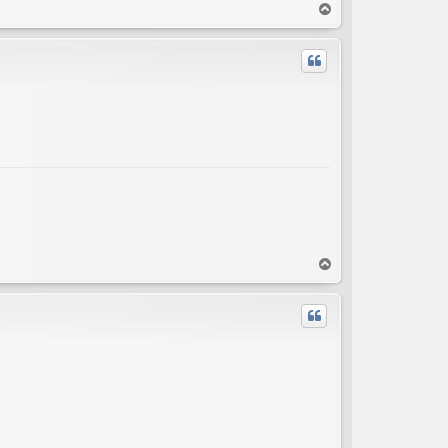
T
o
p
T
o
p