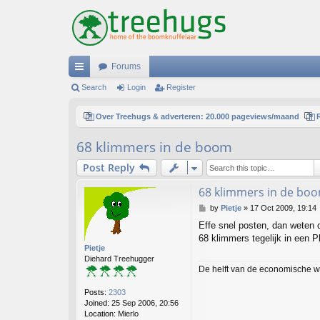
Forums
ui
Search
Login
Register
ck
Over Treehugs & adverteren: 20.000 pageviews/maand
lin
68 klimmers in de boom
ks
Post Reply
68 klimmers in de bo
P
by
Pietje
»
17 Oct 2009, 19:14
o
Effe snel posten, dan weten 
s
68 klimmers tegelijk in een 
t
Pietje
Diehard Treehugger
De helft van de economische w
Posts:
2303
Joined:
25 Sep 2006, 20:56
Location:
Mierlo