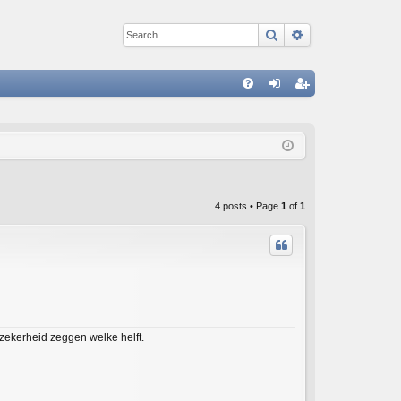
Search
Advanced sear
Q
FA
og
eg
Q
in
ist
er
4 posts • Page
1
of
1
ekerheid zeggen welke helft.