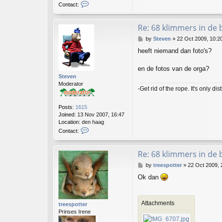
C
Contact:
o
n
t
Re: 68 klimmers in de
a
P
by
Steven
»
22 Oct 2009, 10:2
c
o
t
heeft niemand dan foto's?
s
P
t
i
en de fotos van de orga?
e
Steven
t
Moderator
j
-Get rid of the rope. It's only dis
e
Posts:
1615
Joined:
13 Nov 2007, 16:47
Location:
den haag
C
Contact:
o
n
t
Re: 68 klimmers in de
a
P
by
treespotter
»
22 Oct 2009, 
c
o
t
Ok dan
s
S
t
t
e
Attachments
v
treespotter
e
Prinses Irene
n