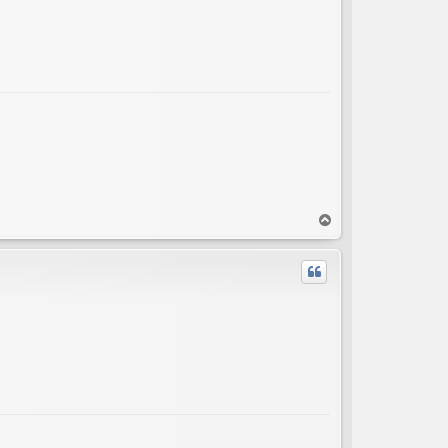
T
o
p