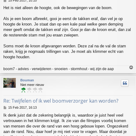
15 Feb 2017, 10:10
o
Het is niet alleen de hoogte, ook de bewegingen van de boom.
s
t
Als je een boom afbreekt, gooi je eerst de takken eraf, dan vel je op
hoogte de kroon. Je staat dan op een kale paal welke geen demping
meer geeft omdat de takken eraf zijn. Gooi je dan de kroon eruit, dan zal
de resterende stam met jou eraan zwiepen.
Soms moet de kroon afgevangen worden. Deze zal na de val de stam
raken, krijg je nogmaals trillingen van. Je moet als klimmer echt van
hoogte houden.
T
boom7 - advies - verwijderen - snoeien - stormhout - wij zijn de aap
o
p
Bouman
Niet meer nieuw
Re: Twijfelen of ik wel boomverzorger kan worden?
P
15 Feb 2017, 16:13
o
Ik denk juist dat de zekering belangrijk is, waardoor je juist heel veel
s
vertrouwen in het klimmen krijgt. Ik zie van die filmpjes voorbij komen
t
van mensen die over de rand van een hoog gebouw lopen. Ongezekerd
aan de rand. Nou, daar hoef je mij niet voor te vragen. Maar doordat je