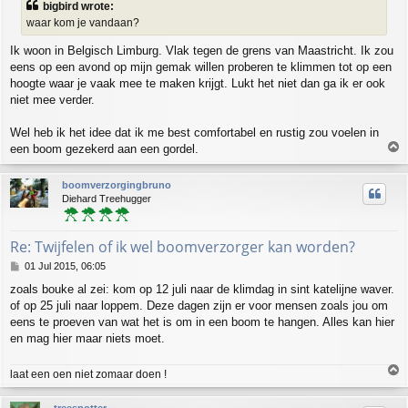
bigbird wrote:
t
waar kom je vandaan?
Ik woon in Belgisch Limburg. Vlak tegen de grens van Maastricht. Ik zou
eens op een avond op mijn gemak willen proberen te klimmen tot op een
hoogte waar je vaak mee te maken krijgt. Lukt het niet dan ga ik er ook
niet mee verder.
Wel heb ik het idee dat ik me best comfortabel en rustig zou voelen in
T
een boom gezekerd aan een gordel.
o
p
boomverzorgingbruno
Diehard Treehugger
Re: Twijfelen of ik wel boomverzorger kan worden?
P
01 Jul 2015, 06:05
o
zoals bouke al zei: kom op 12 juli naar de klimdag in sint katelijne waver.
s
of op 25 juli naar loppem. Deze dagen zijn er voor mensen zoals jou om
t
eens te proeven van wat het is om in een boom te hangen. Alles kan hier
en mag hier maar niets moet.
T
laat een oen niet zomaar doen !
o
p