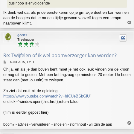
dus hoop is er voldoende
Ik denk wel dat als je de eerste keren op je grmakje doet en kan wennen
aan de hoogtes dat je na een tijdje gewoon vanzelf tegen een tempo
T
naarboven klimt.
o
p
geert7
Treehugger
Re: Twijfelen of ik wel boomverzorger kan worden?
P
14 Jul 2015, 17:11
o
Oh ja, en als je dan boven bent moet je het ook leuk vinden om de kroon
s
er nog uit te gooien. Met een kettingzaag op minstens 20 meter. De boom
t
staat dan (met jou erin) te zwiepen.
Zo ziet dat eruit bij de opleiding:
https://www.youtube.com/watch?v=hICUeBSbGlU
"
onclick="window.open(this.href);return false;
(film is eerder gepost hier)
T
boom7 - advies - verwijderen - snoeien - stormhout - wij zijn de aap
o
p