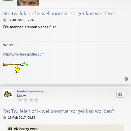
Re: Twijfelen of ik wel boomverzorger kan worden?
P
17 Jul 2015, 17:36
o
Die mannen sterven vanzelf uit.
s
t
Wolter
http://www.treespotter.com
T
o
p
tuintechniekwinsum
Nieuw
Re: Twijfelen of ik wel boomverzorger kan worden?
P
15 Feb 2017, 09:57
o
s
Vizionary wrote:
t