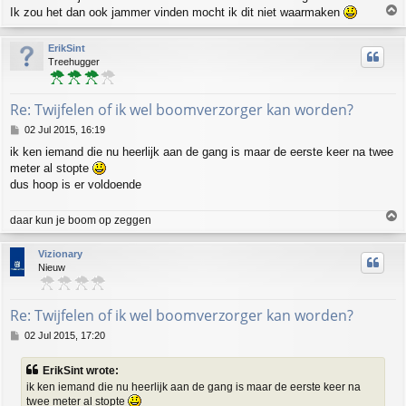
T
Ik zou het dan ook jammer vinden mocht ik dit niet waarmaken
o
p
ErikSint
Treehugger
Re: Twijfelen of ik wel boomverzorger kan worden?
P
02 Jul 2015, 16:19
o
ik ken iemand die nu heerlijk aan de gang is maar de eerste keer na twee
s
meter al stopte
t
dus hoop is er voldoende
T
daar kun je boom op zeggen
o
p
Vizionary
Nieuw
Re: Twijfelen of ik wel boomverzorger kan worden?
P
02 Jul 2015, 17:20
o
s
ErikSint wrote:
t
ik ken iemand die nu heerlijk aan de gang is maar de eerste keer na
twee meter al stopte