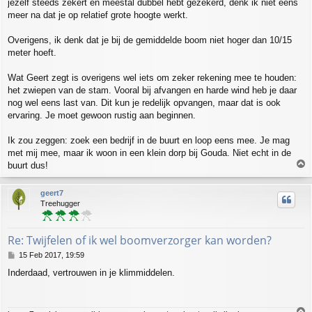
jezelf steeds zekert en meestal dubbel hebt gezekerd, denk ik niet eens
meer na dat je op relatief grote hoogte werkt.
Overigens, ik denk dat je bij de gemiddelde boom niet hoger dan 10/15
meter hoeft.
Wat Geert zegt is overigens wel iets om zeker rekening mee te houden:
het zwiepen van de stam. Vooral bij afvangen en harde wind heb je daar
nog wel eens last van. Dit kun je redelijk opvangen, maar dat is ook
ervaring. Je moet gewoon rustig aan beginnen.
Ik zou zeggen: zoek een bedrijf in de buurt en loop eens mee. Je mag
met mij mee, maar ik woon in een klein dorp bij Gouda. Niet echt in de
T
buurt dus!
o
p
geert7
Treehugger
Re: Twijfelen of ik wel boomverzorger kan worden?
P
15 Feb 2017, 19:59
o
Inderdaad, vertrouwen in je klimmiddelen.
s
t
T