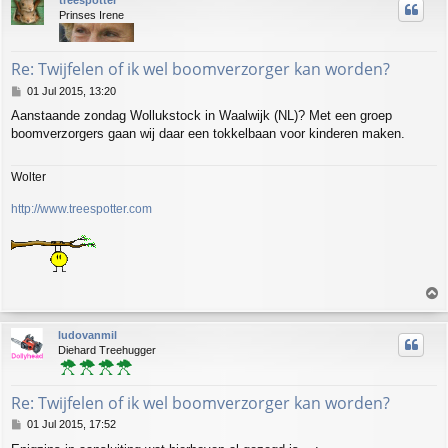
treespotter
Prinses Irene
Re: Twijfelen of ik wel boomverzorger kan worden?
P
01 Jul 2015, 13:20
o
Aanstaande zondag Wollukstock in Waalwijk (NL)? Met een groep
s
boomverzorgers gaan wij daar een tokkelbaan voor kinderen maken.
t
Wolter
http://www.treespotter.com
T
o
p
ludovanmil
Diehard Treehugger
Re: Twijfelen of ik wel boomverzorger kan worden?
P
01 Jul 2015, 17:52
o