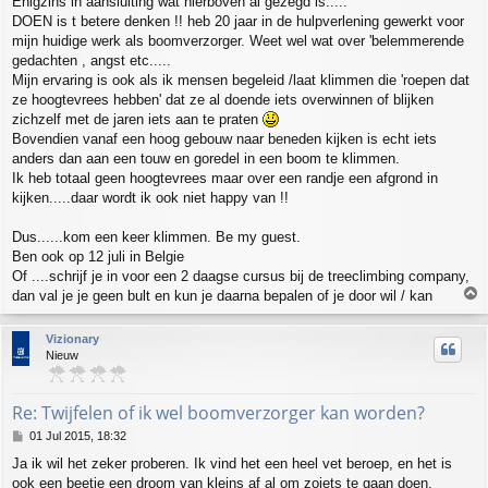
Enigzins in aansluiting wat hierboven al gezegd is....:
s
DOEN is t betere denken !! heb 20 jaar in de hulpverlening gewerkt voor
t
mijn huidige werk als boomverzorger. Weet wel wat over 'belemmerende
gedachten , angst etc.....
Mijn ervaring is ook als ik mensen begeleid /laat klimmen die 'roepen dat
ze hoogtevrees hebben' dat ze al doende iets overwinnen of blijken
zichzelf met de jaren iets aan te praten
Bovendien vanaf een hoog gebouw naar beneden kijken is echt iets
anders dan aan een touw en goredel in een boom te klimmen.
Ik heb totaal geen hoogtevrees maar over een randje een afgrond in
kijken.....daar wordt ik ook niet happy van !!
Dus......kom een keer klimmen. Be my guest.
Ben ook op 12 juli in Belgie
Of ....schrijf je in voor een 2 daagse cursus bij de treeclimbing company,
T
dan val je je geen bult en kun je daarna bepalen of je door wil / kan
o
p
Vizionary
Nieuw
Re: Twijfelen of ik wel boomverzorger kan worden?
P
01 Jul 2015, 18:32
o
Ja ik wil het zeker proberen. Ik vind het een heel vet beroep, en het is
s
ook een beetje een droom van kleins af al om zoiets te gaan doen.
t