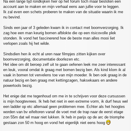
Na een lange tijd rondkijken hier op het forum toch maar besloten een
t
account aan te maken en mijn verhaal eens aan jullie voor te leggen.
Ik zal even een schets proberen te maken van de situatie waarin ik me
nu bevind.
Sinds een jaar of 3 geleden kwam ik in contact met boomverzorging. Ik
zag hoe een man keurig bomen afblokte die op een risicovolle plek
stonden. Ik vond het fascinerend hoe de beste man alles mooi liet
verlopen zoals hij het wilde.
Sindsdien hen ik echt al uren naar filmpjes zitten kijken over
boomverzorging, documentatie doorlezen etc.
Het idee om dit beroep zelf uit te gaan oefenen leek me zeer interessant
en leuk, vooral omdat ik graag met bomen bezig ben. Als kind klom ik al
vaak in bomen tot vervelens toe van mijn moeder. Ik ben ook graag in de
natuur bezig en ben graag met kettingzagen, haksekaars en andere
powertools bezig.
Het enige dat me tegenhoud om me in te schrijven voor deze cursussen
is mijn hoogtevrees. Ik heb het niet in een extreme vorm, ik durf heus wel
een ladder op etc allemaal geen problemen mee. Echter als het hoogtes
worden van bv eifeltoren vanaf de voet met de trap naar de eerst etage
zon 55m dat wil maar niet lukken. Ik heb in parijs op de arc de triomphe
gestaan zon 50 m hoog en vond het eigenlijk niet eens hoog