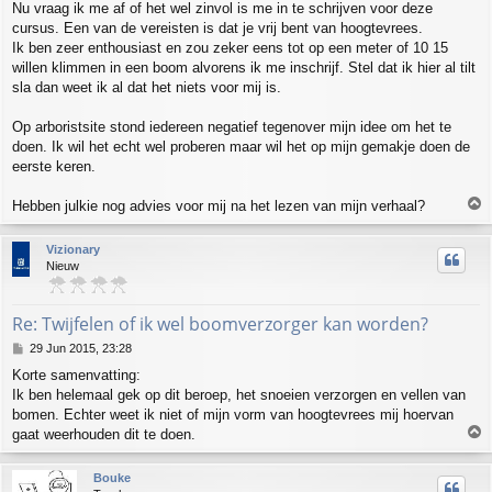
Nu vraag ik me af of het wel zinvol is me in te schrijven voor deze
cursus. Een van de vereisten is dat je vrij bent van hoogtevrees.
Ik ben zeer enthousiast en zou zeker eens tot op een meter of 10 15
willen klimmen in een boom alvorens ik me inschrijf. Stel dat ik hier al tilt
sla dan weet ik al dat het niets voor mij is.
Op arboristsite stond iedereen negatief tegenover mijn idee om het te
doen. Ik wil het echt wel proberen maar wil het op mijn gemakje doen de
eerste keren.
T
Hebben julkie nog advies voor mij na het lezen van mijn verhaal?
o
p
Vizionary
Nieuw
Re: Twijfelen of ik wel boomverzorger kan worden?
P
29 Jun 2015, 23:28
o
Korte samenvatting:
s
Ik ben helemaal gek op dit beroep, het snoeien verzorgen en vellen van
t
bomen. Echter weet ik niet of mijn vorm van hoogtevrees mij hoervan
T
gaat weerhouden dit te doen.
o
p
Bouke