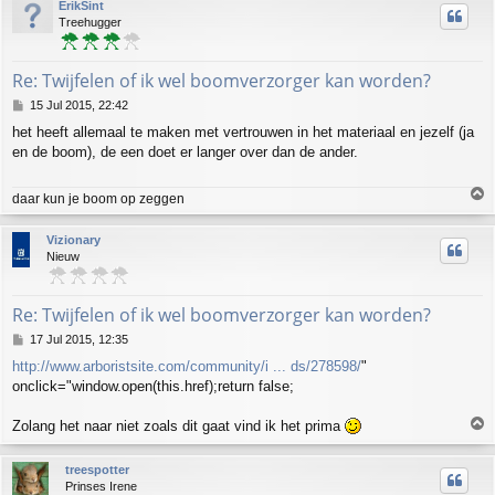
ErikSint
Treehugger
Re: Twijfelen of ik wel boomverzorger kan worden?
P
15 Jul 2015, 22:42
o
het heeft allemaal te maken met vertrouwen in het materiaal en jezelf (ja
s
en de boom), de een doet er langer over dan de ander.
t
T
daar kun je boom op zeggen
o
p
Vizionary
Nieuw
Re: Twijfelen of ik wel boomverzorger kan worden?
P
17 Jul 2015, 12:35
o
http://www.arboristsite.com/community/i ... ds/278598/
"
s
onclick="window.open(this.href);return false;
t
T
Zolang het naar niet zoals dit gaat vind ik het prima
o
p
treespotter
Prinses Irene