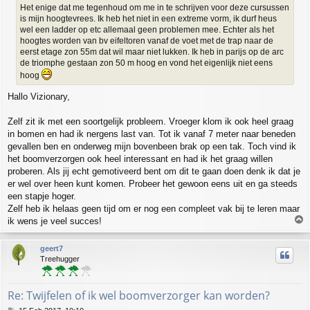
Het enige dat me tegenhoud om me in te schrijven voor deze cursussen
is mijn hoogtevrees. Ik heb het niet in een extreme vorm, ik durf heus
wel een ladder op etc allemaal geen problemen mee. Echter als het
hoogtes worden van bv eifeltoren vanaf de voet met de trap naar de
eerst etage zon 55m dat wil maar niet lukken. Ik heb in parijs op de arc
de triomphe gestaan zon 50 m hoog en vond het eigenlijk niet eens
hoog
Hallo Vizionary,
Zelf zit ik met een soortgelijk probleem. Vroeger klom ik ook heel graag
in bomen en had ik nergens last van. Tot ik vanaf 7 meter naar beneden
gevallen ben en onderweg mijn bovenbeen brak op een tak. Toch vind ik
het boomverzorgen ook heel interessant en had ik het graag willen
proberen. Als jij echt gemotiveerd bent om dit te gaan doen denk ik dat je
er wel over heen kunt komen. Probeer het gewoon eens uit en ga steeds
een stapje hoger.
Zelf heb ik helaas geen tijd om er nog een compleet vak bij te leren maar
T
ik wens je veel succes!
o
p
geert7
Treehugger
Re: Twijfelen of ik wel boomverzorger kan worden?
P