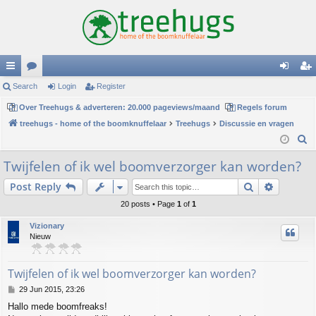
ui
Search
or
Login
Register
og
eg
ck
Over Treehugs & adverteren: 20.000 pageviews/maand
u
Regels forum
in
ist
treehugs - home of the boomknuffelaar
Treehugs
Discussie en vragen
lin
m
er
S
ks
s
e
Twijfelen of ik wel boomverzorger kan worden?
a
Search
Advance
Post Reply
r
c
20 posts • Page
1
of
1
h
Vizionary
Nieuw
Twijfelen of ik wel boomverzorger kan worden?
P
29 Jun 2015, 23:26
o
Hallo mede boomfreaks!
s