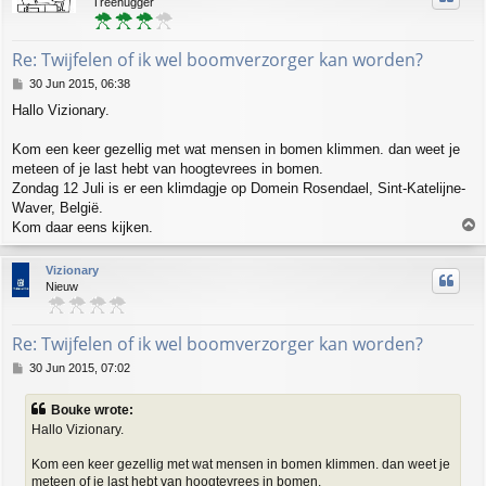
Treehugger
Re: Twijfelen of ik wel boomverzorger kan worden?
P
30 Jun 2015, 06:38
o
Hallo Vizionary.
s
t
Kom een keer gezellig met wat mensen in bomen klimmen. dan weet je
meteen of je last hebt van hoogtevrees in bomen.
Zondag 12 Juli is er een klimdagje op Domein Rosendael, Sint-Katelijne-
Waver, België.
T
Kom daar eens kijken.
o
p
Vizionary
Nieuw
Re: Twijfelen of ik wel boomverzorger kan worden?
P
30 Jun 2015, 07:02
o
s
Bouke wrote:
t
Hallo Vizionary.
Kom een keer gezellig met wat mensen in bomen klimmen. dan weet je
meteen of je last hebt van hoogtevrees in bomen.