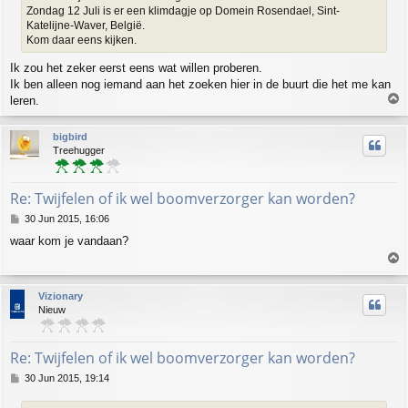
Zondag 12 Juli is er een klimdagje op Domein Rosendael, Sint-
Katelijne-Waver, België.
Kom daar eens kijken.
Ik zou het zeker eerst eens wat willen proberen.
Ik ben alleen nog iemand aan het zoeken hier in de buurt die het me kan
T
leren.
o
p
bigbird
Treehugger
Re: Twijfelen of ik wel boomverzorger kan worden?
P
30 Jun 2015, 16:06
o
waar kom je vandaan?
s
T
t
o
p
Vizionary
Nieuw
Re: Twijfelen of ik wel boomverzorger kan worden?
P
30 Jun 2015, 19:14
o
s